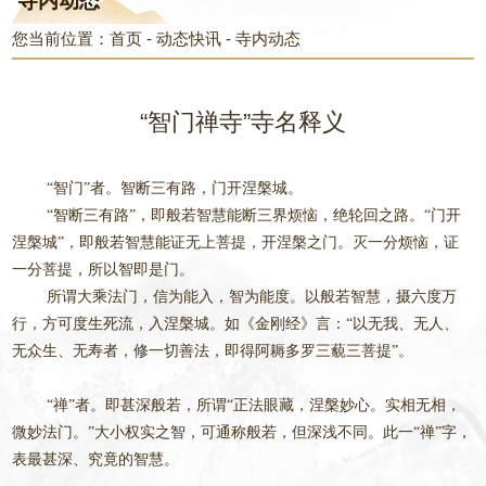
寺内动态
您当前位置：
首页
-
动态快讯
-
寺内动态
“智门禅寺”寺名释义
“智门”者。智断三有路，门开涅槃城。
“智断三有路”，即般若智慧能断三界烦恼，绝轮回之路。“门开
涅槃城”，即般若智慧能证无上菩提，开涅槃之门。灭一分烦恼，证
一分菩提，所以智即是门。
所谓大乘法门，信为能入，智为能度。以般若智慧，摄六度万
行，方可度生死流，入涅槃城。如《金刚经》言：“以无我、无人、
无众生、无寿者，修一切善法，即得阿耨多罗三藐三菩提”。
“禅”者。即甚深般若，所谓“正法眼藏，涅槃妙心。实相无相，
微妙法门。”大小权实之智，可通称般若，但深浅不同。此一“禅”字，
表最甚深、究竟的智慧。