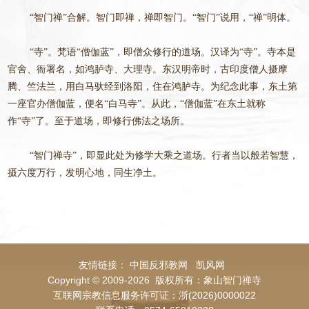
“智门禅”合解。智门即禅，禅即智门。“智门”说用，“禅”明体。
“寺”。梵语“僧伽蓝”，即僧众修行的道场。汉译为“寺”。寺本是
官舍、衙署名，如鸿胪寺、大理寺。东汉明帝时，古印度僧人摄摩
腾、竺法兰，用白马驮经到洛阳，住在鸿胪寺。为纪念此事，东土第
一座官办僧伽蓝，便名“白马寺”。从此，“僧伽蓝”在东土就称
作“寺”了。至于道场，即修行佛法之场所。
“智门禅寺”，即显此处为修学大乘之道场。行者当以般若智慧，
摄六度万行，发明心地，同生净土。
友情链接：
中国反邪教网
凯风网
Copyright © 2009-2026 版权所有：象山智门禅寺
互联网宗教信息服务许可证：浙(2026)0000022