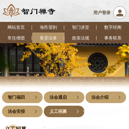
用户登录
网站首页
海邑望刹
智门讲堂
数字经阁
常住僧团
客堂法务
政策法规
事务联系
智门福田
法会通启
法会介绍
法会安排
义工招募