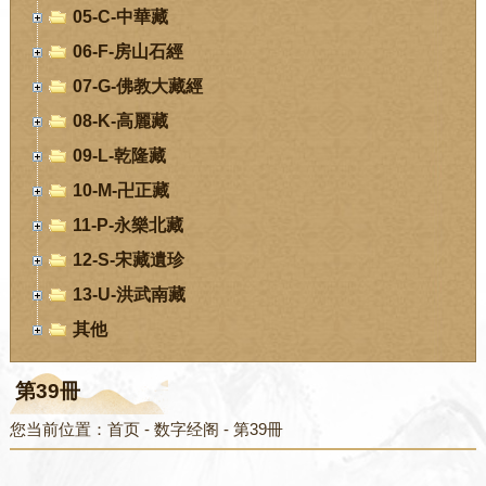
05-C-中華藏
06-F-房山石經
07-G-佛教大藏經
08-K-高麗藏
09-L-乾隆藏
10-M-卍正藏
11-P-永樂北藏
12-S-宋藏遺珍
13-U-洪武南藏
其他
第39冊
您当前位置：
首页
-
数字经阁
-
第39冊