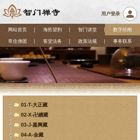
用户登录
网站首页
海邑望刹
智门讲堂
数字经阁
常住僧团
客堂法务
政策法规
事务联系
01-T-大正藏
02-X-卍續藏
03-J-嘉興藏
04-A-金藏