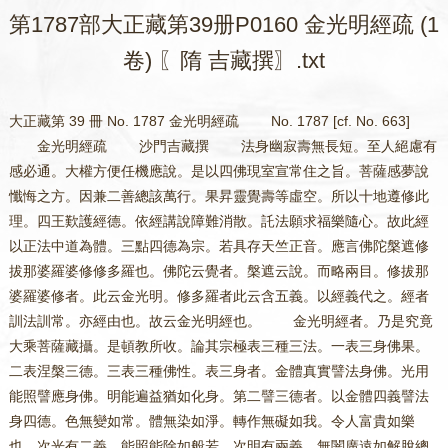
第1787部大正藏第39册P0160 金光明經疏 (1
卷) 〖隋 吉藏撰〗.txt
大正藏第 39 冊 No. 1787 金光明經疏 No. 1787 [cf. No. 663] 金光明經疏 沙門吉藏撰 法身幽寂壽無長短。至人絕慮有感必通。大權方便任機應說。是以四佛現室宣常住之旨。菩薩感夢說懺悔之方。因兼二善總該萬行。果昇靈覺壽等虛空。所以十地遵修此理。四王歎護經德。依經講說障難消散。託法願求福樂隨心。故此經以正法中道為體。三點四德為宗。若具存天竺正音。應言佛陀槃遮修拔那婆羅婆修修多羅也。佛陀云覺者。槃遮云說。而略兩目。修拔那婆羅婆修者。此云金光明。修多羅者此云含五義。以經義代之。經者訓法訓常。亦經由也。故云金光明經也。 金光明經者。乃是究竟大乘菩薩藏攝。是頓教所收。論其宗極表三種三法。一表三身佛果。二表涅槃三德。三表三種佛性。表三身者。金體真實譬法身佛。光用能照譬應身佛。明能遍益猶如化身。第二譬三德者。以金體四義譬法身四德。色無變如常。體無染如淨。轉作無礙如我。令人富貴如樂也。次光有二義。能照能除如般若。次明有兩義。無闇廣遠如解脫總無眾患。第三表三種佛性者。金體本有如道前正因。光用始有如道內了因。明是無闇如道後至果。以金等三義譬三種三法。故言金光明經也。與序品如常釋也。此三種三義具在七卷也。此四卷中大判有三段。第一序品即是序說分。第二從壽量品訖捨身品是正說分。第三讚佛一品是流通說也。所以有此三段者有二義。一就化主說。若無序說物不生信心。若無信心忽為說者眾生不受。然則如來有空說之過故有序說。既有信心如來不說則有失機之咎。故有正說。正說既顯。若無流通如來即有無大悲失。故有流通說也。第二約所化說者。眾生入道信心為初。故有序說。依信生解故有正說。依解起行故有流通也。 序說中有二。如是我聞是證信序也。一時以下是發起序。料簡二序如涅槃義疏中說也。發起序中有二。時等三句是通發起。是時如來下是別發起。為下正說諸品通是緣起故名為通。別為緣起故名為別。通發起中應有同聞。而不立者有三義。一者壽量品是四佛說。是信相室說。不與千二百等共聞。二者懺悔品是信相夢中見聞。亦非千二百等共聞。三者後讚佛品中他方大士。往他方讚佛。亦非千二百等共居。有此三義故不宜立同聞眾也。斯則說此經有四時三處。處三者。信相室崛山他土謂此三也。四時者。謂兩晝一夜及他方讚佛時也。崛山舍城如常釋也。別發起序與餘經序有異。直以三密冥加為序。三密者。身口意密也。欲說此經身在崛山表此經殊勝。即是身密也。意念法性及四佛護持。乃至懺悔等法即是意密。又將欲說此等深法即是口密也。以此三密冥加信相。故信相疑念感四方佛說壽量果。又因此三密信相感夢說懺悔等法。四天王等發願弘經乃至說捨身品故。云三密為發起序也。就別起序中有二初十九行偈為正說作序。二我今所說下。有九行半偈為流通作序。就初有二。初八行偈為壽量下。經體四品作序。二諸根不具下十一行偈。為四天王品下經力用十二品作序。又就初有二。初五行偈為壽量品作序。二我今當說下有三行偈。為懺悔品下三品作序也。言是時者有三時。一如來欲說法時。二眾欲聽時。三大眾心無高下時。如來者有三如來。一者法身二應身三化身。法身如來者。道前無變異曰如。道後顯現曰來。應身如來者。乘如實道曰如。來成正覺曰來。化身如來者。化身化人不過時不待時曰如。八相趣果曰來。今言如來正是應身及以化身也。明應身照法身常樂等。以化身欲說故也。遊於無量者。法身之體無有彼此限量故言無量。應身智慧照力有遊故言遊也。甚深法性者。法是法身。性是自性。自性真實故言法性。此之法性深難得底。故言甚深。應身諸佛能窮行之。故言佛行處。過諸學地。故言過諸菩薩。無復境智之殊二障永盡。故言所行清淨。是金光明諸經之王者。此經名說法身常住。亦表三種三義。故立此名。過於小乘故言王也。若有聞者下。次歎經用。若有聞者生聞慧。則能思惟生思慧也。無上微妙甚深之義生修慧也。如是經典下明能說之人。言四方佛者顯諸佛道同故也。但言四者欲表四德。故不五不六。東方不動表常德也。南方寶相寶相是如意珠有自在力表我德也。西方無量壽是安樂國。表樂德也。北方微妙聲。聲無穢濁表淨德。從上法性經名經用能說如此等法。竝是如來意念欲所遊之境也。我今當說下是第二序。於中有三。初半行表。次二行釋。後半行結。初云懺悔舉懺悔品。等法即下二品。亦可懺悔舉五法中懺悔。等法者等取勸請隨喜迴向發願也。次釋中初一行明因行。謂生善滅惡。又次一行明果德。謂智慧功德。依此懺悔等法所生功德。餘法無加故言無上。亦令離苦滅惡故言壞盡。此即無行不備無過不盡也。一切種智亦以此懺悔等法以為根本。其餘功德亦是懺悔等法所莊嚴也。此即是功德智慧二種莊嚴也。滅除諸苦者。拔分段變易二種生死。此結離過。與無量樂者。與菩提涅槃二種樂也。此結德備。諸根不具下大段第二序經力用。於中有二。初六行前序正論訖捨身品。明弘經者得經力用也。第二護世四王下五行偈。追序四王訖散脂品明經力用大。此中欲示前弘經有德故天神守護。後正說中示由天護乃得弘經故。序正之中前後不同也。就初有二。初三行半明所滅惡。次兩行半明能滅行。又就初有二。初兩行一句明因現事生惡愁。次五句明因未現事生惱。凡世間惡事不過現與未現。故以此二攝一切也。初中以下一句通牽屬上八句。如言諸根不具故愁憂恐怖。諸天捨離故愁憂恐怖。乃至財物損耗故愁憂恐怖。如通牽屬也。就第二中惡星是天上怪。蟲道鬼神怪。惡夢是夢相怪也。若有如此等三障惡事者。淨心聽經即得消滅。言三障者不具損減困苦。捨離是報障也鬪訟忿諍乃至愁惱通是業煩惱障。所加損耗災怪惡夢是起業煩惱緣。若弘此經滅苦生樂。故離報障。滅惡生善即離業障。滅惑生解離煩惱障。第二序經力大可解。就流通序中有二。初八行半流通壽量品作序。後一行偈流通懺悔品下作序。問曰。此中佛自歎經。彼讚佛品唯歎佛德。若為作序。釋云。經所以尊由說佛德。故此歎佛。就初有四。初一行半歎值得。次四行偈明弘經得果。次兩行偈明勸修行。次一行偈明結弘經人。八部所敬佛菩薩護持者言外護之果也。偈無量福聚者。言內心正報也。慈心供養者。言為眾生與樂心供養此經也。如淨名經中。為菩提起於慈心此中亦爾。凡供養三種。一利養供養二恭敬供養三修行供養。此中供養唯是恭敬及與修行供養也。人身者別於餘身。人道者別於餘道。正命者別於邪命。聞經供養。即福慧具足超於餘人故言善得。第二序因門可解。不明流通四王以下經力用序者。本由流通經體得經力用故不別明。 第二正說中有二。第一從壽量訖空品明常住因果。即是經體。第二從四天王品訖捨身品明歎經勸學。即經力用。第一中復有二。壽量品明三身常住。此即是果。第二懺悔品已去明修道。即是因行。 言壽量者以無量為量。真如實相以無相為相。實際以無際為際。就此品有三。第一信相疑念四佛降現降室現瑞故名降現。第二爾時信相下。明信相請問四佛為說。第三偈後長行明坐眾利益四佛不現。就第一中先明疑念。從思是義時下次明降現。言信相者。此是地前菩薩於理決定。故名為信。此人曾供養諸佛深殖善因。故能承佛三密冥加疑佛八十。問曰。此經是何時說疑佛八十。釋曰。未涅槃前九十日說。所以知然。從如來出世至於法華未有八十之語。說法華已後告於魔王唱言。却後三月涅槃。此時眾生方知正八十年。以此可知於九十日說。而九十日中未知是何日說。方者將也。二月十五日入八十而未滿足曰將。復更念言下明念因疑果。不殺是長壽正因如生母也。施食是緣因如乳母也。就第二降現中先明四佛降室。放大光明下現瑞蒙益。何故變小室令廣博嚴淨。密顯短而即長。猶如此室穢而即淨也。餘又可尋。爾時信相下大段第二。於中先明信相陳疑請問。爾時四佛下明四佛為說。於中有三。第一試勅略表。時四如來下第二集會廣釋。是故大士下兩行第三雙結。第一中先試何以故下略表常住。就第二中先明集眾。爾時四佛下以偈廣釋。諸水須彌大地虛空雖復難知。竝是有相之法。可以意知。可以言論。而三身佛果三而恒一。一而恒三。然則非一非三。體不可以智知。相不可以言論。無有數量算計也。又復法身本有無有生滅。報佛與之相應。亦無生滅。是故大經云。諸佛所師所謂法也。以法常故諸佛亦常。又化身如來以二佛為體。以眾生為緣。體無盡故化身亦無盡也。故云三身常住。如七卷經中明。應化二身是相續常者。以菩薩業識所影項背光明三十二相等合名報佛。同與樂因相應故。約體論之實是化身。故言念念相續常。若言與理相應之報是凝然常住。何故四佛不現者。為顯法身不異迹雖有四。歸處無異故。 懺悔以下三品明經體。第二辯修道門。果不自得要因修道。故次明之。即是因門中宗明緣因。若論正因在七卷經三身品中。此經略無。就此因門有二段。初二品明功德門。即是方便道。後一品明智慧門。即是般若道。何故明此二。一切因行不出功德智慧故以二門攝盡。依修二因得三身果。其義何耶。修功德故非二乘行。修智慧故非凡夫行。非凡夫行故不在生死。非二乘行故不住涅槃。即是得化應二身。不在生死故即法身究竟。故云得三身果。又復修功德故離業障。修智慧故離煩惱障。故與理相應即得應身。離業障故隨物無礙即有化身。二障既離果報阿梨耶即滅不起。法身之體究竟顯現。是故欲得三身者。必修功德智慧也。對三點三性例此可尋。就功德門中二品即為二段。懺悔品是佛所說信相述之。讚歎品是信相昔說。佛今述之。何故明此二者。顯感應之道故也。信相夢中所見聞事。是如來應。是故信相向佛述之。今所述讚佛發願是信相感。是故佛今對信相述之。欲顯見聞不虛。是故明感應相符也。何故夢中見聞者。欲明菩薩之道覺夢無異。又顯如來佛事不在晝夜。又由信相願力故也。 言懺悔品者。外國云懺摩毘。此云厭離。亦云改悔。胡漢具存故云懺悔。於此品中具明五法。懺悔在初故從初為目。就此品中有二。初長行是經家辭。後偈是信相自陳。就長行有二。初明信相夢中見聞。次從夢寤已下。明信相寤已往至佛所說。就初有二。一見如來應。二見有一人明見眾生感。即於其夜者。說壽量品竟之夜也。金鼓喻法身。姝之言妙。妙出生死名相之外。大者遍含萬德。故名為大。依此法身成應身。應身遍照故言如日光也。其明者此即是光。非是光中之明故猶應身。非是喻化身也。復於光中下明見化佛。即是光中之明。斯則明見法報二身但喻無法。身中有法無喻。而為說法者明其所聞。似婆羅門者。信相菩薩位在地前未得地上真解故言似也。信相機桴擊法身之鼓。令出化身音聲說懺悔等法故。言以桴擊鼓乃至說偈頌也。第二段文相可知也。偈中有二。初四行偈陳述所見。此見相可知。其鼓音中下次述所聞。於中有二。初半行偈總標。次百五十七行半偈別述。於中有四。初七十六行明離過行。第二諸佛世尊我所依止下七十二行半明攝善行。第三若有敬禮下六行半偈舉利勸修。第四非於一佛下兩行半歎經難聞。相生可見。就初有二例。初二十二行偈明歎教勝用。第二無依無歸下五十四偈。正明離過行體。就初有三。初十行偈明拔苦與樂用。第二從若有眾生處在地獄下八行偈。明滅惡生善德。第三從若有眾生墮大地獄下四行偈結。又就初有二。初兩行偈明拔三種苦。是鼓所出下八行偈。明與三種樂。三種苦者。一三世苦即是長苦。於三世中長受故。二者三途苦即是重苦。此苦麁重故。三者三界苦。貧窮是人中苦。及諸有苦者是天上苦。是三界苦中具含行壞二苦。此即是深苦也。第二與樂中初兩行偈。明與無畏樂。次諸佛聖人下五行偈。明與菩提樂。後一行偈明與寂滅樂者即是蘇息樂。是經能治總緣所逼一切怖畏。令得如佛無畏也。第二言菩提樂者即是覺智樂也。於中初一行先明諸佛所證。欲顯此經能令眾生如諸佛所證故。次四行偈正明與菩提樂。於中初兩行半明自利菩提。後一行半明利他菩提。如是眾生所得功德者。言如諸佛是。眾生所得功德者。言如諸佛是。眾生所得定及助道如海也。定者謂四空。助道者謂三十七品等也。超波羅蜜等諸行越舉助道故言及也。亦可定者證道者。謂教道超不住道故言及也。此一行明菩提因圓。因行既圓即菩提果滿。故言令得梵音勝果。梵音者有五德。一深如雷。二清徹遠聞。三諦了易解。四眾生愛敬。五聽者無厭。有此五德名為梵音。此是化身菩提。勝果者此是法報二身菩提也。直明化佛梵音體相即是自利。故以化身亦名自利菩提。三身既滿轉無上妙法。授與眾生住無量劫。為說正法究竟利益。故言轉無上輪乃至利益眾生。第三言寂滅樂者是無為樂也。文相可尋。就第二滅惡生善中有四。初兩行明生信。次兩行明生解。次兩行偈明生行。次兩行偈明令願滿。第一云生信者。若眾生在獄受苦。聞此金鼓所出言教尚得生信禮佛。何況人天不蒙利益。故偏舉地獄人也。言生解者令知宿世善惡因果。亦令正念諸佛聞無上法分別邪正也。言生行者言令值諸佛修道之緣離於惡業也。令願滿者無不具足信解行願滿。既以具足不信等惡自然滅盡。故言滅惡生善。第三結中但結拔苦。其餘略不結之。初一行舉地獄重苦。次一行舉流轉長苦。次一行總舉三途重苦及三有中深苦。後一行偈舉鼓音總結滅苦也。從無依無歸下大段第二明離過行。離過行體不出五種。五種者何。所謂懺悔勸請隨喜迴向發願。菩薩何故行此五法者。欲反起惡根本心故。起罪根本亦有五種。一者無慚愧心。二者不樂佛法心。三者嫉妬心。四者三有取著心。五懈怠心也。菩薩懺悔以慚愧心為體。故對翻第一心。然慚愧有三人。一者慚愧師友見處不犯不見處則犯。此是下品人。二者慚愧佛與天憶時不犯不憶則犯。此是中品人。三者愧自身與諸佛同性。而諸佛已證已得。己性我獨未得。故愧自身不作諸惡。此是上品人。第二勸請。以樂佛求法心為體故對翻第二。第三隨喜。以四等中喜心為體故對翻第三。第四迴向。以菩提心為體故對翻第四。第五發願。以願樂利益自他心為體故對翻第五。故釋論云。菩薩六時行五法也。就此段中有三。初十九行偈。約起惡因緣以明懺悔。第二我今供養下二十七行半。就造惡時節以明懺悔。第三若此國土下七行半偈。據作惡及受報果處以明懺悔。所有三障不出因緣時節處所。故以此三攝一切盡。就第一初一行偈明發願。即是滅罪內因。次兩行偈明勸請。即滅罪外緣。從我本所作下十六行偈。正明懺悔體。何故第一先發願者。菩薩修行必以菩提心為依止故。所修諸行異於二乘凡夫。故攝論云。菩薩波羅蜜依止無等也。是故此中為諸眾生無依護者。起作歸處願也。次明勸請者。雖有滅罪內因。無外勝緣其罪難治。故須必請諸佛作悔化主也。如世間人對首請悔主也。因緣既具故。次明懺愧責。於中初一行偈總懺。從不識諸佛下別懺。於中初一行偈明內因不別愚癡。外緣勝思善業造作眾惡。次一行偈明內因憍慢放逸。外緣種性財年。次一行偈明內因三業。外緣不見其過。次一行明內因愚癡。外緣近惡友。次一行偈明內因瞋貪。外緣五欲。次一行偈明內因慳嫉姦諂。外緣非聖貧窮。次一行偈明內因怖畏。外繫屬他。次一行偈明內因三毒渴愛。外緣諸法。次一行偈明內因諸結。外緣衣食女色。次一行偈明總舉三業悔責。次兩行偈明內因三毒憍慢。外緣三寶三乘。次一行半偈明內因無智。外緣正法父母師長。次一行半偈總舉結懺。就第二時節懺悔中有三。初中四行半偈明發願為內因。第二諸佛世尊下七行偈明諸佛為外緣。第三過去諸惡下六行偈正懺悔。生起例上可見。就初有三。初一行偈明願上供諸佛。第二我當拔濟下八行半偈明願下化眾生。第三我當安止下五行偈明願得佛果。就第二願中有二。初四行願令離苦得樂。次四行半偈明願令滅惡生善。就初有三。初一行明令離苦。次兩行明令得樂。次一行結離苦。就第二滅惡中有三。初一行願為說悔法。次兩行教懺悔方法。次一行半結歎經力能滅障。就第三願得佛果中有二。初兩行略標願得佛果下化眾生。次三行廣釋。住十地者謂十種法界體。十種珍寶者謂十波羅蜜行。此波羅蜜涉十種法界名為脚足。亦可以十波羅蜜為因足。建立佛果故名脚足。甚深法藏者是佛所知甚深之理有無量德也。一切種智者願得智慧果。百千禪定下願功德果就。就大段第二勸請中有三。初一行標。次四行半釋。後一行半結。就釋中有二。初二行半明我有惡怖畏故請。次二行明佛有大悲能治故請。結請可解。就第三正悔過中三。初兩行就三世。次兩行就十惡。次兩行總舉結懺。大段第三就處明悔中有二。初二行明迴向。次五行半正悔。何故先明迴向者。源在世間六趣作惡受報。本由取著三有故發迴向之心對翻其根。就第二中有二。初三行總懺。次兩行半別懺。就初有兩。初一行半一舉六趣惡業以總懺。次一行半舉生死煩惱以總懺。就別懺中輕[跳-兆+參]難者。謂心無主當即是散亂煩惱。若配八難即是世智。近惡友難者即是惡緣。若配八難即是無相天等外道也。三有嶮難者謂起惡處所。若配八難即是北欝單越。無求出世意故。三毒難者謂起惡內因。若配八難即是三途。多癡生畜生。多貪墮餓鬼。多瞋入地獄故地。無難難者謂惡報也。若配八難即是根不具足難。值好時難下明作惡時節。若配八難即是佛前佛後。上來至此是第一明離過行。其三段懺悔中雖具懺三障。若隱顯互論第一段以煩惱為宗。第二以業為宗。第三報障為宗。故以三障判文亦得。又五法中但有懺悔勸請發願迴向四法。隨喜略無。若隨義為言。於下化眾生願中兼攝故不別明也。諸佛世尊我所依止下。是大段第二明攝善行。於中有四。初二十偈明勸請。第二相好莊嚴下四十八偈半明發願。第三若此閻浮下兩行偈明隨喜。第四我今以此下兩行明迴向。但有四法懺悔略無。此中正明攝善行故。就第一文中無勸請正語。但有讚嘆之辭。而今作義體者。所以頂禮讚嘆。意在請住說法。故名勸請。文有二別。初十四行半偈正嘆佛德。第二如大海水下五行半偈明嘆。不能得下第一嘆文中不過應化二身。若嘆色文即是嘆化身。若嘆大智大悲等即是嘆應身。文相可尋。第二相好莊嚴中有五。初一行偈通為自他發願文云令眾皆得者。言我與眾生共一眾故也。第二我以善業下九行偈別為自發願。第三一切世界下三十四行半偈。別為他發願文自有二。前十二行半偈明拔苦願。次眾生相視下二十二行偈明與樂願。第四從若我現在下兩行偈結為自發願。第五從若諸眾生下兩行偈結為他發願。隨喜迴向文相可知。明攝善行竟。從此已下六行半偈。是大段第三舉利勸修。於中有兩。初二行明修因離過。後四行半偈明修因得果。大段第四嘆經難聞文相可知。 讚嘆品 明功德門中。是第三信相昔說佛今述之。來意有二。第一證上懺悔品夢中見聞。由信相昔日讚嘆發願力有之。第二讚上夢中見聞非是妄相。此二顯感應符會也。此品中大意具述五法。但讚嘆在初故從初名品中有三。初長行舉能嘆之人。第二以六十行半偈正述信相昔日讚佛等事。第三末後兩行明結會古今。何故偏對地神述信相事者。此地神有緣故偏對之。偈中有三。初三十三偈明讚嘆。此即是勸請。第二我今以禮下兩行偈明迴向。第三如是人王下二十五行半偈明發願。若隨義攝之。隨喜在於迴向發願文中。懺悔攝在餘願文中。第一讚嘆中有三。初一行偈總嘆。第二諸佛清淨下二十六行半別廣嘆。第三設以百舌下五行半明嘆不可盡。就第二廣嘆中有二。初二十三行半偈明正嘆。次三行偈明三業供養。廣正嘆中舉其色聲髮齒目舌毫相眉細鼻高得味毛生。各以一行偈次第嘆之。從即於生時下。別舉生時放光利物身色面貌明燿威儀循臂圓光佛身淨妙佛光魏魏佛日普照等一一嘆之從本所修下別舉自來嘆臂手足色。三業供養嘆不能盡及以迴向文相可解。如是人王下第三明發願。於中初一行結前起後。後二十四行半正明發願。於中有十願即為十段。第一有兩偈。願夢見金鼓得聞懺悔之聲。今所讚嘆下第二有一偈。願得如來面貌清淨。諸佛功德下第三有兩偈。願夢見如來晝如實說。我當具足下第四有兩偈。願行六度先人後己。別有願得佛文句。此中願成道者。意先人後己也。奉貢金鼓下第五有兩偈半。願值釋迦得授記莂。若有眾生下第六三偈。願為作眾生依止處。我未來下第七有兩偈半。願煩惱業海悉竭無餘。於中初偈誓行道。後一偈半正願。我功德海下第八有五偈半。願得如來眾德具足。當度眾生下第九有一偈。願拔眾生苦與眾生樂。來世多劫下第十有三偈。願得淨國土猶如諸佛。初一偈誓行道。後兩偈正願。諸願之初皆應誓行道。但文略無耳。信相當知下第三兩偈結會古今也。銀相等者。於下授記品即是銀相銀光也。 空品 明波若以導前功德。有四十五偈為三。初四行半偈序略說之意。第二從是身虛偽下二十八行偈正說空理。第三從我斷一切下十二行半。明觀空利益以勸修。就初有三。初一行表今略說。第二一行半釋略說意。第三二行明此說略令蒙眾生機。無量餘經者指波若等經中。廣明有無內外等法悉空寂故言廣說。今此經中但明有法與內法空故名略說。凡廣略之意亦不可定。若就理為言。廣為利根略為鈍根。若就教為論。廣為鈍根略為利根。又復莫問教之與理。廣為利根略為鈍根。鈍根之徒無總持力少智慧故。今此中略意在第三句耳。就第三中初一行知機。次一行說教。異妙方便者。明今此略說異昔廣說功稱物機故言異妙。種種因緣者。謂下文所說種種事也。若廣說無利略說有益故言起大悲也。如我所解者。言今此妙典如證而說。但知眾生樂略之意不能廣說耳。是身虛偽下。是第二正明空理。於中有二。初二十一行偈明人空。第二從如是諸大下七行偈明法空。就初有二。初十九行半別明五非常門。二從善女當觀下明結觀空。五非常門者。明眾生之身無我無常空苦不淨。此是俗諦觀也。身即如是。何處有人。本性空寂此即真諦觀也。五非常門即為五段。初四行半明無我門。身猶如空聚。結賊所止無有真主。即遣離我。一切諸根各住自性不能相知。各緣自境不能互緣無有自在。此是即遣我也。第二從心如幻化下五行偈明無常門。心識如幻。自生自滅馳騁分別六塵所害。又常依止六根及境。各在所伺在處則滅不能至於異處。如鳥投在細網即死。第三從身空虛偽下二行半明空。言身虛偽雖有衣食無可長養。亦無自我與他諍訟。亦無自性為身正主。但從因緣妄相緣起如機關木人也。第四從地水火風下四行偈明苦門。四大相違風火上昇地水二下。又復風火其性是陽向東向南。地水陰性向西與北故。言諸方亦二。第五從心識二性下三行半偈明不淨門。初一行半明種子不淨。心是梨耶識。是六七二識躁動。起業煩惱不淨種子。受六道身故言種子不淨。次一行偈外相不淨。次半行偈明究竟不淨。善女當觀下是第二段明真諦。文相可解。如是諸大下是大段第二明法空。於中初兩行偈明色法空。次五行偈明色心法空。性無和合者。言四大本是不生故也。無所有故假名。無明者尋無明之體。即是真如淨心。何處別有無明體相。故以假名名為無明。猶如波浪離水無別也。從我斷一切下。是大段第三舉益勸修。於中有二。初八行半偈舉果益以勸修。第二於無量劫下四行偈。舉因益以勸修。就初有二。初兩行偈明自利果。次六行半偈明利他果。我斷一切者。謂釋迦我佛果由觀空理斷見纏等裂諸煩惱。汝等亦應欲斷煩惱宜修空觀故名勸修。此是斷德下之勸意類此可尋。五陰舍宅下一行明智慧德果。第二明利他果中有二。初兩行半明轉法輪果。次四行偈明攝化眾生果。就初有二。初一行半就理明轉。次一行偈就教明轉。開甘露門等句就能化人說。一往略說名。開委悉分別為示。甘露譬涅槃果。如世間人食天甘露得生死果。涅槃亦爾。入甘露城下四句就所化人說。初一句明聞慧。聞慧未證名入城。思慧近證名處室。修慧證得名食味。同法華經中開示悟入。彼經開示即同此經開示。彼經云入此經名入處。彼經云悟即此經名食味。吹法螺者如世間人欲改年號必以吹螺。如來亦爾。欲改小乘名字章句。必說大乘教法。擊法鼓者如世鼓聲近遠皆聞齊心破敵。大乘教法亦爾。令一切聞進入勝境破煩惱敵。故名擊鼓。然法燈者如世燈照了萬物令一切見。佛亦如是。說大乘顯了諸法。令得一切智故名然燈。雨法雨者如世間雨令五穀增長。佛教亦爾。令善根增長。依法華論如此解也。我令摧伏下。是第二明利他果德。於中初一行明摧邪德。即是降天魔也。次三行偈明拔苦德。即是化六道也。於無量劫下。是大段第二舉因益以勸修。於中有二。初兩行偈明難行能行。於中半行明長時修。次半行明恭敬修。次半行明無間修。次半行明餘修。即是攝論中四修也。第二有兩偈明難捨能捨。初三句明內施。次一句明內外施。後一行偈明外施也。 四天王品 上來第一明經體竟。從此品已下十二品。是正說第二明經力用。備顯常住因果。力寧不大。故次明之。於中有二。初五品明經力大。勸物弘通。次正論品下七品。明能弘之人得此經力以成前意。就初五品有二。初一品明四王願弘此經。次四品明八部利益弘通之人。又四天王者。住須彌四埵名那乾訶羅山。去地四萬二千由旬。縱廣亦爾。上有四王。東方天王名提頭賴吒。此云持國。領諸天眾并乾闥婆及毘舍闍二部鬼神。南方天王名毘留勒。此云增長。主領諸天眾并鳩槃荼及避脇多二部鬼神。西方天王名毘留博叉。此云雜語。領諸天眾及龍富單那二部鬼神。北方天王名毘沙門。此云多聞。領諸天眾及夜叉羅剎二部鬼神。故名四天王品。品中有三。第一明四王願弘。如來述成經力大。故四王願弘之。願弘合理。故佛述之。第二說偈已去明四王歎佛如來嘆經。能說經故四王嘆佛。經能成人。故佛嘆經。第三偈後長行明四王歡喜供養發願。以聞經力大生歡喜心。供養佛發願故。就初有三。一出能弘人。第二白佛下嘆所弘法。