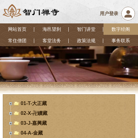
用户登录
网站首页
海邑望刹
智门讲堂
数字经阁
常住僧团
客堂法务
政策法规
事务联系
01-T-大正藏
02-X-卍續藏
03-J-嘉興藏
04-A-金藏