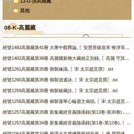
13-U-洪武南藏
其他
08-K-高麗藏
經號1482高麗藏第41冊 大乘中觀釋論, 〖安慧菩薩造宋 惟淨等譯〗.txt
您当前位置：
首页
-
数字经阁
-
08-K-高麗藏
經號1402高麗藏第38冊 高麗國新雕大藏校正別錄, 〖高麗 守其等校勘〗.txt
經號1261高麗藏第35冊 御製緣識, 〖宋 太宗趙炅撰〗.txt
經號1260高麗藏第35冊 御製逍遙詠, 〖宋 太宗趙炅撰〗.txt
經號1259高麗藏第35冊 御製秘藏詮, 〖宋 太宗趙炅撰〗.txt
經號1258高麗藏第35冊 御製蓮華心輪迴文偈頌, 〖宋 太宗趙炅撰〗.txt
經號1257高麗藏第35冊 新集藏經音義隨函錄(第13卷-第30卷) , 〖後晉 可洪撰〗.txt
經號1257高麗藏第34冊 新集藏經音義隨函錄(第1卷-第12卷), 〖後晉 可洪撰〗.txt
經號1064高麗藏第32冊 新譯大方廣佛華嚴經音義, 〖唐 慧菀述〗.txt