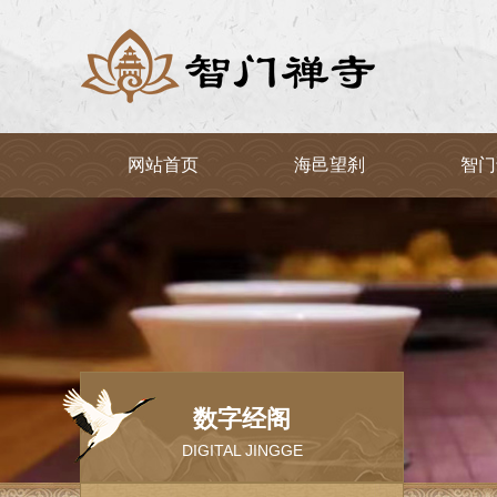
网站首页
海邑望刹
智门
数字经阁
DIGITAL JINGGE