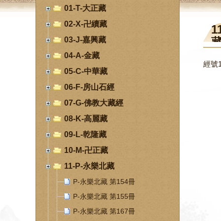
01-T-大正藏
02-X-卍續藏
1
03-J-嘉興藏
04-A-金藏
經號1
05-C-中華藏
06-F-房山石經
07-G-佛教大藏經
08-K-高麗藏
09-L-乾隆藏
10-M-卍正藏
11-P-永樂北藏
P-永樂北藏 第154冊
P-永樂北藏 第155冊
P-永樂北藏 第167冊