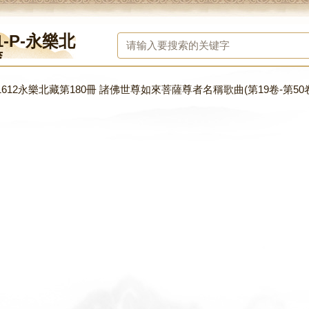
1-P-永樂北
藏
612永樂北藏第180冊 諸佛世尊如來菩薩尊者名稱歌曲(第19卷-第50卷) 