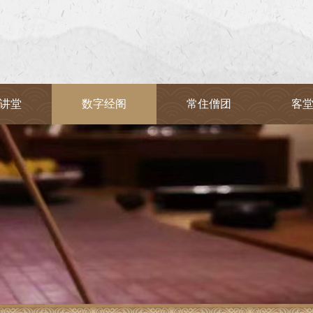
讲堂
数字经阁
常住僧团
客