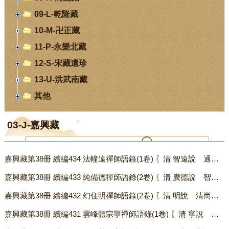
09-L-乾隆藏
10-M-卍正藏
11-P-永樂北藏
12-S-宋藏遺珍
13-U-洪武南藏
其他
03-J-嘉興藏
嘉興藏第38冊 續編434 法幢遠禪師語錄(1卷) 〖清 智遠說 通慧等編 弘源序（依駒本印）〗 .txt
您当前位置：
首页
-
数字经阁
-
03-J-嘉興藏
嘉興藏第38冊 續編433 純備德禪師語錄(2卷) 〖清 廣德說 智遠等編（依駒本印）〗 .txt
嘉興藏第38冊 續編432 幻住明禪師語錄(2卷) 〖清 明說 清尚等編（依駒本印）〗 .txt
嘉興藏第38冊 續編431 雲峰體宗寧禪師語錄(1卷) 〖清 寧說 續清等編 德玉序 徹生序 有行實（依駒本印）〗 .txt