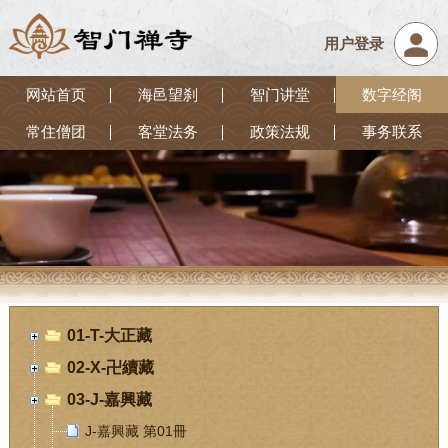
用户登录
网站首页
海邑望刹
智门讲堂
数字经阁
常住僧团
客堂法务
政策法规
事务联系
01-T-大正藏
02-X-卍續藏
03-J-嘉興藏
J-嘉興藏 第01冊