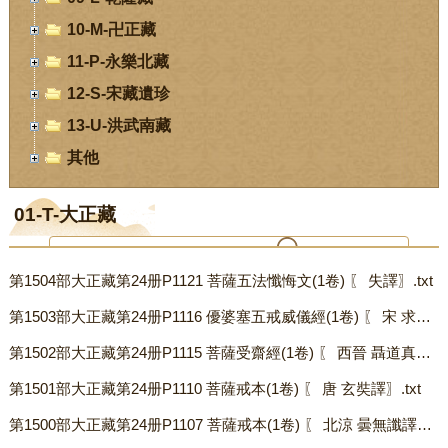
10-M-卍正藏
11-P-永樂北藏
12-S-宋藏遺珍
13-U-洪武南藏
其他
01-T-大正藏
第1504部大正藏第24册P1121 菩薩五法懺悔文(1卷) 〖 失譯〗.txt
您当前位置：
首页
-
数字经阁
-
01-T-大正藏
第1503部大正藏第24册P1116 優婆塞五戒威儀經(1卷) 〖 宋 求那跋摩譯〗.txt
第1502部大正藏第24册P1115 菩薩受齋經(1卷) 〖 西晉 聶道真譯〗.txt
第1501部大正藏第24册P1110 菩薩戒本(1卷) 〖 唐 玄奘譯〗.txt
第1500部大正藏第24册P1107 菩薩戒本(1卷) 〖 北涼 曇無讖譯〗.txt