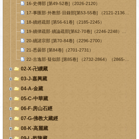
16-史傳部 [第49-52卷]（2026-2120）
17-事匯部·外教部·目錄部[第53-55卷] （2121-2136）（2137-2144）（2145-2184）
18-續經疏部 [第56-61卷]（2185-2245）
19-續律疏部·續論疏部[第62-70卷]（2246-2248）（2249-2295）
20-續諸宗部 [第70-84卷]（2296-2700）
21-悉曇部 [第84卷]（2701-2731）
22-古逸部·疑似部 [第85卷] （2732-2864）（2865-2920）
02-X-卍續藏
03-J-嘉興藏
04-A-金藏
05-C-中華藏
06-F-房山石經
07-G-佛教大藏經
08-K-高麗藏
09-L-乾隆藏