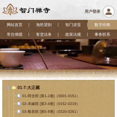
用户登录
网站首页
海邑望刹
智门讲堂
数字经阁
常住僧团
客堂法务
政策法规
事务联系
01-T-大正藏
01-阿含部 [第1-2卷]（0001-0151）
02-本緣部 [第3-4卷]（0152-0219）
03-般若部 [第5-8卷]（0220-0261）