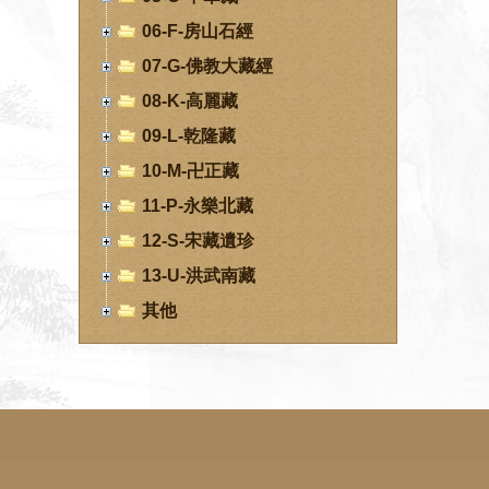
06-F-房山石經
07-G-佛教大藏經
08-K-高麗藏
09-L-乾隆藏
10-M-卍正藏
11-P-永樂北藏
12-S-宋藏遺珍
13-U-洪武南藏
其他