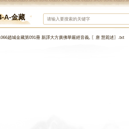
4-A-金藏
066趙城金藏第091冊 新譯大方廣佛華嚴經音義, 〖唐 慧菀述〗.txt