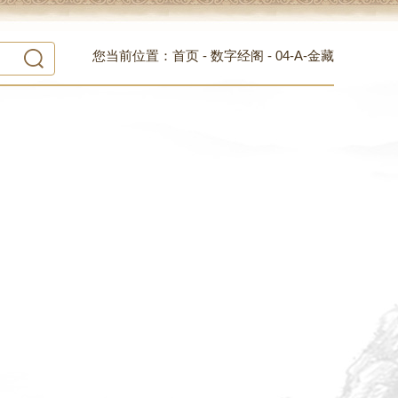
您当前位置：
首页
-
数字经阁
-
04-A-金藏