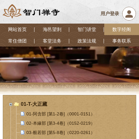
用户登录
网站首页
海邑望刹
智门讲堂
数字经阁
常住僧团
客堂法务
政策法规
事务联系
01-T-大正藏
01-阿含部 [第1-2卷]（0001-0151）
02-本緣部 [第3-4卷]（0152-0219）
03-般若部 [第5-8卷]（0220-0261）