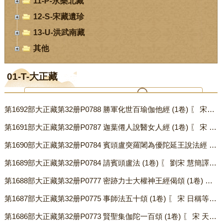
11-P-永樂北藏
12-S-宋藏遺珍
13-U-洪武南藏
其他
01-T-大正藏
第1692部大正藏第32册P0788 勝軍化世百瑜伽他經 (1卷) 〖 宋天息災譯〗.txt
您当前位置：
首页
-
数字经阁
-
01-T-大正藏
第1691部大正藏第32册P0787 迦葉僊人說醫女人經 (1卷) 〖 宋 法賢譯〗.txt
第1690部大正藏第32册P0784 賓頭盧突羅闍為優陀延王說法經 (1卷) 〖劉宋 求那跋陀羅譯〗.txt
第1689部大正藏第32册P0784 請賓頭盧法 (1卷) 〖 劉宋 慧簡譯〗.txt
第1688部大正藏第32册P0777 密跡力士大權神王經偈頌 (1卷) 〖 元管主八撰〗.txt
第1687部大正藏第32册P0775 事師法五十頌 (1卷) 〖 宋 日稱等譯〗.txt
第1686部大正藏第32册P0773 賢聖集伽陀一百頌 (1卷) 〖 宋 天息災譯〗.txt