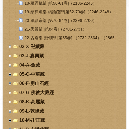
18-續經疏部 [第56-61卷]（2185-2245）
19-續律疏部·續論疏部[第62-70卷]（2246-2248）（2249-2295）
20-續諸宗部 [第70-84卷]（2296-2700）
21-悉曇部 [第84卷]（2701-2731）
22-古逸部·疑似部 [第85卷] （2732-2864）（2865-2920）
02-X-卍續藏
03-J-嘉興藏
04-A-金藏
05-C-中華藏
06-F-房山石經
07-G-佛教大藏經
08-K-高麗藏
09-L-乾隆藏
10-M-卍正藏