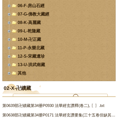
06-F-房山石經
07-G-佛教大藏經
08-K-高麗藏
09-L-乾隆藏
10-M-卍正藏
11-P-永樂北藏
12-S-宋藏遺珍
13-U-洪武南藏
其他
02-X-卍續藏
第0639部卍續藏第34册P0930 法華經玄讚釋(卷二), 〖〗.txt
您当前位置：
首页
-
数字经阁
-
02-X-卍續藏
第0638部卍續藏第34册P0171 法華經玄讚要集(三十五卷但缺其中四卷), 〖唐．棲復集〗.txt