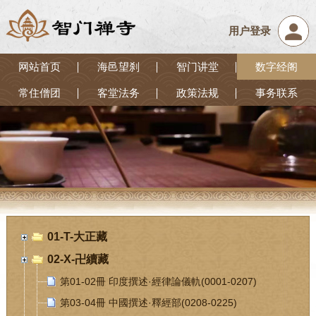
用户登录
网站首页
海邑望刹
智门讲堂
数字经阁
常住僧团
客堂法务
政策法规
事务联系
01-T-大正藏
02-X-卍續藏
第01-02冊 印度撰述·經律論儀軌(0001-0207)
第03-04冊 中國撰述·釋經部(0208-0225)