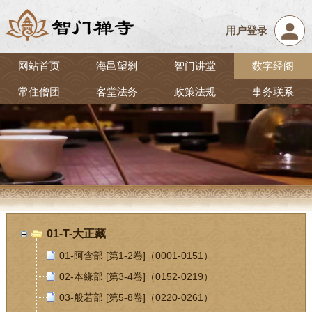
用户登录
网站首页
海邑望刹
智门讲堂
数字经阁
常住僧团
客堂法务
政策法规
事务联系
01-T-大正藏
01-阿含部 [第1-2卷]（0001-0151）
02-本緣部 [第3-4卷]（0152-0219）
03-般若部 [第5-8卷]（0220-0261）