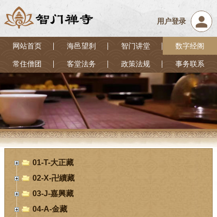
用户登录
网站首页
海邑望刹
智门讲堂
数字经阁
常住僧团
客堂法务
政策法规
事务联系
01-T-大正藏
02-X-卍續藏
03-J-嘉興藏
04-A-金藏