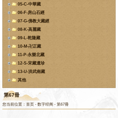
05-C-中華藏
06-F-房山石經
07-G-佛教大藏經
08-K-高麗藏
09-L-乾隆藏
10-M-卍正藏
11-P-永樂北藏
12-S-宋藏遺珍
13-U-洪武南藏
其他
第67冊
您当前位置：
首页
-
数字经阁
-
第67冊