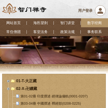
用户登录
网站首页
海邑望刹
智门讲堂
数字经阁
常住僧团
客堂法务
政策法规
事务联系
01-T-大正藏
02-X-卍續藏
第01-02冊 印度撰述·經律論儀軌(0001-0207)
第03-04冊 中國撰述·釋經部(0208-0225)