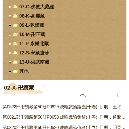
07-G-佛教大藏經
08-K-高麗藏
09-L-乾隆藏
10-M-卍正藏
11-P-永樂北藏
12-S-宋藏遺珍
13-U-洪武南藏
其他
02-X-卍續藏
第0822部卍續藏第50册P0829 成唯識論證義(十卷), 〖明．王肯堂證義〗.txt
您当前位置：
首页
-
数字经阁
-
02-X-卍續藏
第0821部卍續藏第50册P0658 成唯識論集解(十卷), 〖明．通潤集解〗.txt
第0820部卍續藏第50册P0520 成唯識論俗詮(十卷), 〖明．明昱俗詮〗.txt