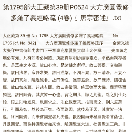
第1795部大正藏第39册P0524 大方廣圓覺修
多羅了義經略疏 (4卷) 〖唐宗密述〗.txt
大正藏第 39 冊 No. 1795 大方廣圓覺修多羅了義經略疏 No. 1795 [cf. No. 842] 大方廣圓覺修多羅了義經略疏序 金紫光祿大夫守中書侍郎尚書門下平章事充集賢殿大學士裴休撰 夫血氣之屬必有知。凡有知者必同體。所謂真淨明妙虛徹靈通。卓然而獨存者也。是眾生之本源。故曰心地。是諸佛之所得。故曰菩提。交徹融攝。故曰法界。寂靜常樂。故曰涅槃。不濁不漏。故曰清淨。不妄不變。故曰真如。離過絕非。故曰佛性。護善遮惡。故曰總持。隱覆含攝。故曰如來藏。超越玄閟。故曰密嚴國。統眾德而大備。爍群昏而獨照。故曰圓覺。其實皆一心也。背之則凡。順之則聖。迷之則生死始。悟之則輪迴息。親而求之。則止觀定慧。推而廣之。則六度萬行。引而為智。然後為正智。依而為因。然後為正因。其實皆一法也。終日圓覺。而未嘗圓覺者凡夫也。欲證圓而未極圓覺者菩薩也。具足圓覺。而住持圓覺者如來也。離圓覺無六道。捨圓覺無三乘。非圓覺無如來。泯圓覺無真法。其實皆一道也。三世諸佛之所證。蓋證此也。如來為一大事出現。蓋為此也。三藏十二部一切脩多羅。蓋詮此也。然如來垂教。指法有顯密。立義有廣略乘時有先後。當機有深淺。非上根圓智。其孰能大通之。故如來於光明藏。與十二大士。密說而顯演。潛通而廣被。以印定其法。為一切經之宗也。圭峯禪師。得法於荷澤嫡孫南印上足道圓和尚。一日隨眾僧。齋于州民任灌家。居下位以次受經。遇圓覺了義。卷未終軸。感悟流涕。歸以所悟告其師。師撫之曰。汝當大弘圓頓之教。此經諸佛授汝耳。禪師既佩南宗密印。受圓覺懸記。於是閱大藏經律。通唯識起信等論。然後頓轡於華嚴法界。宴坐於圓覺妙場。究一雨之所霑。窮五教之殊致。乃為之疏解。凡大疏三卷。大鈔十三卷。略疏兩卷。小鈔六卷。道場脩證儀一十八卷。並行於世。其敘教也圓。其見法也徹。其釋義也端如析薪。其入觀也明若秉燭。其辭也極於理而已。不虛騁。其文也扶於教而已。不苟飾。不以其所長病人。故無排斥之說。不以其未至蓋人。故無胸臆之論。蕩蕩然實十二部經之眼目。三十五祖之骨髓。生靈之大本。三世之達道。後世雖有作者。不能過矣。其四依之一乎。或淨土之親聞乎。何盡其義味如此也。或曰。道無形。視者莫能覩。道無方。行者莫能至。況文字乎。在性之而已。豈區區數萬言而可詮之哉。對曰。噫是不足以語道也。前不云乎。統眾德而大備。爍群昏而獨照者。圓覺也。蓋圓覺能出一切法。一切法未嘗離圓覺。今夫經律論三藏之文。傳于中國者五千餘卷。其所詮者何也。戒定慧而已。修戒定慧而求者何也。圓覺而已。圓覺一法也。張萬行而求之者何。眾生之根器異也。然則大藏皆圓覺之經。此疏乃大藏之疏也。羅五千軸之文。而以數卷之疏通之。豈不至簡哉。何言其繁也。及其斷言語之道。息思想之心。忘能所滅影像。然後為得也。固不在詮表耳。嗚呼。生靈之所以往來者。六道也。鬼神沈幽愁之苦。鳥獸懷獝狘之悲。脩多方瞋。諸天正樂。可以整心慮趣菩提。唯人道為能耳。人而不為。吾末如之何也已矣。休常遊禪師之閫域。受禪師之顯訣。無以自効。輒直讚其法。而普告大眾耳。其他備乎本序云。 大方廣圓覺修多羅了義經序 唐終南山草堂寺沙門宗密述 元亨利貞乾之德也。始於一氣。常樂我淨佛之德也。本乎一心。專一氣而致柔。修一心而成道。心也者。沖虛妙粹炳煥靈明。無去無來。冥通三際。非中非外。洞徹十方。不滅不生。豈四山之可害。離性離相。奚五色之能盲。處生死流。驪珠獨耀於滄海。踞涅槃岸。桂輪孤朗於碧天。大矣哉。萬法資始也。萬法虛偽。緣會而生。生法本無。一切唯識。識如幻夢。但是一心。心寂而知。目之圓覺。彌滿清淨中不容他。故德用無邊。皆同一性。性起為相。境智歷然。相得性融。身心廓爾。方之海印。越彼太虛。恢恢焉晃晃焉。逈出思議之表也。我佛證此。愍物迷之。再嘆奇哉。三思大事。既全十力。能摧樹下魔軍。爰起四心。欲示宅中寶藏。然迷頭捨父。悟有易難故。仙苑覺場。教興頓漸。漸設五時之異。空有迭彰。頓無二諦之殊。幽靈絕待。今此經者。頓之類歟。故如來入寂光土。凡聖一源現受用身。主伴同會。曼殊大士創問本起之因。薄伽至尊。首提究竟之果。照斯真體滅彼夢形。知無我人。誰受輪轉。種種幻化生於覺心。幻盡覺圓。心通法遍心本是佛。由念起而漂沈。岸實不移。因舟行而鶩驟。頓除妄宰。空不生華。漸竭愛源。金無重鑛。理絕修證。智似階差。覺前前非。名後後位。況妄忘起滅。德等圓明者焉。然出厩良駒。已搖鞭影。埋塵大寶。須設治方。故三觀澄明。真假俱入。諸輪綺互。單複圓脩。四相潛神。非覺違拒。四病出體。心華發明。復令長中下期克念攝念而加行。別遍互習業障惑。障而消亡。成就慧身。靜極覺遍。百千世界佛境現前。是以聞五種名。超剎寶施福。說半偈義。勝河沙小乘。實由無法不持無機不被者也。噫巴歌和眾。似量騰於猿心。雪曲應稀。了義匿於龍藏。宗密[髟/石]專魯誥。冠討竺墳。俱溺筌罤。唯味糠粕。幸於涪上。針芥相投。禪遇南宗。教逢斯典。一言之下。心地開通。一軸之中。義天朗耀。頃以道非常道。諸行無常。今知心是佛心。定當作佛。然佛稱種智。修假多聞。故復行詣百城。坐探群籍。講雖濫泰。學且師安。叨沐猶吾之納。謬當真子之印。再逢親友。彌感佛恩。久慨孤貧。將陳法施。採集般若。綸貫華嚴。提挈毘尼。發明唯識。然醫方萬品。宜選對治。海寶千般。先求如意。觀夫文富義博。誠讓雜華。指體投機。無偕圓覺。故參詳諸論。反復百家。以利其器。方為疏解。冥心聖旨。極思研精。義備性相。禪兼頓漸。勒成三卷。以傳強學。然上中下品。根欲性殊。今將法彼曲成。從其易簡。更搜精要。直註本經。庶即事即心。日益日損者矣。 大方廣圓覺修多羅了義經序 大方廣圓覺修多羅了義經略疏註卷上之一 唐終南山草堂寺沙門宗密述 將解此經。十門分別。一教起因緣。二藏乘分攝。三權實對辯。四分齊幽深。五所被機宜。六能詮體性。七宗趣通別。八修證階差。九通釋名題十別解文義。初有通別通謂酬因酬請顯理度生。一代教興皆由是矣。若原佛本意。則唯為一大事因緣故。別者。有十所為故說此經。 一顯示因行有本故 圓照淨覺了無明空。發清淨心方修萬行。 二泯絕果相成圓故 本無菩提涅槃。唯是清淨覺性。故無始終增減。方為究竟之果。 三決擇悟理應修故 普賢問意云。覺性本圓一切如幻。幻空無體。誰曰修行。如其不修何因證覺。佛說因起幻智以除諸幻。幻盡智泯覺心圓明。然今唯說空幻者。溺在無修。修習之徒縛於有得。良由悟修之意似反而符。故最難明。理須決擇。 四窮盡甚深疑念故 菩薩難意云。眾生本佛。今既無明。十方如來後應煩惱。佛答意云。即此分別便是無明。故見圓覺亦同流轉。如雲駛月運等。但一念不生。則前後際斷。如醫差華亡等。眾生即佛。人罕能知。知而寡信。信而鮮解。解亦難臻此境。今經決了實謂窮源。苟能精通群疑自釋。 五除斷輪迴根本故 發業成種。無明為根。潤業受生。貪愛為本。若不識其相賊即能為。若不達其空。永不可斷。故答文殊彌勒。究了盡其根源。 六搜索菩提隱障故 謂我人眾生壽命。雖名同諸教。而行相深密。從麁至細展轉難除故淨業一章重重搜索。 七少文能攝多門故 文唯二十八紙。義具頓漸空有悟修性相。 八一法 一一文中。無不標依圓覺結入圓覺。 巧被三根故 普眼觀門被上根。三觀諸輪被中根。道場加行被下根。 九令修稱性深禪故 三觀皆以悟淨圓覺為本。 十勸事離相明師故 佛本是而勤修。惑元無而須斷。無軌可則。無迹可依。必須離相明師觸向曉喻。故令親近盡命亡軀等。 二藏乘分攝者。謂三藏之中修多羅攝。二藏之中菩薩藏攝。諸乘之中一乘所攝。十二分中 一契經。二應頌三授記。四諷頌。五因緣。六自說。七本事。八本生。九方廣。十未曾有。十一譬喻。十二論義。 契經方廣二分所攝。三權實對辨者。然西域此方古今諸德立宗判教離合有殊。或一味不分或開宗料簡。今將略敘。且啟二門。初則不分。後明分教。不分之意其有五焉。一理本一味殊途同歸故。二一音普應一雨普滋故。三原佛本意為一事故。四隨一一文眾解不同故。五多種說法成枝流故。故不可分。即後魏流支。姚秦羅什。立一音教。是此意也。其分教者。有其八意 初五翻前後三別說。 一理雖一味詮有淺深故。二佛雖一音教隨機異故。三本意未申隨他意語故。四言有通別就顯說故。五由辨權實不住枝流故。六王之密語語同事別故。七不識佛意。以深為淺失於大利。以淺為深虛其功故。八諸佛菩薩亦自分故。以斯等意。開則得多失少。合則得少失多。但能虛己求宗分。亦何乖大旨。故今分之。然就分教。又諸德不同。今依賢首大師。統收為五。一小乘教。二大乘始教。三終教。四一乘頓教。五圓教。初者以隨機故。隨他語故。說諸法數一向差別。以其簡邪正辯凡聖分欣厭明因果。然其所說法數有七十五但說人空不明法空。唯依六識三毒。建立染淨根本未盡法源。故多諍論。二始教者。亦名分教。以深密第二第三時教同許定性無性俱不成佛故。今合之總為一教此既未盡大乘法理。故立為初。有不成佛。故名為分。廣說法相。削繁錄數猶有一百。少說法性。所說法性即法相數。決擇分明故少諍論。三終教者。亦名實教。定性二乘無性闡提。悉當成佛。方盡大乘至極之說。故立為終。以稱實理故名為實。少說法相多說法性。所說法相亦會歸性。故無諍論。上二教並依地位漸次修成。總名為漸。然大乘教總有三宗。謂法相破相 二皆漸教之始。即戒賢智光二論師。各依一經立三時教。互相破斥。而傳習者。皆認法性之經。成立自宗之義。 法性 通於頓漸。漸即終教。終於始故。頓如後說。 今將法性對二宗料簡。即為二門。一對法相。二對破相。初中性相二宗有多差別。今隨類束略敘十條。一三乘 性五故也。初小次一不了。後具三乘為了。深密云云。 一乘 生一故也。初小次二不了。後唯一乘為了。法華等云云。 三五性 楞伽等中皆說五種性故。 一性 法華楞伽涅槃皆唯一性。趣寂聲聞餘國佛度故。菩薩與記當作佛故。闡提有佛性故。攝論立法一居三後故法華破三多嫉怨故。 三唯心妄 八識從惑業生。 真 八識通如來藏。 四真如凝然 八識生滅故非隨緣。 隨緣 八識依藏性故但是真如隨緣成立。 五三性空有離 遍計空依圓有。 即 無性即圓。 六生佛不增不減 定性無性決不成佛故。生界不滅。一理齊平故。無增無減。 七二諦空有離 真俗條然。 即 第一義空該通真妄。 八四相前後 滅表後無。 同時 體性即滅。 九能所斷證離 根後緣境斷惑。以有為智證無為理。 即 惑即菩提。見即真如。 十佛身有為 四智依生滅識種故。報身有為。 無為 智依如來藏故。佛化身即常即法不墮諸數。況報體耶。 若知二教權實。二宗亦不相違。謂就機則三。約法則一。新熏則五。本有無二等。二對破相者。略有五別。一無性 以諸法無性為真如。 本性 以常住真心為真如。 二真智 能了無性者。 真知 一心真實本自能知。通於理智。徹於染淨。如華嚴問明品說。 二二諦 色等俗也空即真也。 三諦 加第一義諦。謂一真心性非空非色。能空能色如鏡之明。 四三性空有 空宗有謂依計。空謂圓成性宗。即遍計情有理無。依他相有性無。圓成情無理有。相無性有。 五佛德空 雖說佛身五求不得。得則虛忘。無得乃真。離一切相名佛功德。 有 諸佛皆具常樂我淨真實功德。身智通光一一無盡。性自本有。不待機緣。 略辨此五。餘可例知。然得意者亦不相違。謂一切法既皆是真心緣起。緣起無性還即真心。始不異本。知外無智。餘諦性等例之可明。然此門與前後別。但教有始終漸頓之殊法非深淺之異。四頓教者。但一念不生即名為佛。不依地位漸次而。說故立為頓 思益經。云得諸法正性者。不從一地至於一地。楞伽經云。初地即為八。乃至無所有何次。 總不說法性。唯辯真性。一切所有唯是忘想。一切法界唯是絕言。五法三自性皆空。八識二無我都遣。訶教勸離毀相泯心。生心即妄不生即佛 泯之迹絕方顯真性故。 五圓教者。明一位即一切位。一切位即一位。是故十信滿心。即攝五位成正覺等。主伴具足故名圓教。即華嚴經也。所說唯是無盡法界。性海圓融緣起無礙。如帝網珠重重無盡。已知五教貫於群詮。未審此經與彼何攝。今顯此義分作三門。一彼全攝此。此分攝彼。謂圓教也。二此分攝彼彼不攝此。謂初二也。三彼此克體全相攝屬。即終頓也 權實對辨訖。 四分齊幽深者。約起信論明諸染法本末五重。以顯諸宗所詮分齊深淺。論中初唯一心為本源。二依一心開二門。一者心真如門。謂心性不生不滅。二者心生滅門。謂依如來藏與生滅合。名阿黎耶識。三依此識明二義。一覺義(始本)。謂心體離念等。二不覺義。謂不如實知真如法一。不覺心起等。四依後義生三細。一依不覺故心動名業相。二依動故能見名轉相。三依見故境界妄現名現相。五依最後生六麁。一智相 依境分別也。即法執俱生。 二相續相 依智起念不斷。即法執分別。 三執取相 心起著故。即我執俱生。 四計名字相 我見分別。上四皆惑。 五起業相(業也)。六業繫苦相(報也) 言諸宗所詮分齊者。謂人天乘唯齊業報。小乘唯後四麁。法相極於三細。終頓通詮本末方窮初一心源。初一心源即此經圓覺妙心也。經標圓覺為宗本故。說染淨法皆從覺心所現起故 第一重。 文殊章末即真如門。經名如來藏差別。即生滅門 第二重。 普眼一章即始本覺。徵釋無明即是不覺 第三重。 淨業一章即三細二麁 第四重。 彌勒章初輪迴因果。即後四麁 第五重。 是知圓覺極盡五重。標云。幽深良在斯矣。五所被機宜者。略有二種。初料簡。後普收。初謂樂著名相以文為解者。繫滯行位高推聖境者。情尚於空觸言賓無者。自恃天真輕厭進習者。固執先聞擔麻棄金者。如上皆非其器。反上即皆是器。後普收者。一切眾生皆本有佛性。但得聞之無不獲益。謂宿機深者悟入。淺者信解。都無宿種者。亦皆熏成圓頓種性。如華嚴經食金剛喻。六能詮體性者。略作四門。一隨相門。復有二種。一聲名句文體。體用假實相資故。故十地經有空中風(喻聲)畫(名等)之喻。二通攝所詮體。若不詮義文非教故。二唯識門。前二不離識故。然有本影之異。三歸性門。此識無體唯是真如故。四無礙門。心境理事交徹相攝故。以一心法有二門故。七宗 當部所崇。 趣 宗之所歸。 通別者通論佛教因緣為宗 於中有小乘空宗法相法性圓融等異。今即法性。 別明此經又有總別。總以心(寂也)境(空也)空 遍計如蛇鬼等。下云。非作故無等。 寂 依他如影像等。下云。四大不動等。 覺性圓滿 由空寂故圓滿成實。 凡聖平等為宗 下云。覺圓明故。乃至根塵遍法界等。 令修行者忘情 由悟宗故即下縛脫八不等佛 由情忘故。 觀行速成為趣。又以前趣為宗。令惑業消滅永絕輪迴起大神用安樂自在為趣。別者有五對。一教義對。教說為宗義意為趣。二理事對。舉事為宗顯理為趣。三境行對。理境為宗觀行為趣。四行寂對。觀行為宗絕觀為趣。五寂用對。絕觀心寂為宗起大神用為趣。此五亦是從前起後漸漸相由矣。八修證階差者謂若但。約教文唯生義解。忘詮修證復有其門。故以心傳心歷代不絕。自佛屬迦葉展轉于今。燈燈相承明明無盡。然所傳法不出定慧悟修頓漸。無定無慧是狂是愚。偏修一門無明邪見。此二雙運成兩足尊。故天台修行宗於止觀。其頓漸悟修者。頓悟 日出孩生 漸修 霜消孩長。 為解悟漸修頓悟 伐木入都。 頓修漸悟 磨鏡學射。 漸修漸悟 如登九層臺。足履漸高所鑑漸遠。 並為證悟。若頓悟頓修 斬染綟絲。 則通三義謂先悟 廓然頓了。 後修 不著不證曠然合道。 為解悟先修(服藥)後悟(病除)為證悟修 無心忘照悟 任運寂知。 一時即通解證。若云本具一切佛德為悟 如飲大海。 一念萬行為修 得百川味。 亦通解證。此圓覺經備前諸說。為文殊一章。是頓解悟。普眼觀成是頓證悟。三觀諸輪是漸證悟。又三觀一一首標悟淨圓覺。次明行相。後顯功成。初中為對是頓悟漸修。中後為對是漸修頓悟。此等頓漸皆語用心。不同前門但是判教。苟得其意皆成定慧。如其失旨妄想無記。冀諸學者審而修之。其第九第十兩門。便隨本文注解。故不牒其科段。 大方廣圓覺修多羅了義經 上五字所詮。謂圓覺是法。大方廣是義。故文中標結指陳。一一只言圓覺不言大等。下六字屬能詮。謂經是教法。修多羅了義。歎教勝能。經有五名。首題唯二。良以宗本體用是法義之宏綱。詮旨功能是言象之皎鏡。事周義盡。須建五名。簡要標題且存兩號。大等三字是體相用。各有二義。大者當體得名。常遍為義。當體者。不同法相宗揀小之大。大外有小可揀。猶是分限。豈為至大。今以圓覺體無邊涯絕諸分量。強名大也。常遍者。常則竪通三世。遍則橫該十方。竪者過去無始未來無終。無有一法先之。唯此先於諸法。故名大也。故涅槃經云。所言大者。名之為常。橫者十方窮之無有涯畔。涅槃又云。所言大者。其性廣博。猶如虛空。方者就法得名。軌持為義。軌生物解。任持自性。持自性者。一切眾生皆有本覺。雖流浪六道受種種身。而此覺性不曾失滅。生解者。眾生悟入知見。雖因善友開示。然其智解從覺性生。如水土之潤生穀等牙。牙從種生不從水土。故文云。圓覺流出菩提涅槃及波羅蜜。教授菩薩。廣者從用得名。廣多廣博為義。廣多者。此圓覺性。本有過塵沙之妙用。潛興密應無有休息。無有窮盡。廣博者。此無盡之用一一同於覺性。無有邊際無有分限。故文云。覺性遍滿圓無際故。當知六根遍滿法界。如是乃至八萬四千陀羅尼門遍滿法界。圓覺者直指法體。若不克體標指。則不知向來說何法大說何法廣。圓者。滿足周備。此外更無一法。覺者。虛明靈照無諸分別念想。故論云。所言覺義者。謂心體離念。離念相者等虛空界。即是如來平等法身。依此法身說名本覺。釋曰。此是釋如來藏心生滅門中本覺之文也。故知此覺非離凡局聖。非離境局心。心境凡聖本空唯是靈覺。故言圓也下文說。涅槃昨夢世界空華。眾生本成佛道。又云。一切覺故。又云。幻滅覺圓滿。或唯覺之一字是法。餘四皆義。意言。此覺有廣大義。有方圓義。謂體大而用廣。理方而義圓。方是正直不偏不邪。圓是滿足無虧無缺亦可大。方是體廣圓是用。謂體大而方正不偏。用廣而圓滿無缺。故復以方連大。以圓連廣。又上三字是別。圓字是總意明。此覺具足三大之德。故名圓也。是則總別之德具彰。法義之門雙指。故名大方廣圓覺。後能詮修多羅三字總指諸經。了義二字歎此一部是諸經決了之義也。故下文云。是十二部經清淨眼目。經之一字正是此典。修多羅者。此云契經。契謂契理契機。經謂貫穿攝化。謂貫穿所應知義。攝持所化生故。了義者。決擇究竟顯了之說。非覆相密意含隱之譚。然諸經中何者了義。何者不了。清涼大師答順宗皇帝所問諸經了義云。佛一代教。若約本為一事。則八萬度門莫非了義。若圓器受法無法不圓。得之由人亦皆為了義。此二不足簡別。今約開方便門示真實相。則有了不了。故淨名涅槃寶積等經皆云。依了義經。不依不了義經。不了義經。謂小乘教。了義經者。謂大乘教。大乘復有了不了。謂有大乘。雖六度悲智兼修。而定說三乘不一。亦非了義。若有會歸一極。以玄鑪陶於群像。智海總乎萬流。無二無三無不成佛。中道理觀不共二乘。方為了義。又大寶積經云。舍利弗。何等經中名為了義。何等經中名不了義。舍利弗。若諸經中宣說世俗名不了義。宣說勝義名為了義。宣說作業煩惱名不了義。宣說煩惱業盡名為了義。宣說厭離生死趣求涅槃名不了義。宣說生死涅槃無二無別名為了義。宣說種種文句差別名不了義。宣說甚深難見難覺名為了義。釋曰。據上說了義行相。皆與圓覺相。當佛自料簡固應無惑。經者契經。亦如上釋。逐便從簡。又略契字。問修多羅與經但唐梵之文異。今雙置題目。豈非繁重。答上則總指諸部。此則唯目當經。對總歎別。故非重也。亦如大方等修多羅王經。豈不亦修多羅王四字是總指諸部以歎其經耶。 罽賓沙門佛陀多羅譯 開元釋教目錄云。沙門佛陀多羅唐言覺救。北印度罽賓人也。於東都白馬寺。譯圓覺經一部。不載年月。續古今譯經圖紀。及貞元目錄亦同。北都藏海寺道詮法師疏。又云。羯濕彌羅三藏法師佛陀多羅。以長壽二年龍集癸已。持於梵本方至神都。於白馬寺傳譯兩卷。總二十八紙。其度語筆授證義潤文諸德具如別錄。此下正釋經文。總分三分。謂序正流通。序中證信便是發起。謂佛入大光明藏。與一切佛同住眾生清淨覺地。現諸淨土。菩薩主伴皆入三昧。同一佛境。以表因果無異凡聖同源。顯發此經旨趣如是。然證信序諸經皆同。是阿難請問佛令置之。亦為斷疑息諍及異邪故。然雖具六成就。今隨文便均於廣略。總分為三。一信聞時主。二說處依真。三同體法眾。今初信聞時主。 如是 且兼我聞合釋。即指法之辭也。如是之法我從佛聞。佛地論云。謂結集時諸菩薩眾咸共請言。如汝所聞當如是說。傳法菩薩便許可彼言。如是當說。如我所聞。釋曰。以佛地經在淨土說故。論釋結集者云是菩薩。又纂靈記云。摩訶衍藏。是文殊師利與阿難海。於鐵圍山間結集故。離釋如是者。信成就也。智論云。佛法大海。信為能入智為能度。信者言是事如是。不信者言是事不如是。故肇公云。信順之辭也。信則所言之理順。順則師資之道成。又聖人說法但為顯如。唯如為是。故稱如是。又真不違俗名如。俗順於真為是。又如者當理之言。是者無非之稱。又有無不二為如。如非有無為是。若唯就當經說者。凡聖因果不異圓覺名如。唯此因果方離過非為是。 我聞 聞成就也。我即文殊及阿難海。五蘊假者。云何稱我。我有四種。一凡夫遍計。二外道宗計。三諸聖隨世假分賓主。四法身真我。今是後二。故無過也。聞謂耳根發識。雖因耳處。廢別從總故稱我聞。非邪慢心而有所說。若無相宗。我既無我聞亦無聞。從緣空故。不壞假名即不聞聞爾。若約法性。此經旨趣傳法菩薩。以我無我不二之真我根境非一異之妙。耳聞真俗無礙之法門也。 一時 時成就也。師資合會說聽究竟。總言一時。一時者。簡異餘時。時者隨世假立。如來說經時有無量。不能別舉。一言略周故但云一時。如涅槃云。一時佛在恒河岸等。又諸方時分延促不同。故但言一時。若約當宗。即說聽之時。心境泯理。智融凡聖。如本始會。此諸二法皆一之時。 婆伽婆 主成就也。涅槃云。能破煩惱名娑伽婆。即當斷德。以顯法身。淨土說經法報不分非應化矣。故佛地經云。是薄伽梵最淨淨覺。極於法界。盡於虛空。窮未來際。若約諸經。多是佛字翻云覺者。謂心體離念。覺了真妄性相故。覺具三義。謂自覺覺他覺滿。若約佛地論。則具十義。謂具二智離二障。於一切性相能自開覺。亦能開覺一切有情。如睡夢覺。如蓮華開。故名為佛。若依華嚴則說十佛。謂成正覺佛。願佛。業報佛。住持佛。涅槃佛。法界佛。心佛。三昧佛。本性佛。隨樂佛。若出其體即圓覺也。如題中釋二說處。依真者。處成就也。謂佛入法性源。現無邊無礙剎土。亦不定分自他受用。故曰依真。然諸大乘經在淨土中說者。今略舉十以為其例。謂深密經法集經。稱讚大乘經。密嚴經。心印經。興顯經。大毘盧經。入印法門經。虛空藏經。佛地經云。如是我聞。一時薄伽梵。住最勝光曜。放大光明普照無邊世界。周圓無際超過三界所行之處。彼論釋云。此土受用土攝。說此經佛是受用身。此淨土量無邊際故若爾。此地上菩薩所應見聞。何故於此化土中結集流布。論自答云。佛為地上諸菩薩說。令傳法者結集流通又云。說此經時地前大眾。見變化身居此穢土為其說法。地上大眾。見受用身居佛淨土為其說法。所聞雖同所見各別。而傳法者。為令眾生聞勝希願證佛功德。故就勝者所見結集。言婆伽梵住最勝等。文中二。初攝相歸真。後稱真現土。初中三。一標入智用之源。二明與凡聖同體。三總彰稱體圓遍。今初標入智用之源。 入於神通大光明藏 藏即寶性法界藏。起信心真如。是諸佛眾生之本源。神通光明之性體。塵沙德用並蘊其中。百千通光皆從斯起。故云藏也。亦名法性。土亦名常寂光土。息諸分別。智與理冥名為入矣。然諸佛有常光放光。若約常光光即是藏。謂心性本明。迷之似闇。妄想既盡顯煥無涯。故論云。心性不起即是大智慧光明遍照法界。若約所放光及所起通。即神通光明之藏。 三昧正受 唐梵雙彰也。安住藏中不受諸受名為正受。又三昧此云正思。謂在定時。於所緣境審正思察故。二明與凡聖同體者。既入其源即同其體。故論云。無漏無明種種業幻。皆同真如性相。華嚴亦云。心佛及眾生。是三無差別。文中二。初明聖同。 一切 十方三世。 如來 本覺名如始覺名來。始本不二名曰如來。是則眾生有本無始。是如不來。 光嚴 重重交光照曜炳著。 住 安