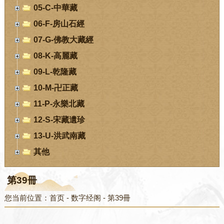
05-C-中華藏
06-F-房山石經
07-G-佛教大藏經
08-K-高麗藏
09-L-乾隆藏
10-M-卍正藏
11-P-永樂北藏
12-S-宋藏遺珍
13-U-洪武南藏
其他
第39冊
您当前位置：
首页
-
数字经阁
-
第39冊