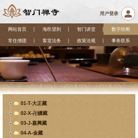
用户登录
网站首页
海邑望刹
智门讲堂
数字经阁
常住僧团
客堂法务
政策法规
事务联系
01-T-大正藏
02-X-卍續藏
03-J-嘉興藏
04-A-金藏