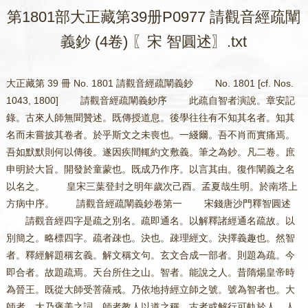
第1801部大正藏第39册P0977 請觀音經疏闡
義鈔 (4卷) 〖宋 智圓述〗.txt
大正藏第 39 冊 No. 1801 請觀音經疏闡義鈔 No. 1801 [cf. Nos. 1043, 1800] 請觀音經疏闡義鈔序 此疏自智者演說。章安記錄。古來人師無聞贊述。既傳授道息。後學往往有不知其名者。知其名而未嘗披其卷者。於乎斯文之未喪也。一綫爾。吾不肖而實痛焉。吾如默默則何以傳後。遂因疾間輒約文敷義。筆之為鈔。凡二卷。庶申明於大旨。開發於童蒙也。既成乃作序。以言其由。復作闡義之名以名之。 皇宋三葉登封之明年歲次己酉。孟夏哉生明。於南塔上方病中序。 請觀音經疏闡義鈔卷第一 宋錢唐沙門釋智圓述 請觀音經四字是疏之別名。疏即通名。以解釋諸經通名疏故。以別簡之。略標四字。疏者疎也。決也。疎理經文。決擇義趣也。然智者。釋經解題稱玄義。解文稱文句。玄文合成一部者。則題為疏。今即合者。故題疏焉。天台所住之山。智者。能說之人。昔隋煬皇帝時為晉王。既從大師受菩薩戒。乃依地持經立師之號。號為智者也。大師者。大乃褒美之詞。師者教人以道之稱。古者或解行可軌於人。人必稱之為大師。暨唐懿宗朝。補署行焉。自茲厥後雖有其實莫敢召者。說者縱辯而談。非秉筆製述也。斯文既是弟子章安記錄。故不書諱。而書其美號也。弟子者資則捨父從師。敬師如父。師之謙讓處資為弟。是知弟子之名。韞乎敬讓。故師召資。為弟子在於讓也。資亦自稱為弟子。在於敬也。雖有異說。今依淨名疏焉。頂法師者。諱灌頂字法雲。臨海章安人。而云頂法師者。此疏元無記者之號。後人狀之。故不書其諱。是禮也。如法華行儀法界次第。既大師親撰。故皆自書名諱。至于諸部凡弟子記其言者。皆云智者大師說耳。又如涅槃疏。既經荊溪治定。故亦書云頂法師撰。此為標式。來者宜則之。禮云。二名不偏諱。謂二字之名不一一諱也。故今稱頂而不稱灌。又如大師之諱智顗。今稱智者止諱一字耳。偏其諱非古也。後世之節制耳。然則詩書不諱。臨文不諱。講者具稱故無咎也。法華有五種法師。一受持。二讀。三誦。四解說。五書寫。今章安即解說人。故人召為法師也。記者記錄師言也。次入文。此下分節科。既別行不復編入。人法者。請觀世音菩薩人也。消伏毒害陀羅尼法也。若約自行應先法後人。以諸佛所師所謂法也。觀音由悟法成道故。今約化他故先人後法。以法不孤運弘之在人。故觀音說所證之法。治他三障之毒。故經題先人而後法也。人是下無緣之慈。超彼生法故曰至慈。道過凡小故稱大士。離二邊惡故曰至良。治障不虛故曰神呪。大士即能說之人。神呪即所說之法。至慈則顯大士之德。至良則美神呪之功。群機即月蓋及毘舍離人也。能必對所。若以群機為能感。觀音即是所感。觀音為能應群機即是所應。今聖沒所感目為能應。凡沒所應目為能感。各從功力以能為稱。故知凡由理具三千故。能感聖。由三千分顯故能應。消伏等者。消謂消除。伏謂調伏。三障通名毒害。經云。消除三障無諸惡力。即是用。又生善故言力。滅惡故言用。此呪消除三障用也。顯發三諦力也。正體即三德此間等者。以陀羅尼是梵語。翻就此方名遮持也。三義即持名持行持義。二邊即生死涅槃。故知三德之理即寂而照。故能持即照而寂故能遮用。即下此疏釋題。凡有三番。俱論三義。一能說人。二所說法。三經總題人及總題。在下方辨。法有三義。正在此文。故至別釋但直爾解。總別二文互現其義。大師說法之巧也。章安秉筆之妙也。然今部通四教而三番三義。並約圓論文之旨。故應修門故。深收淺故。佛元意故。說者觀者宜乎思擇。事者下三文。皆直示毒害。以顯消伏。虎狼等者。即經云。逢值虎狼師子及毒藥刀劍。臨當刑戮稱名誦呪。而得解脫者。皆約事消伏也。五住謂三界見為一。三界思為三。足根本無明成五。皆昏煩之法惱亂心性故。通稱煩惱。即名此煩惱為虎狼等。經云。淨三毒根不被三毒等。即約行之明據也。故下疏釋虎狼。引金光明十地猶有虎狼之難。蓋此意也。修一心三觀破五住惑。即約行消毒也。法界無礙者。三諦一心名為法界。生佛互融一一咸遍。故云無礙。無染而染者。淨名疏云。中道自性清淨心。不為煩惱所染。本非縛脫不染而染。難可了知。即是眾生迷真性解脫。起六十二見。考彼言義允合今文。若消今文。應云法性之與無明。遍造諸法即無染而染。全理性成毒名理性。毒由理毒故即有行毒事毒也。今觀諸法唯心染體悉淨。即神呪治理性之毒。即下經云。皆入如實之際也。若爾。與約行何別。答前約行者。是約智斷。智即能斷。斷是所斷。五住斷處名消行毒。今則不爾。專約諦理。理非能所。但由具惑即是無染而染。名為毒害。惑即法性。即是染而無染。名為消伏。是則惑性相待非關智斷。或謂性惡是理毒者。毒義雖成消義全闕。若無消義安稱用耶若云有者。應破性惡。性惡法門不可破也。五重下注云云者。次第辨示不假。先列名者下。辨示五章。夫釋名總論三法體宗用。別論三法教相。分別三法。人法為名者。請是能感。觀音是能應。即感應。宗消伏毒害明其力。用即救危拔苦用也。陀羅尼明其正體。即法身體也。釋名總論其在此矣。靈知至為體者。經通四教。理有偏圓。若論正體唯取圓理。靈知寂照皆法身。即照之義。然雖寂照不二。菩薩既從觀智立名。以所從能乃以照義為體。例此若以止定為名者。應以寂義為體。靈知即法身靈明本覺。寂照謂靈知。是法身即寂而照也。應知三身並常三諦俱照。從勝從本且指法身。又體性本一有種種名。故使諸文明體。隨文約義名字不同。法華正約開權。乃以實相為體。涅槃既是示滅。即用性淨涅槃為體。普門既談二身。乃以靈智合法身為體。靈智即報身以報合法。二身明義乃真身也。至若今經三聖降臨既表三德。故以法身為經之體。又普門品明隨類現像。此經明聖主來儀。約身義便故於辨體俱立身名。感應為宗者。月蓋致請為感三聖。遠降為應。教興由此故以為宗。然諸經或以因果為宗。但於今經明義不便。何者。因果語通凡聖各有。如舍離人致請求救為因。未來證道為果。此凡有因果也。觀音昔在凡地為因。今居分證為果。此聖有因果也。今以凡雖有因果。但以感為名聖。雖有因果但以應為名。故以感應為宗也。救危拔苦為用者。以舍離病苦危若倒懸。以大悲救拔令平復如本。雖亦與樂拔苦為正。大乘為教相者。包含曰大。運載曰乘。教則聖人被下之言。相則分別同異。雖部談四教。而三教大乘為其正意。三義往簡者以約修行始終。三義收盡。謂依教修行行成契理。以三義俱有通別。故有通別之名。此三乃通別二名之義旨也。若以位分即約教屬名字位人。稟教生解故。約行屬觀行相似。依解修行故。約理在初住。分證本理故。然於約行復須從容。若論造修猶居名字。的取行成方名觀行。凡當辨位。須知此旨。教者下釋。此三義約理約行。皆對理性而為通別行別。同歸理一。名異唯初約教不對理。明聲聞者。聲謂所聞之聲。教即八音四辯也。聞即能聞之機。用耳識攬別也。大論云。耳根不壞聲在可聞處。機宜既異所說則殊。所說既殊諸部乃異。此經彼經各有名故。故曰名異。餘弟子即三乘賢聖。問智論云。佛經通四人說。謂弟子諸仙諸天化人。今何言非。答為佛印可同稱佛說。如今經觀音說呪。身子說四大同入實際。以佛印故皆名佛說。入道多途者。至理虛通目之為道。諸經稱四悉。機示其入理之路。不獨一類。故曰多途。觀門有異者。如法華四安樂行。為入理之門。今經以數息等為入理之門。又四教四門不同。俱是異義。契道者。謂契會真道。即入初住分證三德之時也。至此位時修性一合。無復分張。故云同歸一理。理者。即向觀門所契之理也。真如者。體非妄偽故言真性無改異故。稱如不虛名實至極曰際。非生死相非涅槃相故。名實相。阿梨耶亦阿賴耶。此云藏識。以能藏自體。於諸法內藏諸法於自體內故。此皆一心三諦之異字也。問何不用第九淨識為詮理之名耶。答大師依地論明阿梨耶識。是真常淨識。不立第九。若依攝論。梨耶是無記無明隨眠之識。九方名淨。是知二論隨機故異。若就即義唯至第八。猶云即無明是法性也。若就離義乃立第九。猶云斷無明即法性也。若曉今宗理應無諍。不即不離一體無殊。而即而離何妨兩立。喻之波水大旨可知。人法下明來意也。陀羅尼。是三德即所證之法。觀世音。即能證之人。自既已證三德。今說此呪令他亦證三德。是則法假人弘人因法立。相成相即不可暫分。今順經題約化他義。故先人次法。是自請者斯那問。身子根境相應攝住。自為入道之門。故是自請。月蓋為舍離重病。故是為他佛說偈付囑流通。為護正法。此之三種皆名請觀音也。若約經文則為他居初。今約義便故先列自請。以自請意狹為他。次廣護法最廣從狹之廣而為次第也。問斯那請。身子說六根如來付囑八部。何名請觀音耶。答觀音遠降意在說治障之法。斯那所請亦為此法。如來付囑八部。亦只令此法久住於世。約人雖殊法門無異。以法顯人俱是請觀音也。三請對三聚戒中。應以第一對攝律儀。第三對攝善法。瓔珞經云。律儀戒。謂十波羅夷。戒疏云。攝律儀能令心住。此與斯那自請義合。瓔珞云。攝善法。謂八萬四千法門。戒疏云。攝善自成佛法。此與如來護法請相應。瓔珞云。攝生謂慈悲喜捨。化及眾生令得安樂。戒疏云。攝生成就眾生。此與月蓋為他請相應。是故今經三請。即是三聚。此三聚名出方等地持。而文云。自請是攝善法護法是攝正法者。或是文誤。或別有據。若得下示三戒本融。前文既對三聚。此中止會二名。亦恐文誤。應云自身戒明淨即是攝律儀。定慧明淨即是攝善法。明淨即相似分真亦義通觀行。引華嚴者。諸法唯心戒定慧三即心而具。我心既爾生佛咸然。彼我互融故無差別。由無差故。故佛以所證說示於我。我心既淨還能化他。三聚之義於斯著矣。方知三請其體本融。二傍下云云者。自行為正。如斯那為他為正。如月蓋護法為正。如如來傍正互論。必具三請。後世行者思齊在茲致至也。祈告也。干求也。要心者。要謂要期。皆出下引證。既先明自請合引斯那請文。而引月蓋者。文顯易見故。傍正而論三請。互具互引無在域限也。限意專請觀音不在餘聖也。行請者。雖不標心以行淨。故自然感聖即行淨。是請故名行請。證請亦然。念佛三昧如般舟經三昧。成時見十方佛在空中立等。蓋言雖不標心。而證理時自見觀音也。行請位在觀行。證請位在六根及初住也。標心一謂位通深淺。身業下例示口意。各具三請也。向文雖云三業無瑕而正在身業。問口業倒身可爾。意業云何。說標心等耶。答若依今經觀心心脈。即見觀世音。是標心也。若依法華涅槃。但觀心性實相入觀行等位。自見觀音者。此既初不標心則是行請證請。然此論請皆約見彼應身。若標心無感乃由過現緣淺。非今請義。不標而感。此由過現緣深。是今請義。標心復感其旨可知。此聖既然諸聖例爾。且眾生三業互有強弱。強可為機。故於三業各論三請。足前十二者。謂自他護法。各具延祈願三是十二也。問護法既是如來付囑。何故亦約三業論標心等請。答經雖付囑而行人。豈無為護正法請觀音耶。九界論請者。乃至三教菩薩為除界外三障。須請圓教觀音也。佛界須料揀者。應問云。九界可爾。佛界云何請耶。應答云。名字觀行即佛。為除分段三障故。須請分證之觀音。相似即佛為除變易三障亦爾。於分證中位位互作。乃至等覺為除三障請究竟觀音。此約圓中五即俱名佛界也。若剋取究竟位為能請者。以眾生斷惡機在觀音。故須請也。則如經云。爾時世尊。憐愍眾生覆護一切。重請觀世音菩薩等。菩薩皆具眾德者。圓證實理故具眾德。文殊具云文殊師利。此翻妙德。以見三德佛性不縱不橫故。稱妙德。大經云。了了見佛性猶如妙德等。彌勒。此云慈氏。一體三慈無所不攝。故以為名。至論下明體性本融。釋成皆具眾德義也。是故德慈智三一體異名展轉互攝。以三德三慈三智無異體故。無緣種智並從勝說。中體雙照慈智俱三。但逗下明隨機立號。宜聞者即隨其所聞。有四悉益。所以各立一號。同是因地者。同是真因也。各說身因者。涅槃三十二云。五百比丘問身子云。佛說身因。何者是耶。身子答云。汝等亦各得正解脫。自應知之。何緣方更作如是問。有比丘言我等未得正解脫時。意謂無明即是身因。作是觀時得阿羅漢果。有說愛有說行乃至飲食五欲。如是五百共往佛所。各說已解。身子白佛。誰為正說。佛言。無非正說。三十二者。淨名中初法自在菩薩云。生滅為二不生不滅為不二。乃至文殊說云。無說無示為入不二。共三十二人。若兼居士默然則三十三也。同入下五百比丘四八大士。能入雖異所入無殊。約跨節論五百趣實例。如觀經疏云。四四十六同趣常樂也。一理者萬法雖差心性常一。故云一理。所以亦異者。義趣別也。此則理體雖同義異名異。如理有遍照義。故立觀智之名。理有遍攝義故立慈氏之稱。名義雖異。只是一理故云不離於理也。釋別名中應先分二段。初約境智釋應。次約界業釋機。總別釋者。總釋即境智合辨。別釋即境智開說。言破立者。以觀世之名。本是界外不思議境智。隨順機緣亦為思議境智。而皆絕四離百慮。人於此起四性執。故須先破四執。既破四悉被物則藏境智成。乃至圓境智成。故須後立。破者下先且標立境智之名。以為所破。世即三種世間也。今問下境智相望各有四句。在文可解。自境故境等者。謂境自是境智自是智。不相因也。此是自生者。若云境自是境者。境不因智照是境自生。若云智自是智智不因境發。是智自生。此中但難初句餘三例之。故云等也。若欲備難者。次句應云若由境故智是智他生。若由智故境是境他生。何者。自境。故境既稱境。為自以境望智。智即是他今境從智生。豈非他境智。亦如是若合故境合故智者。此則境不由智故境。亦不由境故境。智境因緣和合故境智亦如是。此即共生共生有二過。墮自他性中。若非智非境故境故智者。此則離境離智無因緣而辨境智。從因緣尚不可得。何況無因緣耶。此四並是妄想推計。故須破之。問佛法皆云因緣和合。何故破共生。答為定執故亦須破之。四執破已四說無過。中論所破者。論云。諸法不自生。亦不從他生。不共不無因。是故說無生。龍樹既破。那得如前四種執一為是餘妄語乎。六十二見。謂我大色小色大我小。即色是我離色是我。四陰亦爾。三世五陰總成六十。不離有無。故六十二皆邊見攝。今於境智起四見者。實八十八使具起。略言邊見及三受耳。若具論者。隨執一句謂我知解此法。法中計我即身見。執初三二句墮有邊。執二四二句墮無邊。乃六十二見所攝。即邊見也。如此妄執不當道理。即邪見執此是實計為涅槃。即見取。果盜謂此為道依之。進行即戒取。因盜有三苦者。樂受有壞苦。苦受有苦苦。不苦不樂受有行苦。樂受則愛等者。謂執一種境智為是。若他讚歎。心則愛著生喜而心樂。即貪使。苦受者。若他違逆則忿怒生瞋而心苦。即瞋使。不苦不樂即不為毀讚則在癡使等分。亦在三使中收。又我解此境智他所不解。以其所執矜傲於人即慢使。既執此為是今雖不疑後當大疑。即疑使。是則十使宛然。皆從所執境智上起。將此歷三界四諦。則有八十八使。就思惟歷三界則有九十八使。今於五利略舉邊見。五鈍略明四分者。從要而言。以四句境智皆墮一邊。依此所執皆生三受。其相易見。故且明之。如向細論。備九十八故下。文云知句句中九十八使名識病也。八萬四千塵勞者。真諦三藏準十使經。以貪等十為根本。謂貪乃至戒取一一有九。隨眠一即成十。十即成百。前後等分各一百成三百。置本一百就前後二百中。又各以十使為方便。二百即成二千一百。約五類眾生。謂多貪多瞋多癡著我思覺。五品各二千一百。即成一萬五百。配已起未起成二萬一千。又配貪瞋癡等分。此四各有二萬一千。成八萬四千也。今云。四分開出者。惑數雖多四分收盡。畢竟空寂者無四執故。無依倚者以空寂故。問意者理既空寂。何故有道滅因果耶。答意者但識知苦集不為四執滯礙。即名道諦。所緣空寂即是滅諦。知四下示道諦相。污穢五陰者。止觀明九種五陰。一期色心名果報。平平想受名無記。起見起愛名兩污穢。身口意業善惡分二。變化示現名工巧。三善根人名方便。四果名無漏。今於境智起見起愛。故云污穢。不受即觀受是苦也。餘二存略。道品等者。等取三四二五七覺八正也。又正下示滅諦相也。即以能觀為佛所觀為法。境觀不二為僧。三義一心即同體三寶也。覺了即能觀三觀。四執即所破妄惑。法性即所觀三諦。境觀不二故云和合。而於正勤心中示滅諦者。以道品約位則正勤是小乘內凡位也。以小準大即圓六根相似。證滅無所住心等者。謂大聖人內無四執外順機緣。令獲四益說境智異。謂若人樂聞自生境智。即說境是自境智是自智。以赴欣欲之心。或宜聞生善。或說必破惑。或聞則悟道。他共無因亦復如是。故使經論所明。若境若智不出自等。列名中四教境智俱順四悉。別教獨得名者。以出假位正以四悉化他故。圓名不思議者。則顯前三教皆思議也。然四境智皆是總釋觀世二字。應預知差別則至文易了。前二以心生六界三種世間為境。而智有體析之殊。別教以心生十界三種世間為境。用次第智。圓教以心具十界三種世間為境。用一心三智。一切法從緣者。證境智因緣皆是實有。破柝方空也。但有名字者。謂瓶已破首已斷。但有瓶首之名。實無其體。此喻出大經。是字不住即性空。亦不不住即相空。法眼等者。即十行出假說四教四悉境智也。雖無境智等者。法從心造全法是心。心本自無諸法寧立。不有而有三千宛然。無始不覺理具情迷。今既覺了知心即是不離。能觀別有所照而於一心強分境智。故曰而論。經言下境即所觀照即能觀。能所一如故皆云不思議。欲擬者大師尚謙表無專執久袪四執者。以得無所住心故。慈悲等者。被偏圓機示四教像。是故向約四種境智以釋其名。故經下引證也。維摩經身子問天女云。汝於三乘為何志求。天曰。以聲聞法化眾生故。我為聲聞。以緣覺法化眾生故我為辟支佛。以大悲化眾生故。我為大乘。觀音天女俱分真故。故得引證別釋中。若依名字為便應。先明觀智。次辨世境。若解義為便。前明世境。次辨觀智。以先有境可得論觀。若未有境何所可觀。譬如鏡鼓後方映擊。今從義便故。先境次智。三諦三境者。止觀明理性是一。對止名諦對觀名境。諸文所明諦即是境。不云二別。今亦同之。所以然者。諸文但云三觀不論三止故。且止觀行門。方乃委示。一因下列名此之三境者。謂此三境不一不三唯在一念。遍攝諸法三無差別。彼彼互融但以情迷不能覺了。遂於無縛法中強生繫縛。謂有情無情事異理異。於無脫法中而妄求解脫。遂厭苦欣樂捨有入空。離二邊求中道。故有凡夫生死及三教境智之異。故云為智所觀即為四也。四種觀者。經云。下智觀故得聲聞菩提。中智觀故得緣覺菩提。上智觀故得菩薩菩提。上上智觀故得佛菩提。今家釋義用對四教。以聲聞是下乘藏是最下教故。聲聞菩提即藏教也。緣覺是中乘通教復居藏別之間。菩薩是上乘別教仍居通教之上。圓教復在別教之上。故云上上中論可知。終是三諦之境者。根有遍圓迷成四境。若論本理三諦常融。開為二觀者。即前藏別二觀俱觀俗諦。答下俗諦雖同。藏見麁相別見細相。故分二別。真亦淺深者。前三果分見故淺。四果究竟故深。亦互為淺深。既分麁細二俗。應有淺深二真。理則無二者見有淺深。真空但一偏真既爾。中真例知。此淺深之言不可用通教複真消之。以文云理則無二。若約複真灼然。是二故知。答意各從當分等觀下云云者。應通前結數。前約自他護法等。能所合辨有七十八。今歷四教觀法。觀之則有三百十二請也。次明智下者。夫境智二法不分而分。故前釋境乃對智明。今文釋智還約境說。是知境非智莫顯。智非境莫成。義雖相仍文有傍正。觀因緣下標藏智。觀因緣空標通智。二諦觀者假是虛妄俗諦。空是審實真諦。今欲去俗歸真。故言觀。因緣空假是入空之詮。先須觀假知假虛妄而得會真。故言二諦觀。出假下標別智。從空而出故言出假。入在假內亦曰入假。故出入二名諸文互立。別雖三觀以假為正平等觀者。望前稱平等前破假用空。今破空用假破用既均故名平等。中道下標圓智。雖三觀一心從勝彰名故指中道。三皆名觀。復名智者通而為論。觀智義一。別而往目因果兩分。世智下斥凡夫也。以凡夫外道通有此智。不出生死不動煩惱。故云是世間之智也。但有名字者。以此世智虛誑不實。但有智名而無其體。故向云亦名名字智也。凡聖通用者。謂凡夫用此智得四禪八定。聖人二種不同。慧解脫人但用無漏智得成無學。俱解脫人俱用二智。斷惑之時隨用一智。故云凡聖通用也。以此智凡聖等有。故向云亦名等智也。但此下結斥也。菩薩下顯菩薩也。於此觀中者。指世智也。既不斷惑但用世智。而能觀無常修六度。成其勝解終出生死。慈悲喜捨即四等心也。慈故與樂。悲故拔苦。見彼離苦得樂故喜。不求恩報故捨。不擇怨親等用此四故。名四等具一切法者。即六度四等萬行具修也。三十四心。謂八忍八智斷見。九無間九解脫斷思。如旃延子者。即釋論引迦旃延子。明菩薩義。釋迦初為陶師。值昔釋迦。發菩薩心行六度行也。三藏境智觀音者。菩薩自伏六蔽。悲心熏物。眾生稱名即能脫苦。自行六度慈心熏物。應可度者。即能示現令得安樂也。雖行於空等者。菩薩從薄地學遊戲神通。多修假觀八地出假故。名不住於空。初心謂見地也。為如佛者。被接之人能破無明。無明破已如通佛地。同得八相故名為如。不同通教等者。別人破空出假不同通人空心出假。扶習潤生知空非空。在六七住破空。出假即十行位塵沙據所迷之法。無知約能迷之心。四念處云。十住斷見思。又斷界外上品塵沙。十行中品十向下品。今論中品也。行滿者。以經論所明別教位。次等覺一位或有或無。今約無說故云十地行滿。稱理之觀者。別次第觀尚非稱理。藏通析體不稱可知。三諦圓融本性自爾。順性而觀故名稱理。理既下示稱理相。從初至後者。初謂名字依。解修觀名名字觀音。後謂妙覺。究竟顯理名究竟觀音。五即位殊圓觀一揆。五住圓除者。謂三惑俱破也。問十信位中既兩惑先去。何名五住圓除耶。答圓觀心性麁垢自去。故四念處以治鐵為喻。是故圓觀一生之中。初住可獲。若次第行者。借使一生兩惑先除。雖不經歷亦成次第。或圓接別。或別接通。或解圓行漸並兩惑先除。俱非今意。今文的取圓頓行者。故曰圓除。妙覺觀音者。問觀音是等覺。因人何故約妙覺極果釋耶。答觀音三昧經云。此菩薩已成正覺號正法明佛。觀音受記經云。次當補處稱為普光功德。其本迹若此。約究竟釋理應無失。問別名可爾通號如何。答文雖不明例有此釋。謂名字菩薩乃至究竟菩薩也。大論云。眾生無上者佛是。況菩薩眾生華梵之異名。通極果。文義在茲。此之三智者。并世智有四。以世智是境故。但云三。亦對五眼者。三智既約四教五眼亦然。肉天二眼照麁細事皆是世智。悉為諸觀境本。即同中論偈初句也。藏教觀音不斷煩惱故。唯約世智二眼也。若約二乘從此入析法觀。斷惑亦得慧眼。又菩薩於三祇百劫。得五神通獲法眼。分別根性調熟眾生。今以別教望之只名世智二眼。通唯慧眼別唯法眼。其意亦然。照真即一切智。故對慧眼即通教也。照假即道種智。故對法眼即別教也。藥即道滅病謂苦集。照真俗實相即一切種智。此眼即佛眼也。三法真俗中也。俗攝肉天法三眼。佛眼有五眼用。故曰一而異名。小般若云。如來有肉眼不。答云有。乃至有佛眼不。答云有。今經云。五眼具足成菩提。皆此意也。但從勝受名。云佛眼耳。譬如眾流入海失本名字。大論云。十智入如實智無復本名。但稱如實智。五眼具足而但稱佛眼。三智下云云者。應釋出開合。所以四觀。謂大經四種十二因緣觀。下中上上上。彼經通取析法故。明四觀。大品瓔珞直就摩訶衍但明三觀三智。今若開二經合涅槃者。應開析法從假入空觀生滅一切智也。若合涅槃就二經者。下中觀同是一切智也。若將三經。若開若合對五眼者。肉天二眼皆是世智。為諸觀境本。若三觀三智。從此境即入體法一切智。若四觀四智。從此境即入析法一切智。今約菩薩不斷惑邊故。向以世智對藏。又藏教滅事方空。既存於事故對世智。中論偈初句對藏。即此意也。餘眼對智及觀悉如向文。收攝下注云云者。凡諸經論所明名相束廣。開狹常使成三。三一一三互融互攝。攬入己心以成妙觀。乃知十方佛法不離剎那。世者不約界業釋機。若論為機正在音字。若不連世其義莫顯。以十法界是生機處。故就文分二。初通明世義差別隔異者。於此十中有凡有聖。有大有小。有權有實。二報三業高下不同。名別名異。世是下別顯為機。世是色者。又闕心字。於十法界各三世間。假實屬正國土屬依。今云色心且指五陰實法也。假名攬陰而立國土。乃陰所居故舉色心足該餘二。色即觀世身等者。謂若約大士自行觀五陰空而成聖道則應名觀世身。及觀世意。既名觀音即是觀彼十界眾生口業為機。故云音是機也。此約化他立稱。此文且以身意在應口業屬機。若具足論各備三業。三俱在機者。如五體投地燒香散華身業為機。大士往應即觀世身。繫念數息意業為機。大士往應即觀世意。祈請口業為機。大士往應。即觀世音三俱在應身意如向。若約口業。即是大士自觀音聲而得成道。由自行成故能應物。此釋機應各三。與普門玄義或異者。符今疏文也。言菩薩等者。蓋西竺語倒。此方則云大道成眾生也。謂自求廣博大道。又成熟眾生。釋論下初發心即自求大道。度一切即成熟眾生。能忍成道事者。不同二乘怱怱取證。不動下魔不能動小不能破。有種種成者。名通四教故。因緣道即藏菩薩。空道即通菩薩。假道即別菩薩。第一義道即圓菩薩。文闕假道二字。又於諸道者。即前四道。然文但示藏教。通別餘三略無。直修因緣。如直行六度及四無量心。不修無常觀不發四弘誓者。但是人天之因。既亦名道