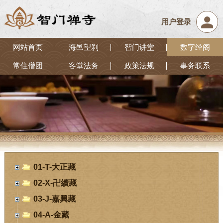
用户登录
网站首页
海邑望刹
智门讲堂
数字经阁
常住僧团
客堂法务
政策法规
事务联系
01-T-大正藏
02-X-卍續藏
03-J-嘉興藏
04-A-金藏