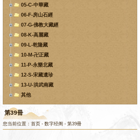
05-C-中華藏
06-F-房山石經
07-G-佛教大藏經
08-K-高麗藏
09-L-乾隆藏
10-M-卍正藏
11-P-永樂北藏
12-S-宋藏遺珍
13-U-洪武南藏
其他
第39冊
您当前位置：
首页
-
数字经阁
-
第39冊