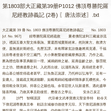
第1803部大正藏第39册P1012 佛頂尊勝陀羅
尼經教跡義記 (2卷) 〖唐法崇述〗.txt
大正藏第 39 冊 No. 1803 佛頂尊勝陀羅尼經教跡義記 No. 1803 [cf. No. 967] 鋟尊勝陀羅尼經疏敘 曩者佛陀波利三藏遠涉流沙。禮謁五臺大聖文殊垂誨。重還西域齎斯經來。然則東方。救濟方便。蓋無過於斯經也。先歷五譯。未有釋家玄詮微趣將焉克通。千福法崇尊者曾遊不空三藏門。大小乘教暨祕密藏靡弗該貫。乃作之疏。厥為體也取事眾典斷目一理。滅禍銷殃之祕。延壽益齡之妙。骸霑呪土之功。體拂遺塵之利。入此而出彼。以淺而為深。真得經意者乎。南山基公憾世得疏者甚罕。訂魚魯正訛謬。乃托梓以弘海宇。近有一妄庸人。漫裁疏文雜諸鄙辭。如截蜀錦紹襤縷碎隋珠參瓦礫然矣。今復得覿全珠完錦。抑基公之賜也哉。余甞惡世人玩新遺舊。遇此盛舉隨喜罔極。乃敘其事且勸後哲。懋復古之學云。 安永己亥正月 沙門 智暉謹譔 代宗睿文武孝寶應元聖皇帝特 勅令天下僧尼誦尊勝真言奉 勅語京城修功德使李元琮。天下僧尼誦佛頂尊勝陀羅尼。限一月日誦令精熟。仍仰每日誦二十一遍。每年至正月一日。遣賀正使具所誦遍數進來。 大曆十一年二月八日內謁者監李憲誠 宣 沙門乘如等言。伏奉今月十七日中書門下勅牒。令天下僧尼并誦尊勝陀羅尼者。自天明詔抃躍無任。乘如聞。大雲普覆三草皆滋。皇澤一施萬物咸潤。伏惟 陛下潤清淨之祕印。叶甘露之妙門。開佛頂用如來之慈。息人災行天帝之事。舉國諷誦嚮合風雪。觸類所聞咸除氛霧。豈保釐於剎土亦澄澹於身心。凡在緇林實荷鴻造。不勝仰戴 聖恩殊常之至。謹詣右銀臺門。奉表陳謝以聞。沙門乘如等誠歡誠喜謹言。 大曆十一年二月二十二日京城釋門眾大安國寺上座內外臨壇大德乘如等狀進 勅批。佛頂真言神力普救。受持嚴潔靈應無方。廣歡誦習。拯濟群品。師等梵園領袖慰愜當深謝知 沙門慧朗等言。伏奉恩勅。令天下僧尼誦持佛頂尊勝真言者。諸佛之心目。蒼生之津梁陛下受佛付囑。申以法化。慧朗跡在緇門。又叨近侍。愚誠之分。實驚實喜。伏惟 陛下謀協聖慈陰贊生利。致仁壽之域已在一言。播無疆之休以靖萬國。山川鬼神亦莫不寧。鳥獸魚鼈?將獲祐。僧有將進之路。俗成同善之風。此則陛下超天下之恩。忝承至道為用。豈愚僧日用而知者哉。生植之澤以云深厚。誨誘之德上答何陛。謹附中使元應金。奉表陳謝以聞。誠歡誠喜謹言。 大曆十一年二月二十三日京大興善寺鎮國文殊內閣院供奉賜紫袈裟沙門慧朗等狀進 勅批。佛頂真言神力廣被。庶資弘益普及含靈。比令誦持有勞表謝也。 佛頂尊勝陀羅尼經教跡義記卷上 上都千福寺沙門法崇進述 蓋聞。妙途凝邃理出於有無。至道希夷像超於視聽。然昏衢積闇資慧炬以開冥。苦海橫流假慈舟而拯溺。是知。三千世界俱霑有漏之津。百億諸天希出無明之境。粵有天子其名善住。三歸果滿十善因圓。怡神勝殿之中。縱寶華園之上。雖朝觀妙樂千齡之積慶未窮。夜聽空聲七日之餘殃已近。既迫將危之命。旋驚向受之軀。爰投喜見之尊。式敘憂聞之懼。遂得桓提降念帝尺主垂矜。俯寶池以求乞希方仰金山之請救我。世尊大悲拯物弘道濟生。俄現笑於丹唇。遽流光於紺頂。滅禍銷殃之祕法妙旨爰創。延齡益壽之奇方吉祥斯闡。故使憍尸獲利一時聞四辨之音。善住蒙恩六日發三希之歎。居寶宮而讚德既賀全軀。樹金地以酬恩更欣摩頂。題稱佛頂尊勝陀羅尼者。蓋當部之都名。則此經之別目也。其為文也雖辭約而理繁。其為用也實功深而利大。何則骸霑呪土天宮之樂果必登。體拂遺塵地獄之苦報斯斷。故使摩尼淨寶擬妙力於華編。閻浮檀金抵神功於葉偈。初稱佛號。先標兩足之雄名。次說頂言。方敘一身之貴相。尊以彌高立稱彰教體之彌高。勝以至妙受名表佛心之至妙。陀羅尼者梵語。此翻名曰總持。包四義之幽宗。括一經之極指。經者常也。亦曰轉也。八十八恒之眾聖同演說之。通稱常。三十三類諸天共流通之。別號轉。因此義故遂曰佛頂尊勝陀羅尼經也。 將釋此經。略以十門分別。 第一釋其教主。第二以處表事。第三顯教被機。第四見身同異。第五出經宗體。第六聽法軌儀。第七見聞得利。第八釋經題目。第九翻譯時節。第十依文判釋。 第一釋其教主者。依大智度論云。有五種。第一佛說。第二聖弟子說。第三諸天說。第四神仙說。第五變化說。今此經中但有其四無神仙說。為佛印可總名為經也。此即第一釋其教主竟。 第二以處表事者。有其三種。第一以國表事。第二以林表事。第三以園表事。且第一以國表事者。即是室羅筏國也。漢云名聞城也。即是中天竺國勝軍王所治之城。用表如來永超三界長出二乘悲潤四生身圓萬德。故居遠聞城也。第二以林表事者。即是誓多林。漢云最勝林。此即是戰勝太子所施之林。用表如來七覺法林慈蔭一切也。第三以園表事者。即是給孤獨園也。此是須達長者所施之園。表如來有無量法齎給施一切貧乏眾生也。此則是第二以處表事竟。 第三顯教被機者。然教門是一所學有三。故智度論云。兔馬象三獸渡河。淺深有異。如法華經云三子同出一門所樂各別。佛言。我若以小乘法教化諸眾生。我即墮慳貪。又維摩經曰。佛以一音演說法。眾生隨類各得解。上中下智各觀別故。下智觀故聲聞菩提。中智觀故緣覺菩提。上智觀故諸佛菩提。此則第三顯教被機竟。 第四見身同異者。如大梵王見佛身長千尺。又如應持菩薩見佛身長丈六。即便量佛頂上。過無數世界至華上佛剎。還見如來身長丈六。如報恩經云。外道見佛如孩子想。如聲聞人但見丈六身。菩薩見無邊身。諸佛見法性身。所以華嚴經曰。譬如淨滿月水水悉能現。影像雖無量本質未差別。諸佛法如是。隨感現眾像。化相雖無量法體無差別。此則第四見身同異竟。 第五出經宗體者。外道小乘各各不同。如涅槃經以佛性為宗。大般若經以空慧為宗。維摩經以不思議為宗。大集經以陀羅尼為宗。今者此經亦以陀羅尼為宗。以一切法而為經體。所以華嚴經(附錄四右引舊華嚴是同)云。一切世間諸佛境。皆悉能令轉法輪。於法自在無縛是謂如來真實智。又契經說。教體有其兩種。一者以文為教體。二者以義為教體。此總攝一切。今者以一切法為教體。此即第五出經宗體竟。 第六聽法儀軌者。依大集經云。說法者作三種想。第一作醫王想。第二作救病想。第三作拔苦想。聽法者亦作三種想。第一作甘露想。第二作醍醐想。第三作除病想。又智度論云。聽法者一心端視如渴思漿。如飢思食聞法歡喜。又智度論云。聽法有其三種。一者恭敬供養。二者受持讀誦。三者繫念思惟。第一恭敬供養者。是身業善能生聞慧。得三種福。一者長命人相具足。二者大富饒財寶。三者蓮華化生。第二受持讀誦者。是口業善能生思慧。得四種福。一者所言人信。二者所言人順。三者眷屬團圓。四者不被誹謗。第三繫念思惟者。是意業善能生修慧。得三種福。一者衣食自然。二者得大端正。三者得大智慧。此則是第六聽法儀軌竟。 第七見聞得利者。有其兩種。一者見聞得利。二者不見不聞不得利。一者見聞得利者。涅槃經曰若有善男子善女人。一聞大乘經。億百千劫不墮三塗八難。又涅槃經云。於一恒河沙諸佛前種善根。得暫聞大乘經。於二恒河沙諸佛前種善根。得聞大乘經。不生誹謗。於三恒河沙諸佛前種善根。能歡喜禮拜。於四恒河沙諸佛前種善根。能書寫流通。於五恒河沙諸佛前種善根。能受持讀誦。明知大乘經甚難得云云。又此經下文。若有須臾得聞此陀羅尼。千劫已來積造惡業聞悉消滅。更不復受惡道之身。當生諸佛淨土。又涅槃經曰。假使有人開王庫藏一日布施。所得功德無量無邊。不如有人一口稱佛功德。何況得聞大乘經典。又提謂經曰。不論聽法但入寺即得五種功德。一者端正為見三寶心生歡喜故。二者好聲為念佛故。三者生天不餘惡業故。四者尊貴為禮一切三寶故。五者得證涅槃為有餘福故。第二不見不聞不得利者有其七種。一者造惡眾生。二者受樂眾生。三者地獄眾生。四者餓鬼眾生。五者畜生眾生。六者病患眾生。七者遠行眾生。第一造惡眾生者貪造十惡五逆。不得聞經云云。第二受樂眾生者如人間富貴者。衣以羅綺。食以酒肉。若於上界諸天著三銖衣。五欲樂貪受快樂。不得聞經云云。第三地獄眾生者為八地獄四增十六隔等皆有刀山。滿目劍樹。侵身猛火。上燒刀輪下切貪受苦。故不得聞經云云。第四餓鬼。第五畜生。第六病患。第七遠行。此之四種以義意釋之云云。 第八釋經題目有其三種。一名佛頂尊勝陀羅尼。二名延壽。三名善吉祥。言佛者三覺之號故名為佛。頂者一身之勝立以名頂。尊者三世如來所共尊故。勝者二乘所不及故。陀羅尼者翻云總持。總持之義有其四種。具如上說。故言佛頂尊勝陀羅尼經。 第九翻譯時節者。西南國名罽賓。有婆羅門名佛陀波利。生居末法不覩聖容。遍覽圖書披撿經論。聞大士文殊師利在五臺山。為諸菩薩說華嚴經。遂即錫杖隨身。衣鉢隨體。發自天竺來詣震旦。至儀鳳元年到五臺山下。有黑雲靉靉白霧莽莽。來路莫知。去道誰辨。遂即誠心頂禮五體歸依。須臾之間雲開霧散。煥然除蕩無有烟雲。次復前行數十餘里。乃見地聳高山。天連翠嶺。崇神勵志徐步緩登。過五里已來忽見瑞雲如蓋。乃益悲泣流淚。合掌歎曰。人是凡人。聖是大聖。自非冥加何以得見。未舉首頃。忽見一老人。素服皓首。儀宇肅然。具婆羅門音。謂佛陀波利曰。大德遠來甚大辛苦。波利曰。故來禮謁文殊豈辭辛苦。老人曰。此土眾生造罪者多。修福者少。死入地獄者無量無邊。生諸淨土者萬中無一。其尊勝陀羅尼者。甚救此土眾生。不審大德將經來以否。佛陀波利曰。但是經論一不將來。但為禮拜文殊故來至此。老人曰。大德可却還西國取此經來。廣利群品開天堂門濟地獄苦。後會相見必示文殊。縱今得見未必能識。言訖忽然不見。時佛陀波利如喪所親悲泣懊惱。於是杖策西乘。屢移寒暑周遊九萬里。來去十餘年。永淳二歲還至大唐。所將梵本奉進宮闕。並具老人事由委悉同時俱奉。是月蒙垂屢問優賓特殊。爰勅右司賜絹三十匹。時中天竺國譯經三藏地婆訶羅唐云日照。宣風五印流化九州。勅令請此法師並追典客令杜行顗等於內翻譯。翰簡斯畢奉獻于聖。曾所未聞倍常珍敬。每日先披數遍。後履萬機。祕之內宮無令外有。波利竊惟云。應感此神人備說尊勝功能此土含生蒙潤。豈復九重有賴。萬姓無憑。比者委命捐生不辭勞苦。冀望天人福利幽顯有安。於是表叫紫微庶流玄澤載布經本傅示未聞。皇上愍此懇誠允其前志。勅令未傳者附已譯者留。既遂本懷悲欣交集。頂戴跪受百倍恒心。然貝葉天文未訣句義。若無重譯豈訓將來。沙門順貞西明寺僧也。妙閑梵語。彌解經文。乃與大德測法師並罽賓三藏。於西明寺再更翻出。即日照三藏所譯於先。波利法師所翻於後。雖文質少異而義理不殊。尋其兩本是永淳二年之翻也。波利還齎梵本入五臺山。自爾迄今音塵無嗣。是知大權方便文殊引接。千歲一遇其此之謂歟。羅什古譯還有一本。 第十依文判釋。 如是者。 述曰。此經一部分為三分。先明三分。後明二序。言三分者。一教起因緣分。二聖教所說分。三依教奉行分。從經如是我聞下至具如上說是教起因緣分。從爾時如來下至俱來見我是聖教所說分。從爾時天帝下至信受奉行是依教奉行分。夫聖人說法必有所敘。所化俗流須驚耳。率爾而說。不起敬情。故經先標教起因緣分。既淨心信仰即開宗受法。次明聖教所說分群生不寂大悲無限。是以傳訓故言依教奉行分。就前第一教起因緣分中復分為二。一者證信序。二者發起序。從如是我聞已下至與大菩薩僧萬二千人俱是證信序。從爾時三十三天已下至具如上說是發起序。先明證信序。後明發起序。言證信序者有六句經文。一信。二聞。三時。四主。五處。六眾也。六義若圓即能證信。六義不足不能證成。爰以天親論偈云。前三明弟子。後三證師說。一切修多羅法門皆如是。就信成就之中復分為三者。一明有之所由。二明顯六成就。三正解其信。第一明有之所由者。周穆王五十二年壬申之歲二月十五日平旦。忽然黑風暴起日無精光。發屋折樹大地震動。過齊已後天下大暗。從西方有白光十二道左右通徹。穆王問大史扈多曰。此是何祥也。扈多對曰。西方有大聖人將欲滅度故現此相。當此之時有是如來世尊欲入涅槃之日。阿難見佛欲入涅槃。其心憂惱悲涕流淚。如喪父母時。長老無滅語阿難曰。豈同凡夫有其憂惱也。當問如來四種大事。此即第一有之所由。第二顯六成就者。有其三種。一為斷疑。二為生信。三為止謗。第一斷疑者。大智度論云。如來世尊於二月十五日娑羅雙樹間而入涅槃。爾時諸天恐將法滅。往迦葉所。頂禮摩訶迦葉。是以而說偈言。耆年慾恚慢已除。其形譬如紫金柱。上下端嚴妙無比。目明清淨如蓮華。爾時諸天說偈讚已白迦葉言。大德法船將沒。法城將頹。法海將竭。法幢將倒。法燈將滅。爾時大迦葉報諸天言。世間無常不久盲冥。默然受請。爾時天等禮迦葉已。各各還天宮。爾時大迦葉即自思惟。我當能報佛恩。故為一切天人結集法藏。即便身昇虛空住須彌山頂。擊鐘楗鎚而說偈言。佛諸弟子若念於佛。當報佛恩。莫入涅槃。當傳此楗鎚聲及迦葉語一時普遍三千世界。是佛弟子能悉聞我語。得阿羅漢者一時來集大迦葉所。爾時大迦葉告大眾言。佛所將滅法今將欲滅可共結集。結集已訖隨涅槃。時大迦葉至王舍城。選得千人。唯除阿難未得羅漢。餘者九百九十九人皆是羅漢。問何為只取千人不多不少。答頻婆娑羅王者阿闍世王之父也。發願每日供養千僧。乃至其子阿闍世王亦準父法。時大迦葉至王舍城已。告阿闍世王言。我今欲結集法藏。王可辦供。是時迦葉與一千人俱往耆闍崛山。夏三月安居初十五日說戒訖時。大迦葉即便入定觀眾中誰有煩惱應逐出者。唯有阿難。餘者是羅漢。時大迦葉以手牽阿難。出眾而語之曰。此是清淨之眾結集三藏。汝結未盡不應住此。爾時阿難慚恥而自念云。我仕世尊二十五年。不會如是生苦惱。實是大慈含忍白迦葉言。我為供養故故留殘結。迦葉曰。汝更有六種應懺突吉羅懺悔。一者請度女人出家。滅我正法五百年。二者不請佛住。三者不與佛水。四者疊欝多羅僧臥。五者蹈佛僧伽梨衣。六者以佛陰藏視於女人。有此六罪。汝應懺悔。阿難答曰。我聞過去未來世佛皆有四種所以。請放女人出家。第二不請佛住世者。為魔蔽我心故。第三不與佛水者。為上流處有五百乘車過其水混濁。不堪與佛水。第四者疊欝多羅僧臥者。為患身痛故。第五疊佛僧伽梨衣以足蹈上者。為風吹錯入足下。第六以佛陰藏視女人者。令女人生厭也。阿難即於眾中脫革履。偏袒右肩長跪合掌。作突吉羅罪懺悔。懺悔已訖。大迦葉即於僧中以手牽阿難出而告之曰。汝若殘結未盡勿復來也。即便閉門將諸羅漢共相謂言。誰能結集毘尼法藏。時阿泥樓豆言。舍利弗弟子憍梵婆提者善解毘尼。今在天上尸利沙園說毘尼。爾時大迦葉差羅漢往忉利天。為僧使故如雁迅飛往到天上憍梵婆提所。頭面禮足。問訊起居。白言。大德。南閻浮提今有僧事。可疾速往。憍梵婆提曰。僧不鬪諍耶。佛日滅度耶。破和合僧耶。比丘答曰。佛已滅度。憍梵婆提云。佛滅太疾。世間眼滅。又問。我和尚舍利弗在不。答曰。已入涅槃。又問。摩訶目連在不。答曰亦入涅槃。爾時憍梵婆提報比丘言。我今既失離欲大師。和尚復滅。更往何為。我今不能重下閻浮提。可於此處入般涅槃。作是語已。即便入定。踊上處虛空現十八變。現神變已。自心化出。以火燒身。火中出水。水分四道流下。至大迦葉結集三藏之處。水中有聲說偈而言。憍梵婆提頭面禮諸眾第一大德僧。聞佛滅度我隨去。如大象去象子隨去。爾時下座比丘還閻浮提耆闍崛山中結集法藏之處明阿難果。爾時阿難即於當證得羅漢即敲堂門。大迦葉問曰。敲門者是誰。阿難答曰。我是阿難。迦葉問曰。汝何為來。阿難復答曰。我已證羅漢。迦葉報曰。汝既證羅漢隨意入來。阿難既入。迦葉令阿難昇高座。昇座已後。如來修三十二相八十種好。爾時阿難一心合掌向佛入涅槃處而說偈言。佛初說法時爾時我不見。展轉聞佛在波羅奈。佛為五比丘初開甘露門。說四真諦法苦集滅道。阿若憍陳如得見道。及八萬諸天聞是得見道。爾時阿難說此偈已。時千羅漢皆言。無常力大。我等眼見佛。同聲說偈。我見佛身相。猶如紫金山。妙相眾德滅。唯有名獨存。是故當方便。來出於三界。勤集諸善根。涅槃最為樂。是千羅漢說此偈已。遂復本座。時大迦葉對優婆離先集五部律藏。次對阿難集素怛覽藏阿毘達磨二藏。信如來初轉法輪乃至般涅槃集四阿含。一增一阿含。二長阿含。三中阿含。四相應阿含。總名修多羅藏。爾時大迦葉結集法藏已訖。方耆闍崛山中告諸弟子曰。今日晡時是吾入涅槃之時。諸弟子一時下山告王舍城一切貴人曰。摩訶迦葉今日晡時入涅槃。爾時一切人民各懷愁惱。一時至大迦葉所。迦葉為說種種法要。即便著佛所屬僧迦梨衣。執持衣鉢。手提錫杖。如金翅鳥踴身空中現十八變。現神變已便願言。願我此身得見彌勒。發願已訖直入耆闍崛山中。如入軟泥。入已還合。住待彌勒。至人壽八萬歲身長八十尺有彌勒佛出世。長一百六十尺。面廣二十四尺。圓光十里。三會度人說法人民懈怠。爾時彌勒佛即以足指案耆闍崛山。即為開山。開已訖時。大迦葉著僧伽梨衣出禮拜彌勒。上昇虛空現十八變。現神變已而入涅槃。當爾之時度無數眾。此即第一斷疑。第二生信者。如大地能生草木。信如父母能資養男女。若佛寶則資長法身。此則第二生信。如外道經書則無如是六義。所以被誹謗。第三正解其信。言如是者。真俗齊通。理事雙舉。師資并稱。凡聖同歸。十地纔可闕望。三乘莫知其本。又注法華云。如是者感應之瑞。所以大寶經云。如來凡常說法先現三種大吉祥瑞。一為梵音。二為妙香。三為光明。現此三種變成寶臺。遍至十方。普動世界。眾生見者身毛皆竪。發勝心品。能令眾生煩惱崩落。如毘濕藥置毒藥中。令彼毒藥變成甘露。如是吉祥妙藥置八萬四千塵勞中變成真如甘露。所以如是吉祥瑞。略有十喻說如是。一者積薪諭。二者師子筋諭。三者轉輪王諭。四者寶精諭。五者檀香諭。六者賓伽羅諭。七者耆婆鼓諭。八者師子乳諭。九者功德瓶諭。十者水精珠諭。第一積薪燒盡。二師子筋作琴弦。三以輪降伏。四寶精諭光明。五檀香諭者。攝伊蘭林方四十里。六者賓伽羅諭者。優婆塞戒經曰。迦陵國中有七寶藏。名曰賓伽羅。具足七寶。眾生取之無盡。信亦如是。能生一切諸佛法寶也。七者耆婆鼓諭者。如明了論云。耆婆鼓。但有一切眾生入軍陣中遇諸毒箭。以枚擊鼓。所有毒箭一時皆出無諸苦痛。信亦如是。信心一發。能令三毒之箭一時即出。八者師子乳諭者。華嚴經曰。如師子乳投諸乳中悉化為水。信亦如是。能化一切煩惱。變為法水法湛菩提。九功德瓶諭者。智度論云。有婆羅門。於十二年中事功德天以求如意。十二年滿功德天現授與一瓶云。汝所須者從此瓶索即得如意。信亦如是。能生一切諸善功德。十水精諭者。唯識論云。有諸濁水以置此珠威力得水即清淨。信亦如是。能令不信混濁悉得清淨也。又真諦三藏云。如是者。離諸謗故名為如是。謗有五種。一增益謗。二損減謗。三相違謗。四愚癡謗。五戲論謗。言此經因果決定實有是增益謗。言此經因果實無是損減謗。言此經因果亦有亦無相違謗。言此經因果非有非無愚癡謗。言此經因果非非有非非無戲論謗。言離五謗故名如是。又佛地論云。如是者。依四義釋。第一譬諭釋。第二教誨釋。第三問答釋。第四許可釋。第一譬諭釋者。汝今福貴如毘沙門。第二教誨釋者。汝當如是讀誦如是修行。第三問答釋者。如是我聞如是宣說。第四許可釋者。我當為汝如是宣說。梁武帝云。如斯之言是佛所說故言如是。又靜泰法師云。如即指法。是即定辭。如法所說一切皆是故言如是。又肇法師解云。信即所言之理順。順即師資之道成。故在經初建言如是。今解如者如三世諸佛之言。是者即三世諸佛之所說。故言如是。又梁朝攝論。信有三種。一信實有。二信有可得。三信有無窮功德。譬如木中定有火性鑽之火得。得有種種功用。佛性亦爾。今者略為十釋。一入聖位之初因。出凡籠之漸果。二食法味之嘉首。荷法寶於兩肩。三獲七財之原首。得王力之初心。四三乘所依止。萬行因此而修。五湛心水之清珠。朗意性之課濁。六出淤泥之中。七超生死之險路。八沈苦海之舟船。九採法寶之手足。十遊曠野之甲伏。所以唯識論善十一中有其三段。一有之所由。二解六中信。三斷疑生信止謗。以淨信為體。如水精珠能清濁水也。上來雖有三種不同。總明第一信成就竟。 我聞者。 述曰。第二聞成就也。亦作三門分別。一釋阿難名。二釋阿難因。三正釋其聞字。第一阿難釋名者。是梵語。漢云歡喜。故五分律曰。師子頰王有其四子皆作國王。一名淨飯。二名白飯。二名斛飯。四名甘露飯。且淨飯王有其二子。一名悉達多。二名難陀。白飯王亦有二子。一名拔提。二名提沙。斛飯王亦有二子。一名提婆達多。二名阿難陀。甘露飯王亦有二子。一名摩訶男。二名阿泥盧豆。其淨梵王大子悉達多者。年十九捨輪王位。於二月八日夜半子時踰城出家。一志安禪合掌定心而坐。苦行六年。日食麻麥。皮骨相連。王聞如是。悲泣歎曰。我子捨輪王位。空無所得。菩薩於後食香乳訖。入尼連禪河。洗其質已。往金剛座。自發誓言。不破結跏成等正覺。發是語已天地震動。魔宮不安。時天魔波旬既見菩薩將欲成道。將八十億魔女及鬼種種相惱。滿六十由旬來怖菩薩。爾時菩薩入慈定三昧。令魔刀箭化作蓮華。魔知不如。即往淨飯王宮而惱其父王。於虛空中而告之曰。汝子昨夜命終已訖。王聞驚怖不覺墮床。良久乃蘇。悲泣流淚而說偈言。阿夷陀言虛。瑞應亦無驗。先得吉利名。一切無所獲。爾時淨飯王說此語已。菩提樹神見佛成道。將天曼陀羅華往淨飯王宮。於虛空中而說偈言。汝子已成道。魔眾已退散。光明如日月。普照十方國。時王疑曰。前言我子已死今道成佛。所言何耶。樹神答曰。前是魔王故來相惱。我是菩提樹神。今來相慶。王時喜曰。我子捨輪王成法輪王。彼此無失。淨飯王正歡喜之時。斛飯王來報淨飯王曰。貴弟夫人已誕一男。王聞歡喜。眾慶皆來。可因此樂而名為歡喜。又如頌曰。面如淨滿月。眼若青蓮華。佛法大海水。流入阿難心。此即第一釋阿難名竟。第二釋阿難因。如法華經云。我與阿難於空王佛所同時發心。我常行精進。阿難常樂多聞。又釋迦牟尼佛昔迦葉佛時為沙彌。時師主每日令誦千言。復令常乞二人食。恐誦經不得。在路啼哭。爾時有一長者。問沙彌曰。汝何為憂惱。沙彌報曰。我和尚令我誦千言。復令我常乞二人食。我恐誦經不得。所以憂惱。長者報曰。汝可安心誦經。自今已後。常來向弟子家取二人食。師若成佛願為法藏弟子。昔日誦經沙彌者即釋迦牟尼佛。是施食長者即阿難。是此則第二釋阿難因竟。第三正釋其文。佛地論云。我為諸蘊世俗假名。聞為耳根發識聽受所說。廢別就總。故說我聞。問曰。佛讚無我。何為傳法。菩薩稱曰我聞。答曰。此佛說法常依二諦。一者俗諦。一者真諦。言我聞者。俗諦說耳。佛言諸根說於我或說於無我。諸法實相中無我無非我。又朗法師解根不能聞耳識不能知合不能聞此則不聞也。親承音旨簡異說傳。故曰我聞。問曰。如來五十年說法。阿難仕佛適經二十五年。前二十五年阿難總不聞。何故一代之教皆曰我聞。答曰。依報恩經云。為阿難重說十二部經。是故一代之教皆曰我聞。問曰。阿難何為能持十二部經。答曰。阿難得金華三昧。能持十二部經。又涅槃經云。阿難具足八法。能持十二部經。一者信根堅固。二者其心質直。三者身無苦痛。四者常懃精進。五者具足念心。六者心無憍慢。七者成就聞慧。八者從聞生智慧具足八法。能持十二部經。面如滿月。士女奔馳。目類青蓮華。貴賤咸仰。佛光夜照。聞奏慶喜之言。天蘂朝開。晨歸舞蹈之樂。如來演法常有瓶受之能。大聖弘經乃有金言之美。一聞俱領。八法齊修。四生所以重聞十方於茲再唱。親承音旨簡異傍傳故曰我聞。上來雖有三種不同。總明第二聞成就竟。 一時者。 述曰。第三時成就也。亦作三門分別。第一釋假名時。第二釋不思議時。第三正釋其時。第一假名時者。如陶家輪勢一極時。又如俱舍論云。時中極少一剎那時。凡人一念有九十剎那。一剎那時有九百生滅。一百二十剎那名一怛剎那。六十怛剎那為一臘縛。三十臘縛為一牟呼栗多。三十牟呼栗多為一日一夜。此則第一釋假名時竟。第二釋不思議時者。諸佛境界不思議時。於一剎那攝一劫。一時普應竟無差別。故名一時。又維摩經說。或有眾生樂久住世。菩薩即演七日以為一劫。或有眾生不樂久住。菩薩即促一劫以為七日。又如大通智勝如來說法華經。時會聽者六十小劫不起於座為如食頃。此則第二釋不思議時竟。第三正解其時者。法王啟運之日。大眾嘉會之時。故云一時。佛地論云。說一部經之時。非為剎那相續。乃至究竟總名一時。又真諦三藏解云。輪王出世七寶一時。法王出世法寶一時。令機教符會無差異時。故言一時。良謂小品立彼有斯大乘元無來無往。當常現常之代妄見空華。不滅實滅之初劫石於茲假稱。所以六十小劫攝在一時。明知妄立之言託境方稱。時義所為說聽無二。故言一時。又三藏解云。具足十義故名一時。一佛出世時。二說正法時。三聽正法時。四持正法時。五思正法時。五修正法時。七下善種時。八成熟善種時。九解脫善種時。十心平等時。且一佛出世時者。如輪王出世時七寶一時可得。法王出世時法寶一時可聞。輪王出世未見者令聞。二說正法時者。佛說正法。一切狂聾皆得醒悟