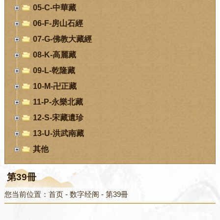
05-C-中華藏
06-F-房山石經
07-G-佛教大藏經
08-K-高麗藏
09-L-乾隆藏
10-M-卍正藏
11-P-永樂北藏
12-S-宋藏遺珍
13-U-洪武南藏
其他
第39冊
您当前位置：
首页
-
数字经阁
-
第39冊