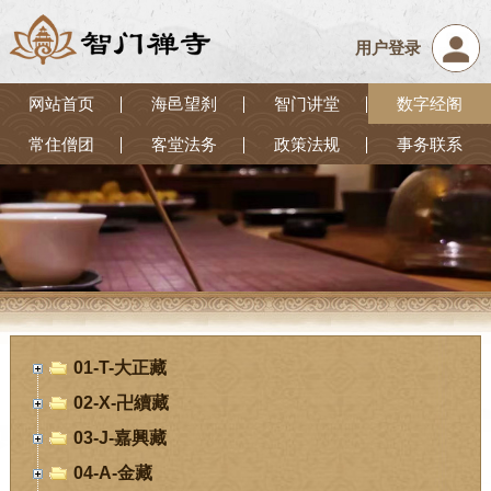
用户登录
网站首页
海邑望刹
智门讲堂
数字经阁
常住僧团
客堂法务
政策法规
事务联系
01-T-大正藏
02-X-卍續藏
03-J-嘉興藏
04-A-金藏