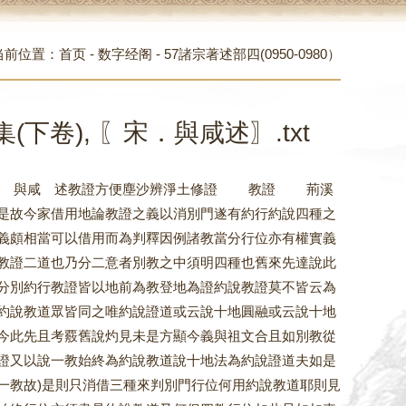
当前位置：
首页
-
数字经阁
-
57諸宗著述部四(0950-0980）
(下卷), 〖宋．與咸述〗.txt
 東掖白蓮 與咸 述教證方便塵沙辨淨土修證 教證 荊溪
是故今家借用地論教證之義以消別門遂有約行約說四種之
義頗相當可以借用而為判釋因例諸教當分行位亦有權實義
教證二道也乃分二意者別教之中須明四種也舊來先達說此
分別約行教證皆以地前為教登地為證約說教證莫不皆云為
約說教道眾皆同之唯約說證道或云說十地圓融或云說十地
今此先且考覈舊說灼見未是方顯今義與祖文合且如別教從
證又以說一教始終為約說教道說十地法為約說證道夫如是
說一教故)是則只消借三種來判別門行位何用約說教道耶則見