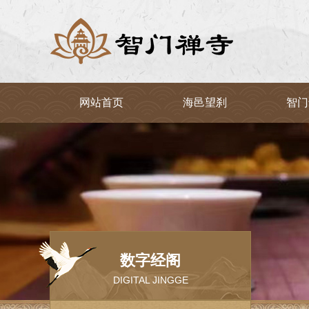
网站首页
海邑望刹
智门
数字经阁
DIGITAL JINGGE