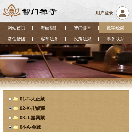
用户登录
网站首页
海邑望刹
智门讲堂
数字经阁
常住僧团
客堂法务
政策法规
事务联系
01-T-大正藏
02-X-卍續藏
03-J-嘉興藏
04-A-金藏