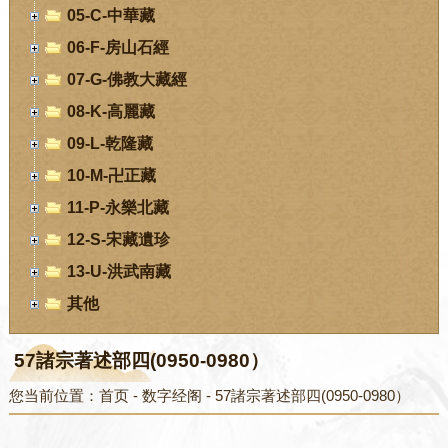
05-C-中華藏
06-F-房山石經
07-G-佛教大藏經
08-K-高麗藏
09-L-乾隆藏
10-M-卍正藏
11-P-永樂北藏
12-S-宋藏遺珍
13-U-洪武南藏
其他
57諸宗著述部四(0950-0980）
您当前位置：
首页
-
数字经阁
-
57諸宗著述部四(0950-0980）