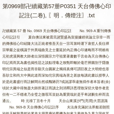
第0969部卍續藏第57册P0351 天台傳佛心印
記注(二卷), 〖明．傳燈注〗.txt
卍續藏第 57 冊 No. 0969 天台傳佛心印記註 No. 969-A 重刊傳佛心印記註引 爰自佛法東被震旦諸賢盛為宣揚據經依論立宗非一而的傳佛祖心印紹隆大法正統者惟吾天台一宗耳第時運下衰哲人長往禪宗華嚴之徒橫議于外異端曲見之士蔓延於內正傳心印遂晦而不明賴有元初虎溪興教大師者出深悟圓宗力守祖業著書數千言命為天台傳佛心印記焉而其為書也揭性惡之談點理毒之致甄即離於毫芒辨圓別于隱微明佗宗異端之似是而非顯天台圓家之獨得真傳可謂巨夜之大明燈也甞吾玅立和尚大中興此道而深知佗宗異端為害之甚故每講此書以授學人於是此書盛行而註解間出然或醜陋芿?或訛謬乖違無得作者本旨者(余)頃於大藏中得無盡大師所著註而讀之則消釋詳悉理致深切大發作者意但有一二不穩者乃全璧之微瑕耳豈妨為重寶哉於是乎卑諸劂生梓而流通云。 時 元祿丁丑冬十月 天台山東溪沙門(亮潤)大雲謹識 No. 969-B 天台傳佛心印記註序 夫法身充滿於法界般若朗照於性天解脫蕭然於累表大用普應於羣機為如來之果德為九界之因依其所由來舊矣真諦者泯一切法俗諦者立一切法中諦者統一切法為天然之性德為法界之真歸其所由來亦舊矣見思阻乎空寂塵沙障乎化道無明翳乎法性為三身之覆障為三德之紏纏其所由來亦舊矣空觀者破見思惑假觀者破塵沙惑中觀者破無明惑斷煩惱生死之聖藥成菩提涅槃之真因其所由來亦舊矣煩惱生死斷則解脫大用成解脫大用成則般若智照朗般若智照朗則法身性德顯其所由來亦舊矣是則三觀者為傳佛心印之真宗祖祖相承之大法凡有志於佛道者是不可不明又不可不修也第觀由達境而修境由開解而發境有生焉佛焉善焉惡焉修焉性焉離焉即焉苟不原乎性具則即義何由可明是故作傳佛心印者廣引佛祖誠言以明性具宗旨庶令從事斯道者了眾生修惡之地本全性以起修雖昏盲倒惑之鄉亦全修而在性是則生佛因果悉由悟迷悟迷無因本乎心性迷之則道修曠劫猶曝腮於龍門悟之則稗販屠沽亦高超於上乘然而見道雖齊於諸佛結習猶紆於下凡所當全性以起修玅達全修而在性全性以起修則修無別修全修而在性則性無別性此則終日在性念念達性以成修終日起修心心了修而在性不妨建立水月道場廣作空花佛事修行如幻三昧回向鏡像如來具菩薩之威儀成比丘之細行立文殊之智種圓普賢之行門能具乎此則學道事畢此傳佛心印記之所以作也或有厲聲動色而言曰吾宗教外別傳不立文字者也夥言修性亦奚以為余始聞之則唯唯而退末則屏氣徐進曰余聞初祖曰吾有楞伽四卷可以印心五六葉又尚般若當時為君已聊通一線請事斯語無為侈言而空腹高心也又曰吾宗直指人心見性成佛者也夥言進修亦奚以為余亦退步屏氣徐而謂曰何名直指何名人心何名見性何名成佛又君所成佛性乎相乎若見性佛則未有莊嚴古人修慧不修福尚云羅漢應供薄矧俱未修無為侈言而空腹高心也君於日用見色聞聲果能不緣塵以起分別或塵勞暫息而未永斷煩惱則見思猶阻乎空寂而空觀宜修無為侈言而空腹高心也君於化道能知病識藥應病與藥合得服行先以神通駭動後以智辨宣揚乎苟未能此則塵沙障乎化導而假觀宜修無為侈言而空腹高心也君於法性能空有雙遮中道亦忘契祕藏而高踞寂場證報應而三身圓現乎苟未能此則無明翳乎法性而中觀宜修無為侈言而空腹高心也或者聞之理窮語息合十槃談唯唯而退因錄其言而併為之序。 大明天啟七年歲次丁卯僧自恣後二日傳持天台教觀比丘傳燈述於楞嚴壇之不瞬堂 No. 969-C 源流圖敘 夫學佛法者稟智者大師而曰天台教以自別乎賢首慈恩諸家也其為教也有教焉有觀焉教則以五時八教為經五章七釋為緯觀則以二十五法為方便以十章為正修乃至色心不二之談修性互用之旨以例諸家如眾流之望巨海爝火之隣日月靡可同日而語矣然則始於智者大師乎曰非然也葢大師得之南嶽南嶽得之北齊北齊得之龍樹而龍樹得之釋迦或當機印可或懸契心宗此則台教之源也故龍樹而下皆稱祖焉然則章安而下曷為稱祖曰敘得統也敘功德也大師說法惟總靈辨而不由筆授時惟章安夙擅多聞復由玅悟集為論疏以啟後人說者謂其總持之功同符慶喜四傳而至荊溪教網稍夷金錍義例闢邪輔正說者謂其弘贊之勛比隆章安唐末喪亂吾宗典籍流散海東螺溪寶雲之際遺文復還雖講演稍聞而曲見尚熾我四明尊者抉迷雲以輝性日挽頹波而清教海是以立陰觀妄別理隨緣究竟蛣?理毒性惡十不二門之指要十種三法之觀心三雙之論佛身即具之論經體判權判實說性說修凡章安荊溪未暇結顯諸深法門莫不表而出之無遺憾矣說者謂九世二百年間備眾體而集大成闢異端而隆正統者惟法智一師信然哉自龍樹迄法智是為十七祖法智下傳者最夥而廣智神照南屏亢為三宗其學徒紛紛鼎盛矣宋景定間南湖磐公作佛祖統紀有世系表載傳授源流頗具而法智十數世以後竟泯泯無傳焉嗟乎常住教典滿閻浮提方袍之徒多於竹葦而天台教脈竟無有起而續之者遂使時教不行觀道不明此何異佛法已滅可慨已然則今之君子能不惑不沮奮然稟天台之學若揭日月而行者乎以今觀我玅峰法師之為是役也即謂之繼法智而興夫誰曰不可語云在則人亡則書即北齊之繼龍樹亦有然矣然艸菴以失緒被斥奈何是不然艸菴如周室尚在而吳楚僭王今則匹夫而有天下誰得而議之有志者勉之矣於是磐公世系圖而授之梓人名曰天台教源流圖噫後之興起斯文者益思所以衍其流毋令泯泯無傳而絕佛慧命也哉。 賜進士第翰林院編修宗天台教觀 菩薩戒弟子擕本馮夢禛薰沐拜撰 No. 969 傳佛心印記註卷上 幽溪沙門 傳燈 註 楞嚴比丘 靈耀 較 △初題目。 天台傳佛心印記 此之記題乃用三別以揀三通謂通記別記通印別印通傳別傳也通別記者如四明光明拾遺等栢庭仁王神寶等皆稱為記故通光明拾遺非仁王神寶等故別今以心印之別冠於此通之上乃顯此記別從心印以受稱也通別印者如小乘無常無我寂滅大乘一實相皆稱為印故通大乘一印非小乘三印等故別今以佛心之別冠於此通之上乃顯此印從一心實相為印受稱也通別傳者如達摩賢首等故別今以天台之別冠於此通之上乃顯此傳別從天台而受稱焉故云天台傳佛心印記天台佛心之旨其義云何佛雖無心而無不心乃以三智為心也須知今家言佛心者非敻指真心為佛心乃指現前介爾一念妄心當體即是佛心以一念具足百界千如即空假中故又復應知今家云直指妄心是佛心者乃對乎佛界之真通說九界為妄別而言之應云直指地獄心是佛心乃至天心是佛心聲聞心是佛心乃至菩薩心是佛心又復此順題中云佛心故從對待顯玅云一切心是佛心若絕待顯玅應云直指地獄心是地獄心乃至天心是天心聲聞心是聲聞心乃至菩薩心是菩薩心又復此亦順題中云心印故捨別從總云一切心是一切心若從別者應云直指地獄色是佛色地獄色是地獄色乃至菩薩色是佛色菩薩色是菩薩色受想行識根塵識三莫不如是葢修惡即是性惡性惡融通無法不趣任運攝得佛界性善故也若爾題中何得偏稱心印以玅玄云佛法太高眾生太廣初心為難心佛及眾生是三無差別觀心則易今順玅玄去難就易故以心印為題以三無差別故任運攝得佛及眾生色心依正等佛以此心印定一切諸法相相皆實煩惱即菩提生死即涅槃傳之於迦葉迦葉一十三傳至於龍樹龍樹一十七傳至於四明法智此天台傳佛心印之迹也具如記中所出或曰天台賢首立宗雖別佛之心印義乃攸同若其異者則不得云佛之心印果一無二良由傳者所得不同故法華聲聞未蒙開顯之先孰不自謂與菩薩同入法性豈聲聞所入同菩薩所入葢從自計未入謂入爾如他宗敻以真心為佛心今家則直以妄心為佛心此其所以不同也既一不同則彼反加謬斥疑悞後學而是彼非此又豈容莫不辨哉故知今之所記為樹圓宗匪關人我永嘉云圓頓教弗人情有疑不決直須爭此天台傳佛心印記之所以作也。 △二述人。 虎溪沙門懷則述。 述者記其所聞述天台受授之道謙而不敢稱作也師得法於雲夢允師為南屏八代之的裔四明九世之玄孫甞撰淨土境觀及此記最為精確竝入大藏其氏族等未詳更俟檢討。 △三正文三初明傳佛心印之本二初明諦觀性體二初直標性具以明理本二初略援祖誥以立心印之體。 只一具字彌顯今宗以性具善他師亦知具惡緣了他皆莫測。 此之六句共二十四字語本出四明尊者觀音玄義記中玄義乃天台大師釋法華經普門品題未入經文先立五重玄義以釋品題用十義以通其意十義者一人法二慈悲三福慧四真應五藥珠六冥顯七權實八本迹九緣了十智斷至第九簡緣了中大師設問云緣了既有性德善亦有性德惡否自答云具此一具字乃吾大師掀翻如來藏海湧出摩尼寶珠得之者不惟喜雨寶穰穰亦以見體圓瑩徹故法智大師一見乎此即稱揚讚美對眾宣弘而曰只一具字彌顯今宗以性具善他師亦知具惡緣了他皆莫測而我虎溪大師深悟此宗傳佩心印欲以此道轉以悟人筆述此記以弘頓教是以開宗明義即拈出此章以為心印之體而曰只一具字彌顯今宗等可謂善乎記述者也言今宗者天台圓宗也有二一對古言今二對他言今古者天台之先光宅等諸家也他者天台已後賢首慈恩等諸家也自佛法東流震旦諸家判教立宗或是西來聖賢或是此方英哲孰不謂被犀堅之鎧握龍泉之劍而獨振寰中若求其有教以為之說離暗證之譏有觀以為之行無循文之失捨天台則難能故以圓宗而自許非自譽也深有所以也所以者何所謂只一具字若不論具則全無所以烏足以稱圓又與夫藏通別之有教觀者何以異乎是故今家稱圓功在性具教得此故圓頓觀得此故無作故曰彌顯是以宗其教而為之說者說而無說依其觀而為之行者行而無行無說而說是為真說行而無行是為玅行自行化他能事畢矣得不謂天台之道大有功於如來滅度之後者乎或曰若天台以性具稱圓者如他宗誰不云圓家以性具為宗耶若然又何獨貴於天台故釋之云誠如所言他師果亦云圓家以性具為宗也然不知他家云性具者只知性具善也特天台之少分耳葢天台之言具者有性善焉性惡焉於善惡中各有正與緣了故法華云諸法實相諸法即十法界也佛界十如是性善緣了九界十如是性惡緣了實相是性善性惡正因如此十界善惡不論凡聖現前一念之心法爾具足他宗諸師何嘗道及故云莫測以不測故故聞之者以謂惡駭天下狂而不信此齊東野人也烏足以語道哉。 △二略釋性具以顯圓頓之教六初通顯圓頓。 是知今家性具之功功在性惡若無性惡必須破九界修惡顯佛界性善是為緣理斷九非今所論。 他宗既莫測具惡緣了故雖知具善不得稱圓反顯今家性具之功功在性惡故得云只一具字彌顯今家也夫何故以若無性惡必須破九界修惡顯佛界性善不足以稱圓矣是以今家所明性具三因善惡正因是一性善惡緣了屬二修二雖修成元是本具一雖性具全體起修故九法界起修惡時是全性惡起修既性起則全修在性性惡融通任運攝得佛界而此修惡即是玅事正屬所顯豈屬所破故不須緣理以斷九也若不論乎性惡者則九界修惡非從性起非性之惡定須破斷離邊之中必須別緣正是他家歷別之義故曰非今所論。 △二正引教部。 故止觀所明十乘玅觀觀於陰等十境三障四魔一一皆成圓玅三諦此乃發心立行之體格豈有圓頓更過於此。 此引今家性具成功教部而證成也止觀者摩訶止觀也十乘玅觀者一觀不思議境二真正發菩提心三善巧安心止觀乃至第十離法愛此能觀之觀也陰等十境者陰入煩惱病患業相魔事禪定諸見上慢二乘菩薩此所觀之境也三障四魔者三障即陰入病患二境屬報障煩惱諸見上慢三境屬煩惱障業相魔事禪定二乘菩薩五境屬業障四魔即陰入業相禪定二乘菩薩五境屬陰魔煩惱諸見上慢三境屬煩惱魔病患境屬旡魔魔事境屬天魔也此十境三障四魔即九界修惡何者陰等八境即六凡法界二乘一境即聲聞辟支二法界菩薩一境即菩薩法界言一一皆成圓玅三諦者正由今家有性惡之功故不破九界修惡直以十乘能觀玅觀體達所觀十境三障四魔九界修惡當體即是性惡性惡融通無法不趣任運攝得佛界性善故陰等十境一一皆成圓玅三諦葢性善惡正因即中道第一義諦性善惡了因即真諦性善惡緣因即俗諦此三因三諦舉一即三故圓言三即一故玅圓家行人凡發心立行莫不以此為大體莫不以此為綱格故曰此乃發心立行之體格夫以此而為體格則三障四魔無有遣法圓玅三諦當體圓成故曰豈有圓頓更過於此嗚呼天台玅教成功之若是圓且頓也而云只一具字彌顯今宗信不誣矣。 △三的觀心要二初總無明心。 初心修觀必先內心故於三科揀却界入復於五陰又除前四的取識陰為所觀境如去丈就尺去尺就寸是為總無明心。 此以易觀而釋或者之妨也前明十乘玅觀觀於陰等十境須知一是現前所觀之境九是未得入位未來所發宿習之境故今但以三科而釋或曰止觀明所觀之境既有陰入界三何得只以現前一念識心為所觀耶故釋之云必先內心也葢陰入界三多是生法生法太廣初心為難三無差別觀心則易故於三科唯取陰境陰境有五仍復為寬復於五陰又除前四的取識陰為所觀境喻如去丈就尺去尺就寸以此識陰近而復要最為易觀即眾生日用根塵相對一念心也言是為總無明心者六七八識皆屬無明麤細雖殊不出一念故此一念得稱為總故此八識觀前前者必具後後觀後後者不具前前如人觀波必觀於水若觀靜水必不觀波也。 △二就總明別。 若就總明別即第六識如伐樹得根灸病得穴千枝百病自然消殞。 言就總明別即第六識者以七八兩識雖在其中據現前麤淺易見則第六者偏當其稱苟行人用微玅觀以此而為所觀則不久任運轉八識以成四智故云知伐樹得根灸病得穴千技百病自然消殞何以故葢此一念是為總無明心雖觀一識未嘗不以三識為觀未嘗不以三識為境故不惟秪破見思而塵沙無明隨其功著任運皆破此言的取識陰為所觀境成功之玅如此。 △四例餘一心。 若不入者然後歷餘一心例餘陰入乃至九境待發方觀不發不觀莫不咸爾。 若於此六識境不得入者當知此法非是便宜應須改轍以從善道故曰然後歷餘一心例餘陰入餘一心者受想行三陰也例餘陰入者色陰及十二入也乃至九境待發方觀不發不觀者前一境其猶禮樂後九境其猶征伐禮樂施之於太平故陰入境不待發而先觀征伐行之於離亂故後九境必待起不得已而後觀也須知此十境者非唯識陰是總無明心而餘一心乃至九境悉可稱總若能隨其所行所發用微玅觀而觀之一一皆如伐樹得根灸病得穴十枝百病自然消殞故曰莫不咸爾。 △五結成功能。 方顯九界修惡當體即是性惡法門性惡融通無法不趣任運攝得佛界性善修惡既即性惡修惡無所破性惡無所顯是為全惡是惡即義方成。 九界三道修惡即止觀所明陰等十境三障四魔也性惡即止觀所成圓玅三諦也言修惡是性惡法門者此九界三道修惡元是全性惡三德而起修從性起則全修在性修既在性苟外此而求是猶撥波取水烏可得乎是故止觀直以十乘玅觀觀於陰等諸境皆成圓玅三諦而此三諦既由觀陰而成豈非修惡當體即是性惡之法門乎或曰天台明性既曰有二今修惡雖即性惡奈性善乎故答云性惡融通無法不趣等也言融通者性善性惡其猶水乳乳固本來成水亦非今有是故行者惟當務即修惡而成性惡弗患性善之不成也。 △六即異諸師。 是則今家明即求異諸師以非二物相合亦非背面相翻直須當體全是方名為即何須斷除煩惱生死方顯佛界菩提涅槃耶。 他之明義有曰修可破而性可顯者葢昧夫修即性而性即修定有能覆之惡故也今修惡既即性惡故無破顯以無破顯故是為全惡是惡而即義方成也惟以是為即是故今家永異諸師明即如二物相合背面相翻矣言二物相合者如爾雅訓即云即者合也諸師雖有即名既不知修性相即正如爾雅所訓借非二物相合亦難逃乎背面相翻矣以是義故生死非涅槃煩惱非菩提所有煩惱生死定須破除菩提涅槃方得證顯是為破邊立中非今所尚。 △二略引契經以會差別二初雙標。 又應須了此性善惡在諸大乘立名不同廣略有異。 今家之言性善惡一稟契經非師心自立但諸經立名不同廣略有異。 △二各釋二初立名不同四初華嚴二初牒指經文。 初立名不同者華嚴云能隨染淨緣遂分十法界。 △二結成三因。 迷則十界俱染悟則十界俱淨十法界離合讀之三因具足三字合呼九界為惡正因佛界為善正因十字獨呼法界合呼即了因十法合呼界字獨呼即緣因。 華嚴云云者能隨即真如不變隨緣也能隨真如即善惡正因所隨染淨緣即善惡緣了隨染緣則成九界緣了隨淨緣則成佛界緣了須知染淨初無定體昇沈悉由迷悟方其真如之迷而染也不惟本具九界成迷佛界亦隨之俱迷方其真如之悟而淨也不惟本具佛界成悟九界亦隨之俱悟良由染淨雖似異緣十界本乎一性緣有隱顯性無即離故迷則俱染悟則俱淨或問善惡何因十界而分三因又依何義而立故曰十法界離合讀之三因具足離合之言本乎玅玄彼云皆稱法界其意有三十數皆依法界法界外更無復法能所合稱故言十法界此十字獨呼法界合呼即了因之意也二此十種法分齊不同因果隔別凡聖有異故加之以界此十法合呼界字獨呼即緣因之意也三此十皆即法界攝一切法一切法趣地獄是趣不過當體即理更無所依故名法界乃至佛法界亦復如是此三字合呼即正因之意也又曰若十數依法界者能依從所依即入空界也十界界隔者即假界也十數皆依法界即中界也欲令易解如此分別得意為言空即假中無一二三而一二三而如前(云云)。 △二法華二初牒指經文。 法華云諸法實相不出權實。 △二結成三因。 諸法是同體權中善惡緣了實相是同體實中善惡正因九界十如即惡緣因佛界十如即善緣因三轉讀之了正不缺。 法華諸法實相不出權實權實不出十界有橫竪二論一往竪論則佛界為實九界為權互具言之九界中互具佛果為實佛界中互具九界為權大師云細論各具權實此之謂也橫論者十界各具三因正因屬實緣了屬權全正因以為緣了即實而權全緣了而為正因即權而實蓋十界同居一性權實豈分燕越諸法是同體權中善惡緣了等此約諸法屬權實相屬實而言之然離諸法別無實相何權非實離實相別無諸法何實非權權實相即其玅盡於是矣言九界十如即惡緣因至三轉讀之了正不缺者此玄義釋眾生法之文也先引經云所謂諸法有如是相如是性如是體如是力如是作如是因如是緣如是果如是報如是本末究竟等天台師云依義讀文凡有三轉一云是相如是性如乃至是報如二云如是相如是性乃至如是報三云相如是性如是乃至報如是若皆稱如者如名不異即空義也若作如是相如是性者點空性相名字施設邐迤不同即假義也若作相如是性如是者如於中道實相之是即中義也分別令易解故明空假中得意為言空即假中約如明空一空一切空點如明假一假一切假就是論中一中一切中非一二三而一二三不縱不橫名為實相惟佛與佛究竟此法是十法攝一切法若依義便作三意分別若依讀便當依偈文云如是大果報種種性相義云云然十界離合三轉讀文此南岳天台師資相承文外巧思是皆遊心實相非關義學譬如庖丁解牛進乎技矣目中無全牛者也。 △三涅槃二初略指經義。 涅槃經中闡提善人二人俱有性善性惡名為善惡緣因。 此所引文言義俱略若具足者應引涅槃經三十二云或有佛性闡提人有善根人無或有佛性善根人有闡提人無復有佛性二人俱有復有佛性二人俱無初二句言修染了因佛性修惡緣因佛性也蓋佛斷修染修惡盡修淨修善滿足故此修染修惡佛性佛善根人無也次二句言修淨了因修善緣因佛性也蓋闡提人斷修淨修善盡修染修惡滿足故此佛性闡提人無也三二兩句言性善性惡正因佛性也蓋佛雖斷修染修惡盡而性染性惡不斷闡提雖斷修淨修善盡而性淨性善不斷惟佛不斷性染性惡故至果地於惡自在廣用性惡法門化度眾生闡提不斷性淨性善後時還起修淨修善對治修染修惡故涅槃後分言闡提成佛蓋本乎此也四二兩句言復有佛性二人俱無此言不退性也。 △二結成三因三初正結。 三因既玅言緣必具了正言了必具正緣言正必具緣了一必具三三即是一毋得守語害圓誣罔聖意。 △二融通。 若爾九界三因性染了因性惡緣因染惡不二是惡正因豈惟局修佛界三因性善緣因性淨了因善淨不二即善正因。 今人獨知觀真常淨識修佛界正因謂之偏觀清淨真如者正由不知具九界三因也今家既揭諸大乘明文而示之則十界三因俱可修第隨其境之現前者觀之修之還之復之不必棄波而求水捨空以求空故又以若爾豈惟字論之斥之使其歸於圓宗也而言局修佛界三因者亦與之之辭若復奪之今人第知修佛界了因以其惟宗於一空而已豈惟不修中道正因即俗諦緣因亦不知修以其多棄事而尚理故也。 △四從指二初泛指諸經。 此性善惡亦名性淨性穢或名理明理暗或名常無常雙寂之體。 △二引請觀音。 如請觀音或單名毒害毒害即性惡皆一體之異名也。 請觀音或單名毒害等者此所引文言義俱略若具引天台大師解釋請觀音菩薩消伏毒害陀羅尼經云此經從人法以標名人是至慈之大號法是至聖之神呪人有二義一通二別別是觀音之勝名通是菩薩之嘉號別又二義一能二所請字是標能感之羣機觀世音三字是標能應之聖主法有二義一用二體消伏毒害明其力用陀羅尼明其正體體有二義此間名為能遮能持持於三義遮於二邊用即為三一事二行三理事者虎狼刀劍等也行者五住煩惱也理者法界無閡無染而染即理性之毒也故言從人法以標名焉孤山法師闡義鈔云法界無閡者三諦一心名為法界生佛互融一一咸偏故云無礙無染而染者淨名疏云中道自性清淨心不為煩惱所染本非縛脫不染而染難可了知即是眾生迷真性解脫起六十二見考彼言義允合今文若消今文應云法性之與無明偏造諸法即無染而染全理性成毒名理性毒由理毒故即有行毒事毒也今觀諸法惟心染體悉淨即神呪治理性之毒即下經文皆入如實之際也然孤山之釋雖闡猶隱終於毒害即性惡之義不彰不如引大師釋後文正釋消伏毒害陀羅尼云消名消除伏名調伏故經言消除三障無諸惡五眼具足成菩提但除其病不除其法譬如蛇虺有毒但消除其螫蠆令不侵人不可殞命也伏者調善令堪乘馭伏三障之毒為入道之門隨應得度而度脫之故不須斷之亦下文不斷而斷斷而不斷之明證也。 △二廣略有異四初指廣略之數。 隨機利鈍廣略有異者略則十界廣則三十。 略則十界文出華嚴能隨染淨緣遂分十法界廣則三千則義歸法華諸法實相或問華嚴半偈反謂之略法華四言反謂之廣何也答曰華嚴雖半偈而但名十界法華雖四言而義攝十如天台大師則合廣略而充擴之以為百界千如三千性相之旨則華嚴法界之旨法華實相之宗其義方盡即如來果證眾生理體因果修性之體亦斯盡也充擴之義具在下文。 △二明廣略之體。 故知善惡不出十界十界性融互具成百界界十如則成千如假名一千五陰一千國土一千。 善惡不出十界之旨下文自明今且明二經合轍之義以明性具三千文先約華嚴融十界為百界故曰十界性融互具成百法界次約法華融十如為千如故曰界十如則成千如又次約仁王三法融百界千如為三千故曰假名一千五陰一千國土一千又大智度論釋百八三昧中至釋能照一切世間三昧云得是三昧故能照三種世間謂眾生世間住處世間五陰世間四明大師云故一家用義彼論之三世演法華十如玅談三千固非常情之所企及。 △三結一心之要。 如此三千現前一念修惡之心本來具足。 一念修惡具足三千者但約根塵相對一念心起必屬一界界互具成百界三千若論法體實不啻於此也或者難曰今智者準秦譯之本具明十如故可論乎三千若西晉所譯名正法華經但列乎六如則三千之義安在答曰今論性具但明理體數之多少可必計之即準六如而謂之性具一千八百有何不可況如義雖譯者而有增減而華嚴界義終無所虧且晉譯之本義有未盡隨譯人情安可準信世弘秦譯表表若人晉譯微晦不傳豈無故哉(云云)。 △四彰微玅融通。 非造作而成非相生而然非相合而然一念不在前三千不在後一念不少三千不多。 是無作玅境故非造作法法本具故非相生相相宛然故非相含三千即一念故一念不在前一念即三千故三千不在後一念具三千故一念不少三千在一念故三千不多。 △二明諦觀相貌六初明立諦正觀所以十二初明破情不破法。 須知情可破法不可破執法成病亦須破。 此是釋疑之辭亦是顯玅之談或疑曰若修惡即性惡者何須立三觀以破三惑答曰觀破惑者破情而不破法也情即迷情迷即三惑此之迷情其來久矣始自根本無明終至等覺後心葢理體本玅情執為麤故破惑者但破三千之情不破三千之法今家不順迷情但顯本具法法皆玅相相皆實故題稱玅法而經曰實相良有以也釋疑顯玅其在是矣然有執藥成病者三觀修之不得其方反翻成三惑更須用乎善巧方便而破之非此中意今云執法成病者執修惡即性惡而廣行修惡止觀所謂無禁捉蛇是也如是修惡正須破之。 △二明理體不可斷。 是則善惡淨穢是法門理體體本明淨不斷纖毫。 承上文言情可破而法不可破豈非善惡淨穢是法門理體其體本來明淨成佛之時不斷纖毫。 △三約染淨明迷悟。 是則斷證迷悟但約染淨而論。 或疑體既明淨不斷纖毫云何經中又有斷證迷悟之說是故釋云是則斷證迷悟但約染淨而論華嚴所謂能隨染淨緣隨分十法界是也隨染緣為染緣所染即為九界隨淨緣為淨緣所淨即為佛法界。 △四破古無擇法眼。 往人無擇法眼情理不分藥病不辨纔聞空中名遮一相不立便作斷滅而解假觀名照三千宛然定謂三千立法若三諦但遮又如何立法耶。 情即迷情理即本體迷情為病應以法藥而破之佛祖設藥內依理而立依三諦境立三觀智是也亦外依病而施依三種惑立三觀智是也是則藥之與病雖有權移性之理體毫無加損往人不解此意聞天台三觀空遮乎有中遮乎邊便作斷滅而解假照乎有定謂三千立法此乃迷名而不知義也今反問之三觀各分遮照爾作此解假使複疎顯妙中有遮則三諦俱遮之旨則不惟俗諦俱遮即空中亦復俱遮又如何立法若例立照則三諦俱照則不惟俗與二邊俱照即真諦亦照又如何斷滅耶。 △五明破迷故用觀。 迷情須破故用即空即假即中達此一念修惡之心即是三千玅境。 承上章情可破法不可破法不可破故體本明淨不斷纖毫其如迷情難消故宜