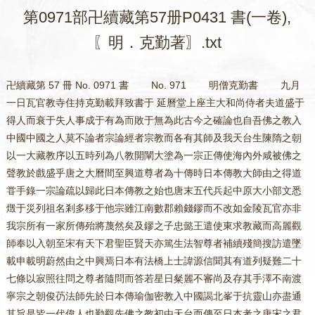
第0971部卍續藏第57册P0431 書(一卷),
〖明．克勤著〗.txt
卍續藏第 57 冊 No. 0971 書 No. 971 明僧克勤書 九月
一日瓦官教寺住持克勤載拜致書于 延曆堂上座主大和尚侍者夫道盛于
得人而衰于失人事成于有為而敗于無為此古今之確論也自吾佛之教入
中國中國之人莫不論者宗論經者宗教而各有其師及我天台生陳隋之朝
以一大藏教序以五時列為八教開闡大塗為一宗正傳使海內外咸被佛之
聲教於戲盛乎唐之大曆間至興道尊者為十傳時日本傳教大師由之得道
甞手錄一宗論疏以歸此日本傳教之始也唐末五代兵起中原大小部文悉
燬于災列祖名剎多移于他宗雖江南數郡賴錢鏐而不改如金陵瓦官亦非
我宗所有一家所傳殆將蔑然矣及鏐之子忠懿王遣使東求教藏而高麗觀
師奉以入朝至宋有天下君聖臣賢天亦篤生法智尊者補續殘簡搜訪遣墜
載申載明蔚然由之中興焉日本有法橋上士諱源信聞其有道列疑難二十
七條以寂照往問之尊者隨問而答若星日粲麗不審尚及存其手澤不南渡
寧宗之朝俊芿法師先於日本傳瑜伽密教入中國謁北峯于抗靈山亦盡通
其旨是皆一代偉人也勤觀先佛之教初由天台而傳至日本考之唐宋之君