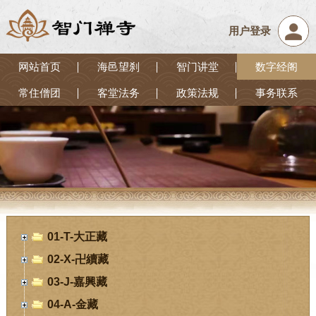
用户登录
网站首页
海邑望刹
智门讲堂
数字经阁
常住僧团
客堂法务
政策法规
事务联系
01-T-大正藏
02-X-卍續藏
03-J-嘉興藏
04-A-金藏