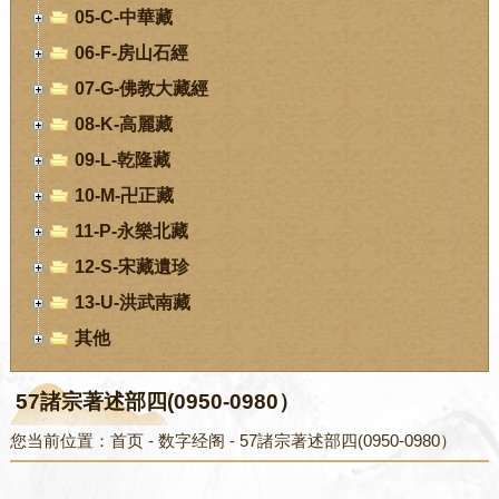
05-C-中華藏
06-F-房山石經
07-G-佛教大藏經
08-K-高麗藏
09-L-乾隆藏
10-M-卍正藏
11-P-永樂北藏
12-S-宋藏遺珍
13-U-洪武南藏
其他
57諸宗著述部四(0950-0980）
您当前位置：
首页
-
数字经阁
-
57諸宗著述部四(0950-0980）