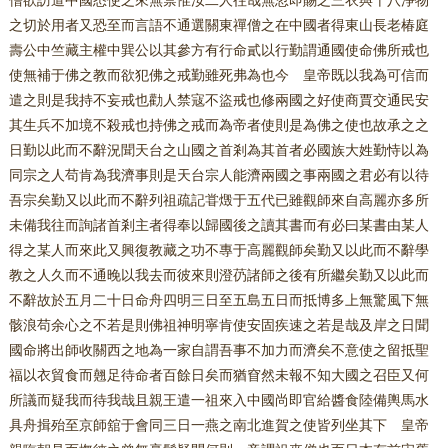
僧欲訪道中國悉使之來無禁惟汝二人往哉無忽即賜之三衣與十八淨物
之切於用者又恐至而言語不通選關東禪僧之在中國者得東山長老椿庭
壽公中竺藏主權中巽公以其參方有行命貳以行勤謂通國使命佛所戒也
使無補于佛之教而欲犯佛之戒勤雖死弗為也今 皇帝既以我為可信而
遣之則是我持不妄戒也勸人禁寇不盜戒也修兩國之好使商賈交通民安
其生兵不加境不殺戒也持佛之戒而為帝者使則是為佛之使也故承之之
日勤以此而不辭況聞天台之山國之首剎為其首者必國族大姓勤恃以為
同宗之人苟肯為我濟事則是天台宗人能濟兩國之事兩國之君必有以待
吾宗矣勤又以此而不辭列祖疏記甞燬于五代已雖觀師來自高麗亦多所
未備我往而詢諸首剎主者得奉以歸國後之讀其書而有必曰某書由某人
得之某人而來此又興復教藏之功不專于高麗觀師矣勤又以此而不辭學
教之人久而不通晚以我去而彼來則澄芿諸師之後有所繼矣勤又以此而
不辭故於五月二十日命舟四明三日至五島五日而抵博多上無驚風下無
骸浪苟余心之不若是則佛祖神明寧肯使安固疾速之若是哉及岸之日聞
國命將出師收關西之地為一家自謂吾事不加力而濟矣不意使之留抵聖
福以衣貿食而翹足待命者百餘日矣而猶窅然未報不知大國之召臣又何
所議而疑我而待我哉且親王遣一祖來入中國尚即官給醬食陸備輿馬水
具舟揖殆至京師舘于會同三日一燕之南北進賀之使皆列坐其下 皇帝