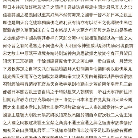
與日本往來修好密若父子之國得非吾徒訪道專篤中國之君見其人之忠
信喜其國之禮義因以重其好焉不然何海東之國非一皆不如日本之親且
厚也是則天台之徒非獨廣佛之教利及有情亦有以助王之化澤被生民也
嚮蒙古僭入華夏滅宋自立日本怒胡人有犬豕之行即與之為仇自是學教
之徒絕跡于中國矣獨其參禪而來舶交海中前後相望勤疑以為一國之人
何今昔之有間通塞之不同也今我 大明皇帝神聖威武駈群胡而出境復前
宋之故土中原既平邊境亦靖時則游神內典思欲振之故於今春正月望日
詔天下三宗碩德一千餘員建普度會于京之蔣山寺 帝自齋戒一月禁天
下屠殺亦加之自率文武百官詣壇設拜又勅制樂章命樂師奏以獻佛眾見
瑞光燭天夜雨五色之物狀如珠璣時帝大悅天界白菴禪師以吾宗耆宿數
召對經論稱旨迺復瓦官為天台教寺眾則推勤主之蓋前兩年皇帝凡三命
使者日本關西親王皆自納之于時以祖來入朝稱賀 帝召天寧禪師住持
祖闡瓦官教寺住持克勤命曰朕三遣使于日本者意在見其持明天皇今關
西之來非朕本意以其關禁非僧不通故欲命汝二人密以朕意往告之曰中
國更主建號大明改元洪武鄉以詔來故悉阻於關西今密次我二人告王知
之大國之民數冦我疆王宜禁之商賣不通王宜通之與之循唐宋故事修好
如初又命曰朕聞其君臣上下咸知奉佛敬僧非汝僧不足以取信彼有禪教