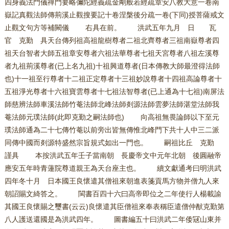
四身義法門儀禪門要略彌陀經義疏金剛般若經疏章安八教大意一卷南
嶽記真觀法師傳荊溪止觀搜要記十卷涅槃後分疏一卷(下同)授菩薩戒文
止觀文句方等補闕儀 右具在前。 洪武五年九月 日 瓦
官 克勤 具天台傳列祖高祖龍樹尊者二祖北齊尊者三祖南嶽尊者四
祖天台智者大師五祖章安尊者六祖法華尊者七祖天宮尊者八祖左溪尊
者九祖荊溪尊者(已上名九祖)十祖興道尊者(日本傳教大師最澄得法師
也)十一祖至行尊者十二祖正定尊者十三祖妙說尊者十四祖高論尊者十
五祖淨光尊者十六祖寶雲尊者十七祖法智尊者(已上通為十七祖)南屏法
師慈辨法師車溪法師竹菴法師北峰法師剡源法師雲夢法師湛堂法師我
菴法師元璞法師(此即克勤之嗣法師也) 向高祖無畏論師以下至元
璞法師通為二十七傳竹菴以前旁出皆無傳惟北峰門下共十人中三二派
同傳中國而剡源特盛然宗旨規式如出一門也。 嗣祖比丘 克勤
謹具 本按洪武五年壬子當南朝 長慶帝文中元年北朝 後圓融帝
應安五年時青蓮院尊道親王為天台座主也。 續文獻通考曰明洪武
四年冬十月 日本國王良懷遣其僧祖來朝進表箋貢馬方物并僧九人來
朝詔賜文綺答之。 閩書百四十六曰高帝即位之二年使行人楊載諭
其國王良懷賜之璽書(云云)良懷遣其臣僧祖來奉表稱臣遣僧仲猷克勤第
八人護送還國是為洪武四年。 圖書編五十曰洪武二年倭冦山東并