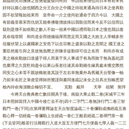
親臨朝見而撫徠之曾無毫髮疑問何則 帝謂祖來僧也而日本有前宋舊
好待以腹心故也關西之分王自分之中國之待祖來通為待日本之使再勤
固不欲望報如祖來而 皇帝命一介之使尚欲通命于四方今以 大國之
有節義甞慕宋而仇胡又能奉佛敬僧故殊以我取信而來今反不以信而以
疑則是僧不如俗勤之數人不如一祖來中國以禮而取日本之慢也我以復
其命哉甞聞 和尚道全而德備福厚而慧足而又國之大姓主人宰輔多所
信服伏望上以慮國家之安危下以念宗教之盛衰以勤之意聞之 國王達之
重臣然復引與之見使無負嚮之所陳非徒勤得可信之名而 和尚亦有成
美之稱矣勤故曰道盛于得人而衰于失人事成于有為而敗于無為蓋此謂
也糜滯之久貲䬣殆盡令以東山長老往速其命勤雖生緣異處未獲交際然
同安之心未甞不親故輙敢進其說于左右幸無棄外為舊藏天台聖像一軸
乃前宋名匠之筆虗堂禪師所贊謹與書同進疏記未全之目具次別椿悉望
檢內待命海濵瞻企極切不宜。 克勤 戴拜 天寧 祖闡 附拜
今將天台教典教亡數目開具于後。南嶽大乘止觀二卷(宋咸平三年
日本照師當㨃入中國今後亡去不存)四十二字門二卷無諍行門二卷三智
觀門一卷(下同)次第禪要釋論玄天台智度論疏二十卷彌勒成佛經疏五卷
觀心釋一切經義一卷彌勒上生經疏一卷仁王般若經疏二卷禪門章一卷
(下去皆同)般若行法雜觀行入道大旨五方便門七方便義七學人義一二三