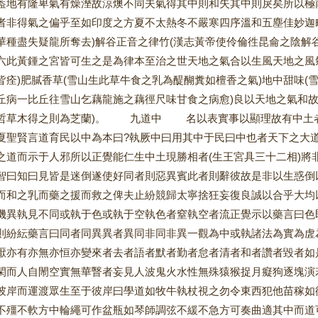
葢地有隆卑氣有燥溼故涼燠不同夫氣得其中則和失其中則戾矣所以極
者非得氣之偏乎至如印度之方夏不太熱冬不嚴寒四序溫和五塵佳妙迦
華種盡失疑龍所奪去)解谷正音之律竹(漢志黃帝使伶倫徃昆侖之陰解
六此黃鍾之宮皆可生之是為律本至治之世天地之氣合以生風天地之風氣
皆痊)肥膩香草(雪山生此草牛食之乳為醍醐糞如檀香之氣)地中甜味(
丘病一比丘往雪山乞藕龍施之藕徑尺味甘食之病愈)良以天地之氣和故
哲草木得之則為芝蘭)。 九道中 名以表實事以顯理故有中土者
夏聖賢言道育民以中為本曰?執厥中曰用其中于民曰中也者天下之大
之道而示于人邪所以正覺能仁生中土現勝相者(生王宮具三十二相)將
智曰知曰見皆是迷倒遂使好同者則惡異賓此者則辭彼故是非以生惑倒
而和之乳而藥之援而救之俾夫止紛競歸太寧捨狂妄復良誠以合乎大均
機異執見不同或執于色或執于空執色者窒執空者流正覺示以藥言曰色
則紛紜藥言曰同者同異異者異同非同非異一觀為中或執諸法為實為虗
厭亦有亦無亦恒亦變來者去者語者默者勤者怠者清者和者讚者毀者如
閑而人自閙空實無華瞖者妄見人波鬼火水性無殊猿猴捉月癡狗逐塊演
彼岸而運渡眾生至于彼岸曰學道如牧牛執杖視之勿令東西犯他苗稼如
不殭不軟方中輪繩可作盆瓶如琴師調弦不緩不急方可奏曲適其中而道