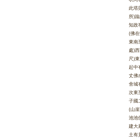
此塔
所)
知政
(佛
東南
處)
尺)
起中
丈佛
舍城
次東
子國
(山
池池
建大
土有