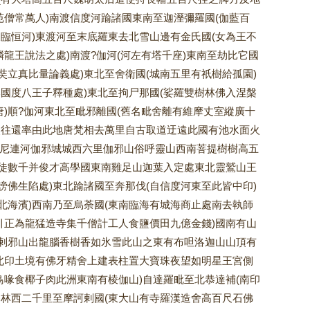
苑僧常萬人)南渡信度河踰諸國東南至迦溼彌羅國(伽藍百
東臨恒河)東渡河至末底羅東去北雪山邊有金氏國(女為王不
龍王說法之處)南渡?伽河(河左有塔千座)東南至劫比它國
奘立真比量論義處)東北至舍衛國(城南五里有祇樹給孤園)
國度八王子釋種處)東北至拘尸那國(娑羅雙樹林佛入涅槃
)順?伽河東北至毗邪離國(舊名毗舍離有維摩丈室縱廣十
命使往還率由此地唐梵相去萬里自古取道迂遠此國有池水面火
渡尼連河伽邪城城西六里伽邪山俗呼靈山西南菩提樹樹高五
徒數千并俊才高學國東南雞足山迦葉入定處東北靈鷲山王
佛生陷處)東北踰諸國至奔那伐(自信度河東至此皆中印)
北海濱)西南乃至烏荼國(東南臨海有城海商止處南去執師
引正為龍猛造寺集千僧計工人食鹽價田九億金錢)國南有山
末剌邪山出龍腦香樹香如氷雪此山之東有布呾洛迦山山頂有
北印土境有佛牙精舍上建表柱置大寶珠夜望如明星王宮側
鳥喙食椰子肉此洲東南有棱伽山)自達羅毗至北恭達補(南印
林西二千里至摩訶剌國(東大山有寺羅漢造舍高百尺石佛