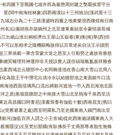
十有四國下至戰國七雄并而為秦懲周封建之獘罷侯置守分
(閩中南海桂林象)四郡兩漢以十三州統治(漢武置十三
僎九域志分為二十三路漢盛時四履之地東樂浪西燉煌南日南
州名)以備胡燕亦築媯州之北至遼東秦始皇令蒙恬築長城
出岷山淮出桐栢濟出王屋山五嶽泰(東)衡(南)華(西)恒
可以形相求之隨機顯晦故得以言章述矣自法王示蹟照
超三界俱載一乘含育蒙大造之恩至人引勤勞之慮故有垂慈
事總冥權理符神運抑非天授諒實人謀但禎瑞氤氳嘉祥雜沓
也案西域志云贍部中心名阿耨達池在香山南大雪山北周八
薩化為龍王于中潛宅出清冷水以給贍部池之東面銀牛口流
西南海池西面琉璃馬口流出縛芻河遶池一帀入西北海池北面
河之原)葱嶺當贍部之中南接大雪山北至熱海千泉西至活
近高昌國曰阿耆尼(漢書焉耆有伽藍十數)西南屈支(舊曰
山(突厥避暑之處)西至呾羅私乃至史國東南入鐵門南出至
縛芻河(伽藍百所人謂之小王舍城)從此西南逾諸國東南入大
覩漸隱沒)次至梵衍那國(有臥佛長千丈商那尊者胎生無條
國(有大塔高五百尺魏胡太后遣使持長幡五百尺挂之脚方及地