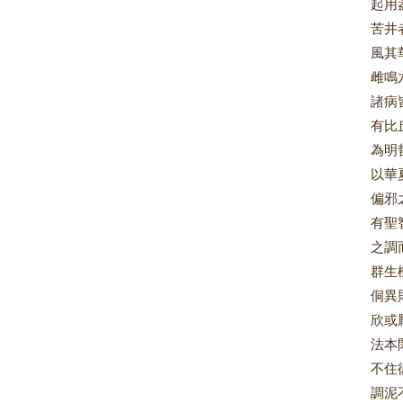
起用
苦井
風其
雌鳴
諸病
有比
為明
以華
偏邪
有聖
之調
群生
侗異
欣或
法本
不住
調泥