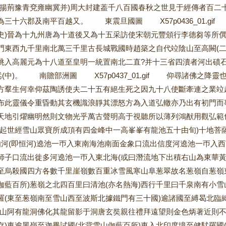
(揚荊豫青兗雍幽冀并)周大封建葢千八百國春秋之世見于經傳者百二
為三十六郡及南平百越又。 東震旦國圖
X57p0436_01.gif
置
史)晉為十九州唐為十道後又為十五采訪使宋朝元豐頒行李德芻等所
門東西九千里南北萬三千里古長城戰國時趙築之自代竝陰山至高闕(二
洮入高麗元為十八道至皇明一統置南北二直?并十三省四瀆者河出磧石江
)嵩(中)。 南贍部洲圖
X57p0437_01.gif
仰尋諸佛之降靈也不
方羣生何幸仰茲陶誘使夫二十五有絕生死之因九十八使斷牽連之業竝
布此靈儀令重昏動其玄機識浪靜其漂怒方為入道弘轍亦乃出有初門而
天地引燿幽明然則文物光乎萬古聲明高于視聽所以薄列鴻猷用觀弘範
(起世經雪山眾寶所成頂有四金峰中一高峯峯有龍池五十由旬)十地菩
伽河(即恒河)遶池一帀入東南海池南面金象口流出信度河遶池一帀入
師子口流出徙多河遶池一帀入東北海(或曰潛流地下出積右山為東華黃
至烏殺國四方各數千里崖嶺數百重冰雪風寒山阜葱翠故名葱嶺自葱嶺東
伽藍百所)葱嶺之北四百里曰清池(亦名熱海)西行千里曰千泉南有小雪
羅(東至葱嶺南至雪山西至波斯北據鐵門有三十國)逾諸國至縛曷北臨
(山阿有龍洞佛化其龍留影于洞唐玄奘親往禮拜遠望則金色炳著近則不
存)東逾黑嶺至迦畢試國(北背雪山伽藍百所)東入北印度境至健䭾羅