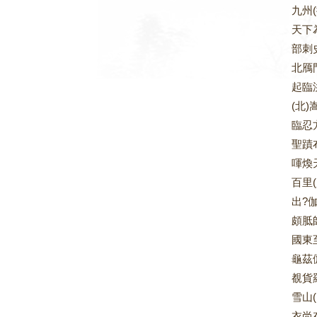
九州
天下
部刺
北鴈
起臨
(北
臨忍
聖蹟
喗煥
百里
出?
頗胝
國東
龜茲
覩貨
雪山
衣尚