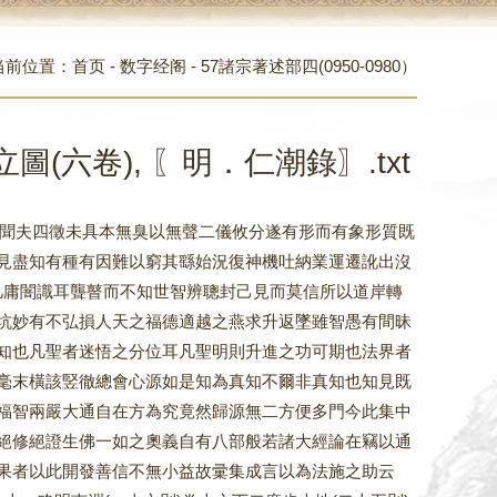
当前位置：
首页
-
数字经阁
-
57諸宗著述部四(0950-0980）
圖(六卷), 〖明．仁潮錄〗.txt
立圖自序 聞夫四徵未具本無臭以無聲二儀攸分遂有形而有象形質既
見盡知有種有因難以窮其繇始況復神機吐納業運遷訛出沒
使凡庸闇識耳聾瞽而不知世智辨聰封己見而莫信所以道岸轉
坑妙有不弘損人天之福德適越之燕求升返墜雖智愚有間昧
知也凡聖者迷悟之分位耳凡聖明則升進之功可期也法界者
毫末橫該竪徹總會心源如是知為真知不爾非真知也知見既
福智兩嚴大通自在方為究竟然歸源無二方便多門今此集中
絕修絕證生佛一如之奧義自有八部般若諸大經論在竊以通
果者以此開發善信不無小益故彚集成言以為法施之助云