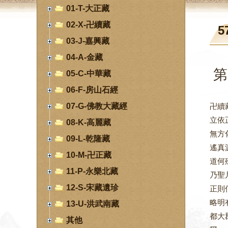
01-T-大正藏
02-X-卍續藏
5
03-J-嘉興藏
04-A-金藏
第
05-C-中華藏
06-F-房山石經
07-G-佛教大藏經
卍續
立依
08-K-高麗藏
無方
09-L-乾隆藏
遙真
10-M-卍正藏
道何
11-P-永樂北藏
乃聖
12-S-宋藏遺珍
正則
略明
13-U-洪武南藏
都大
其他