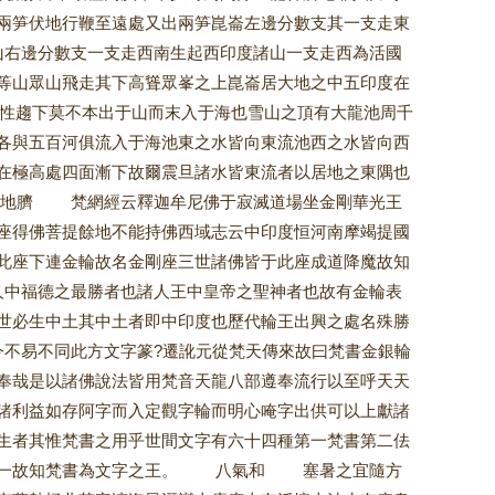
兩笋伏地行鞭至遠處又出兩笋崑崙左邊分數支其一支走東
山右邊分數支一支走西南生起西印度諸山一支走西為活國
等山眾山飛走其下高聳眾峯之上崑崙居大地之中五印度在
性趨下莫不本出于山而末入于海也雪山之頂有大龍池周千
各與五百河俱流入于海池東之水皆向東流池西之水皆向西
在極高處四面漸下故爾震旦諸水皆東流者以居地之東隅也
五地臍 梵網經云釋迦牟尼佛于寂滅道場坐金剛華光王
座得佛菩提餘地不能持佛西域志云中印度恒河南摩竭提國
此座下連金輪故名金剛座三世諸佛皆于此座成道降魔故知
中福德之最勝者也諸人王中皇帝之聖神者也故有金輪表
世必生中土其中土者即中印度也歷代輪王出興之處名殊勝
易不同此方文字篆?遷訛元從梵天傳來故曰梵書金銀輪
奉哉是以諸佛說法皆用梵音天龍八部遵奉流行以至呼天天
諸利益如存阿字而入定觀字輪而明心唵字出供可以上獻諸
生者其惟梵書之用乎世間文字有六十四種第一梵書第二佉
為第一故知梵書為文字之王。 八氣和 塞暑之宜隨方