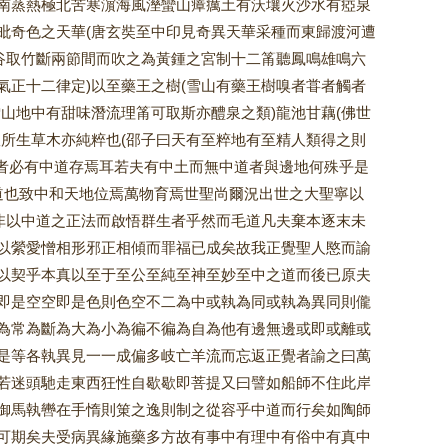
南蒸熱極北苦寒濵海風溼蠻山瘴癘土有沃壤火沙水有瘂泉
毗奇色之天華(唐玄奘至中印見奇異天華采種而東歸渡河遭
谷取竹斷兩節間而吹之為黃鍾之宮制十二筩聽鳳鳴雄鳴六
正十二律定)以至藥王之樹(雪山有藥王樹嗅者甞者觸者
雪山地中有甜味潛流理筩可取斯亦醴泉之類)龍池甘藕(佛世
所生草木亦純粹也(邵子曰天有至粹地有至精人類得之則
必有中道存焉耳若夫有中土而無中道者與邊地何殊乎是
道也致中和天地位焉萬物育焉世聖尚爾況出世之大聖寧以
非以中道之正法而啟悟群生者乎然而毛道凡夫棄本逐末未
以縈愛憎相形邪正相傾而罪福已成矣故我正覺聖人愍而諭
以契乎本真以至于至公至純至神至妙至中之道而後已原夫
即是空空即是色則色空不二為中或執為同或執為異同則儱
為常為斷為大為小為徧不徧為自為他有邊無邊或即或離或
是等各執異見一一成偏多岐亡羊流而忘返正覺者諭之曰萬
若迷頭馳走東西狂性自歇歇即菩提又曰譬如船師不住此岸
御馬執轡在手惰則䇿之逸則制之從容乎中道而行矣如陶師
可期矣夫受病異緣施藥多方故有事中有理中有俗中有真中