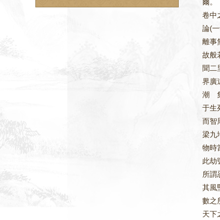
爾。
卷中
論(
離事
故般
聞二
界廣
潮 
于生
而智
梁九
物時
此劫
所謂
其風
數之
天下