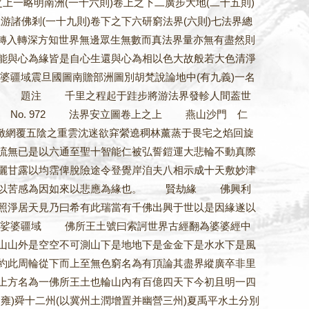
略明南洲(一十六則)卷上之下二廣步大地(二十五則)
游諸佛剎(一十九則)卷下之下六研窮法界(六則)七法界總
轉入轉深方知世界無邊眾生無數而真法界量亦無有盡然則
能與心為緣皆是自心生還與心為相以色大故般若大色清淨
疆域震旦國圖南贍部洲圖別胡梵說論地中(有九義)一名
生信 題注 千里之程起于跬步將游法界發軫人間葢世
No. 972 法界安立圖卷上之上 燕山沙門 仁
覆五陰之重雲沈迷欲穽縈遶稠林薰蒸于畏宅之焰回旋
流無已是以六通至聖十智能仁被弘誓鎧運大悲輪不動真際
灑甘露以均霑俾脫險途令登覺岸洎夫八相示成十天敷妙津
羣生以苦感為因如來以悲應為緣也。 賢劫緣 佛興利
照淨居天見乃曰希有此瑞當有千佛出興于世以是因緣遂以
 娑婆疆域 佛所王土號曰索訶世界古經翻為婆婆經中
山山外是空空不可測山下是地地下是金金下是水水下是風
約此周輪從下而上至無色窮名為有頂論其盡界縱廣卒非里
上方名為一佛所王土也輪山內有百億四天下今初且明一四
雍)舜十二州(以冀州土潤增置并幽營三州)夏禹平水土分別