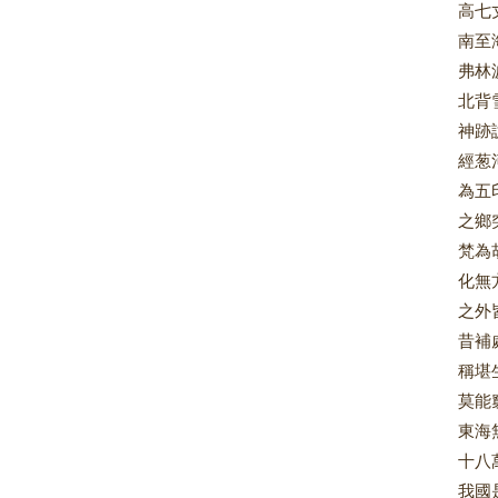
高七
南至
弗林
北背
神跡
經葱
為五
之鄉
梵為
化無
之外
昔補
稱堪
莫能
東海
十八
我國