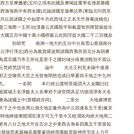
西方至摩臘婆(五印之境有此國及摩竭提重學名僧甚勝國
臨西海海島中有西女國)北踰諸國至迦畢試界(東臨北印西至
云月以居諸國之中如星中月此西域之正名天竺身毒訛稱也)
盡三海際一王所治(漢書云其國殷平和氣靈智所降賢懿挺生
六大國五百中國十萬小國楞嚴云此閻浮提大國二千三百樓炭
鄉)。 別胡梵 南洲一地大約五分中分為雪山葱嶺南分
云淨行淨志)西分為覩貨羅波斯諸國西夷所居北分為胡虜
為震旦國乃帝王所化是君子之國封域分殊應須甄別不當以
言當云梵經梵語可也。 論中 夫法王利見未隔中邊適
邪正交陳而大悲之光曾無間然也或曰華夏得天地之中九州
義有九。 一名聞 本行經云護明菩薩謂天人金團曰往
毗羅城王名淨飯夫人名摩邪于諸世間具足功德清淨有大名
最勝為諸國之中(普曜經亦同)。 二里分 大地廣博世
天下之中也依周公測天地定豫州為中云四邊各五千里(豫至
當時地狹後漸開濶至漢方可九千里今又較濶依內經大地周二
更有八分之地天竺在五分之中東西去海各四萬五千里當知
發脉而來最極高廣羣峯拱峙周萬餘里龍神所宅非人力可