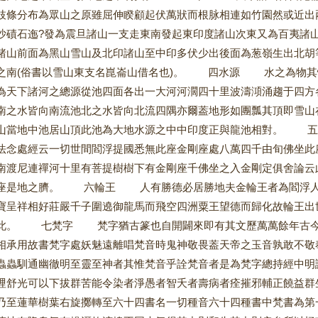
枝條分布為眾山之原雖屈伸睽顧起伏萬狀而根脉相連如竹園然或近出
沙磧石迤?發為震旦諸山一支走東南發起東印度諸山次東又為百夷諸
諸山前面為黑山雪山及北印諸山至中印多伏少出後面為葱嶺生出北胡
之南(俗書以雪山東支名崑崙山借名也)。 四水源 水之為物其
為天下諸河之總源從池四面各出一大河河濶四十里波濤澒涌趨于四方
南之水皆向南流池北之水皆向北流四隅亦爾葢地形如團瓢其頂即雪山
山當地中池居山頂此池為大地水源之中中印度正與龍池相對。 
法念處經云一切世間閻浮提國悉無此座金剛座處八萬四千由旬佛坐此
南渡尼連禪河十里有菩提樹樹下有金剛座千佛坐之入金剛定俱舍論云
座是地之臍。 六輪王 人有勝德必居勝地夫金輪王者為閻浮人
寶呈祥相好莊嚴千子圍遶御龍馬而飛空四洲粟王望德而歸化故輪王出
此。 七梵字 梵字猶古篆也自開闢來即有其文歷萬萬餘年古今不
相承用故書梵字處妖魅遠離唱梵音時鬼神敬畏葢天帝之玉音孰敢不敬
蟲蟲馴通幽徹明至靈至神者其惟梵音乎詮梵音者是為梵字總持經中明
哩舒光可以下拔群苦能令染者淨愚者智夭者壽病者痊摧邪輔正饒益群
乃至蓮華樹葉右旋擲轉至六十四書名一切種音六十四種書中梵書