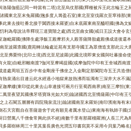
與洛陽伽藍記同一時當有二塔)北至烏仗那國(釋種被斥王此古輪王之
踰諸國東北至末兔羅國(毱多度人籌盈石室)東北至室伐羅次至窣祿那(
事此東去接吐番北接于闐西接末羅婆)自末底羅東南至醯呾國(佛為文鱗
在忉利為母說法帝釋現三道寶階之處)西北至曲女國(戒日王設大會令玄
至迦毗羅國(佛降生處淨飯王殿摩邪夫人殿菩薩降胎處殿佛成道後還本
西南至波羅柰國(鹿苑轉法輪處近苑有支那寺國王為眾僧造支那此云大唐
東北至弗栗恃(北印土境)西北至尼波羅(此國北境即東女國與吐蕃接
有火龍)自毗邪離南渡?伽河至摩竭提國(或摩伽陀中印有王舍城西南
成道處周垣五百步中有金剛座千佛坐之入金剛定那闌陀寺五王共造僧
有熱泉涌出目連云此水經過小地獄來故熱沸而垢濁有三深井大水不滿謗
至迦摩縷(東印從此東去山阜連接可兩月行至蜀西南界)南至三摩怛(東
二萬里夜望其國佛牙塔寶珠光如大炬)踰諸國西北至憍薩羅(中印有王
崖之上石閣五層層有四院飛泉流注)踰諸國南至末羅矩(南印濱南海有
側石天宮觀自在菩薩遊舍于此有願見者厲水登山)東南海有執師子國(
厨日營萬八千僧食常興此供不絕)南數千里有那羅稽羅洲(人長三尺為
貝多羅樹林周三十里其葉長廣色光潤五印書寫莫不采用今貝葉乃略名)