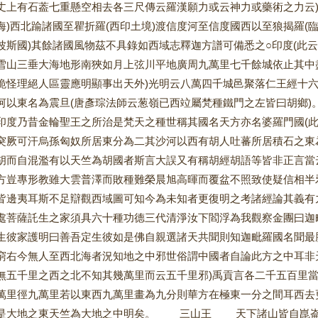
丈上有石葢七重懸空相去各三尺傳云羅漢願力或云神力或藥術之力云)
海)西北踰諸國至瞿折羅(西印土境)渡信度河至信度國西以至狼揭羅(
波斯國)其餘諸國風物茲不具錄如西域志釋迦方譜可備悉之○印度(此
雪山三垂大海地形南狹如月上弦川平地廣周九萬里七千餘城依止其中
詭怪理絕人區靈應明顯事出天外)光明云八萬四千城邑聚落仁王經十
河以東名為震旦(唐彥琮法師云葱嶺已西竝屬梵種鐵門之左皆曰胡
印度乃昔金輪聖王之所治是梵天之種世稱其國名天方亦名婆羅門國(此
突厥可汗烏孫匈奴所居東分為二其沙河以西有胡人吐蕃所居積石之東
胡而自混濫有以天竺為胡國者斯言大誤又有稱胡經胡語等皆非正
方豈專形教雖大雲普澤而敗種難榮晨旭高暉而覆盆不照致使疑信相半
皆邊夷耳斯不足辯觀西域圖可知今為未知者更復明之考諸經論其
處菩薩託生之家須具六十種功德三代清淨汝下閻浮為我觀察金團曰迦
生彼家護明曰善吾定生彼如是佛自親選諸天共聞則知迦毗羅國名聞
窮右今無人至西北海者況知地之中邪世俗謂中國者自論此方之中耳非
無五千里之西之北不知其幾萬里而云五千里邪)禹貢言各二千五百里
萬里徑九萬里若以東西九萬里畫為九分則華方在極東一分之間耳西去
是大地之東天竺為大地之中明矣。 三山王 天下諸山皆自崑崙