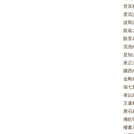
登其
度流
波斯
崑崙
餘里
流池
是知
座正
國西
金剛
瑞七
者以
王遞
應召
佛紇
樓書