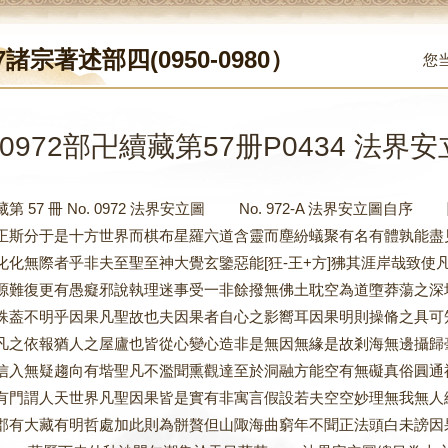
7諸宗著述部四(0950-0980）
您
0972部卍續藏第57册P0434 法界安立
藏第 57 冊 No. 0972 法界安立圖 No. 972-A 法界安
正斯分于是十方世界而棋布星羅六道含靈而塵紛蟻聚有名有體孰能盡
化化無際者乎非夫至聖至神大覺玄鑒惡能[狂-王+方]狒其涯岸哉致
源難復更有愚癡邪說執理迷事受一非餘撥無佛土耽空為道墮莽蕩之深
殊葢不明乎因果凡聖故也夫因果者自心之影嚮耳因果明則操脩之具可
凡之依報猶人之屋廬也皆從心變心造非是無因無緣是故剎海無邊攝歸
信入無疑趨向有堦聖凡不濫聞熏觀達至於洞融方能空有無礙真俗圓通
有門謂人天世界凡聖因果皆是實有非寓言假設若夫空空妙理無我無人
郡有大藏有明哲處加此則為骿贅但山陬海曲窮年不聞正法頭白未謗因