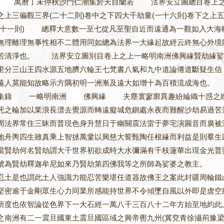
 萬曆丁未仲秋沙門仁潮集於天目蘭若 法界安立圖總目卷上之上一
之上三徧觀三界(二十二則)卷中之下四大千劫量(一十六則)卷下之上五
一十一則) 總釋大意數一至七從凡至聖自近而遠通為一觀如入大海
無理離理無事性相不二體用同如總為法界一大緣起故經云終無心外境
若清淨也。 法界安立圖別目卷上之上一略明南洲佛興緣賢劫緣娑婆
里分三山王四水源五地臍六輪王七梵書八氣和九中道論僊道斷疑
遠人莫能知故略示方隅初明一洲漸及遠大如增十為百積流成海也。 
集錄 一略明南洲 佛興緣 夫塵寰寥廓異趣紛綸織十惑之緻網
死之輪加以業浪長漂去覺源而轉遠癡城危錮處永夜而難醒沙劫易過苦
周法界常住三昧而普現色身升慧日于幽關震法雷于夢宅演圓音而廣被
地舟輿四生雖真乘上智拯萬彚以興慈大誓甄陶任根緣而利益是則
當賢劫何名賢劫謂大千世界初欲成時大水彌滿有千枝蓮華出現金光普
號為賢劫釋迦牟尼如來乃賢劫第四佛我等之所師為娑婆之教主。
忍土是也謂此土人強識力能忍苦樂堪任道器故佛王之案此封疆周輪鐵
堅密逾于金剛眾生心力同業所感能持世界不令傾墜自風以外即是虗空
所度也依智論從色界下一大石經一萬八千三百八十二年方始至地約此
之南洲有二一震旦國東土震旦國區域之興帝嚳九州(冀兗青徐攝荊豫梁