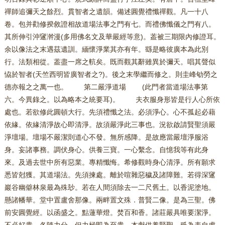
禪師追彌天之餘烈。貫智者之遺韻。備述圓覺禮懺禪觀。凡一十八
卷。包并勸修揆敘證相故道場法事之門有七。而禮佛懺儀之門有八。
其所伸引沖䆳澣漫(多用佛名文及華嚴經等意)。葢被三期限內修證耳。
余以像法之末遇茲遺訓。緬懷淨業其亦有年。繇是略彼廣本為此別
行。法類相從。葢盡一席之䡉矣。既而觀其辭雖異於彌天。唱其聲似
恊於智者(天竺西明皆廣智者之?)。後之末學繼而修之。則圭峰劬勞之
德亦報之之萬一也。 第二嚴淨道場 (此門者當道場法事第
六。今異錄之。以為略本之統要耳)。 夫衣服身形皆是行人心所依
處也。若欲修此圓頓大行。先須禮懺之法。必須淨心。心不孤起必藉
依緣。依緣清淨故心即清淨。故須嚴淨此三事也。況欲啟請賢聖須嚴
淨壇場。壇場不嚴潔則道心不發。無所感降。是故應當嚴壇淨服浴
身。妄諸事務。調伏身心。供養三寶。一心繫念。自憶我等有此身
來。及過去世中所有惡業。專精懺悔。希修觀時身心清淨。所有願求
悉皆尅獲。其道場法。先須揀處。離於喧雜惡穢及諸障難。若得深䆳
巖谷幽僻林泉最為殊玅。若在人間須除去一二尺舊土。以香泥塗地。
懸諸幡華。堂中置盧舍那像。兩畔置文殊．普賢二像。是為三聖。佛
前安圓覺經。以函盛之。點蓮華燈。焚百和香。諸莊嚴具唯要潔淨。