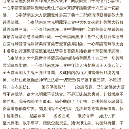
心奉請南無娑婆世界釋迦文佛及彼淨土同說圓覺百千萬億河沙諸佛。
一心奉請南無清淨覺地光嚴住持盡未來際守護圓覺十方三世一切諸
佛。一心奉請南無大方廣圓覺修多羅了義十二部經清淨眼目頓教大乘
甚深法藏。一心奉請南無大光明藏淨土會中大智文殊師利菩薩大行普
賢菩薩摩訶薩。一心奉請南無淨土會中通明觀行普眼菩薩金剛藏菩薩
彌勒菩薩清淨慧菩薩摩訶薩。一心奉請南無淨土會中別明觀行威德自
在菩薩辨音菩薩淨諸業障菩薩普覺菩薩摩訶薩。一心奉請南無淨土會
中道場如行圓覺菩薩流通教法賢善首菩薩并諸眷屬十萬菩薩摩訶薩。
一心奉請南無大悲觀世音菩薩馬鳴龍樹諸祖菩薩及十方三世一切菩薩
聲聞緣覺聖僧。一心奉請南無淨土會中守護人法梵釋四王天龍八部乃
至火首金剛大力鬼王并諸眷屬。及此國內名山大川當州分野境內鬼
神。此所住處護伽藍神守正法者一切賢聖(從守護下但三請。不應禮
拜。白衣無妨)。 第四供養觀門 (啟請既竟。已知諸佛諸大菩
薩不違我請。從大光明藏平等法會。不起三昧慈悲應感。赴我機緣不
動而現。我等肉眼雖不能覩。攝心觀想了了分明。見佛菩薩及諸賢聖
畟塞道場徧虗空界。知見我等至心懇請。是故我等應當香華供養。執
手鑪唱云)。 是諸眾等 各各互跪 嚴持香華 如法供養
至此停唱。以手擎華。應默念擬想云。諸佛淨法身。功德無有量。不