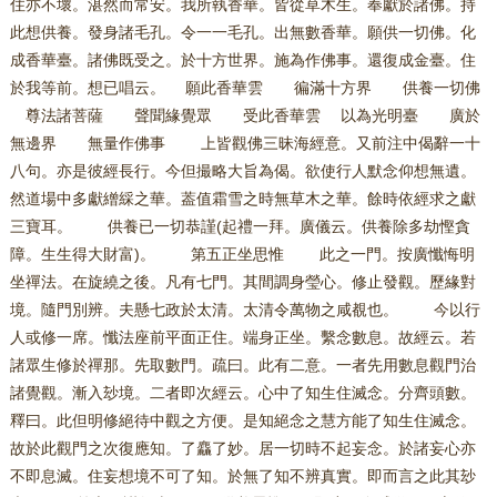
住亦不壞。湛然而常安。我所執香華。皆從草木生。奉獻於諸佛。持
此想供養。發身諸毛孔。令一一毛孔。出無數香華。願供一切佛。化
成香華臺。諸佛既受之。於十方世界。施為作佛事。還復成金臺。住
於我等前。想已唱云。 願此香華雲 徧滿十方界 供養一切佛
尊法諸菩薩 聲聞緣覺眾 受此香華雲 以為光明臺 廣於
無邊界 無量作佛事 上皆觀佛三昧海經意。又前注中偈辭一十
八句。亦是彼經長行。今但撮略大旨為偈。欲使行人默念仰想無遺。
然道場中多獻繒綵之華。葢值霜雪之時無草木之華。餘時依經求之獻
三寶耳。 供養已一切恭謹(起禮一拜。廣儀云。供養除多劫慳貪
障。生生得大財富)。 第五正坐思惟 此之一門。按廣懺悔明
坐禪法。在旋繞之後。凡有七門。其間調身瑩心。修止發觀。歷緣對
境。隨門別辨。夫懸七政於太清。太清令萬物之咸覩也。 今以行
人或修一席。懺法座前平面正住。端身正坐。繫念數息。故經云。若
諸眾生修於禪那。先取數門。疏曰。此有二意。一者先用數息觀門治
諸覺觀。漸入玅境。二者即次經云。心中了知生住滅念。分齊頭數。
釋曰。此但明修絕待中觀之方便。是知絕念之慧方能了知生住滅念。
故於此觀門之次復應知。了麤了妙。居一切時不起妄念。於諸妄心亦
不即息滅。住妄想境不可了知。於無了知不辨真實。即而言之此其玅