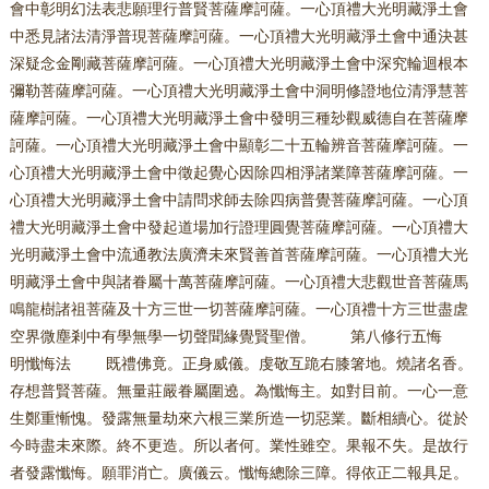
會中彰明幻法表悲願理行普賢菩薩摩訶薩。一心頂禮大光明藏淨土會
中悉見諸法清淨普現菩薩摩訶薩。一心頂禮大光明藏淨土會中通決甚
深疑念金剛藏菩薩摩訶薩。一心頂禮大光明藏淨土會中深究輪迴根本
彌勒菩薩摩訶薩。一心頂禮大光明藏淨土會中洞明修證地位清淨慧菩
薩摩訶薩。一心頂禮大光明藏淨土會中發明三種玅觀威德自在菩薩摩
訶薩。一心頂禮大光明藏淨土會中顯彰二十五輪辨音菩薩摩訶薩。一
心頂禮大光明藏淨土會中徵起覺心因除四相淨諸業障菩薩摩訶薩。一
心頂禮大光明藏淨土會中請問求師去除四病普覺菩薩摩訶薩。一心頂
禮大光明藏淨土會中發起道場加行證理圓覺菩薩摩訶薩。一心頂禮大
光明藏淨土會中流通教法廣濟未來賢善首菩薩摩訶薩。一心頂禮大光
明藏淨土會中與諸眷屬十萬菩薩摩訶薩。一心頂禮大悲觀世音菩薩馬
鳴龍樹諸祖菩薩及十方三世一切菩薩摩訶薩。一心頂禮十方三世盡虗
空界微塵剎中有學無學一切聲聞緣覺賢聖僧。 第八修行五悔
明懺悔法 既禮佛竟。正身威儀。虔敬互跪右膝箸地。燒諸名香。
存想普賢菩薩。無量莊嚴眷屬圍遶。為懺悔主。如對目前。一心一意
生鄭重慚愧。發露無量劫來六根三業所造一切惡業。斷相續心。從於
今時盡未來際。終不更造。所以者何。業性雖空。果報不失。是故行
者發露懺悔。願罪消亡。廣儀云。懺悔總除三障。得依正二報具足。