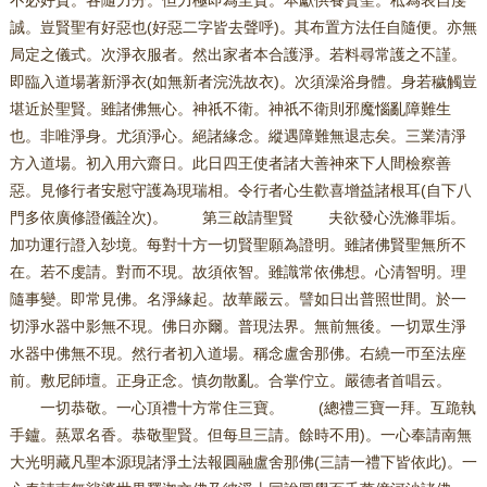
不必好貴。各隨力分。但力極即為至貴。本獻供養賢聖。秪為表自虔
誠。豈賢聖有好惡也(好惡二字皆去聲呼)。其布置方法任自隨便。亦無
局定之儀式。次淨衣服者。然出家者本合護淨。若料尋常護之不謹。
即臨入道場著新淨衣(如無新者浣洗故衣)。次須澡浴身體。身若穢觸豈
堪近於聖賢。雖諸佛無心。神祇不衛。神祇不衛則邪魔惱亂障難生
也。非唯淨身。尤須淨心。絕諸緣念。縱遇障難無退志矣。三業清淨
方入道場。初入用六齋日。此日四王使者諸大善神來下人間檢察善
惡。見修行者安慰守護為現瑞相。令行者心生歡喜增益諸根耳(自下八
門多依廣修證儀詮次)。 第三啟請聖賢 夫欲發心洗滌罪垢。
加功運行證入玅境。每對十方一切賢聖願為證明。雖諸佛賢聖無所不
在。若不虔請。對而不現。故須依智。雖識常依佛想。心清智明。理
隨事變。即常見佛。名淨緣起。故華嚴云。譬如日出普照世間。於一
切淨水器中影無不現。佛日亦爾。普現法界。無前無後。一切眾生淨
水器中佛無不現。然行者初入道場。稱念盧舍那佛。右繞一帀至法座
前。敷尼師壇。正身正念。慎勿散亂。合掌佇立。嚴德者首唱云。
一切恭敬。一心頂禮十方常住三寶。 (總禮三寶一拜。互跪執
手鑪。爇眾名香。恭敬聖賢。但每旦三請。餘時不用)。一心奉請南無
大光明藏凡聖本源現諸淨土法報圓融盧舍那佛(三請一禮下皆依此)。一