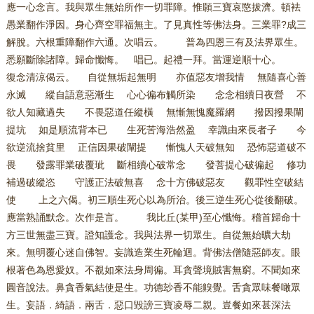
應一心念言。我與眾生無始所作一切罪障。惟願三寶哀愍拔濟。頓袪
愚業翻作淨因。身心齊空罪福無主。了見真性等佛法身。三業罪?成三
解脫。六根重障翻作六通。次唱云。 普為四恩三有及法界眾生。
悉願斷除諸障。歸命懺悔。 唱已。起禮一拜。當運逆順十心。
復念清涼偈云。 自從無垢起無明 亦值惡友增我情 無隨喜心善
永滅 縱自語意惡漸生 心心徧布觸所染 念念相續日夜營 不
欲人知藏過失 不畏惡道任縱橫 無慚無愧魔羅網 撥因撥果闡
提坑 如是順流背本已 生死苦海浩然盈 幸識由來長者子 今
欲逆流捨貧里 正信因果破闡提 慚愧人天破無知 恐怖惡道破不
畏 發露罪業破覆玼 斷相續心破常念 發菩提心破徧起 修功
補過破縱恣 守護正法破無喜 念十方佛破惡友 觀罪性空破結
使 上之六偈。初三順生死心以為所治。後三逆生死心從後翻破。
應當熟誦默念。次作是言。 我比丘(某甲)至心懺悔。稽首歸命十
方三世無盡三寶。證知護念。我與法界一切眾生。自從無始曠大劫
來。無明覆心迷自佛智。妄識造業生死輪迴。背佛法僧隨惡師友。眼
根著色為恩愛奴。不覩如來法身周徧。耳貪聲境賊害無窮。不聞如來
圓音說法。鼻貪香氣結使是生。功德玅香不能齅覺。舌貪眾味餐噉眾
生。妄語．綺語．兩舌．惡口毀謗三寶凌辱二親。豈餐如來甚深法