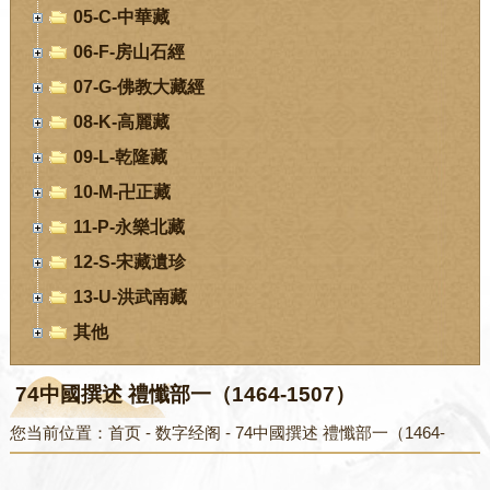
05-C-中華藏
06-F-房山石經
07-G-佛教大藏經
08-K-高麗藏
09-L-乾隆藏
10-M-卍正藏
11-P-永樂北藏
12-S-宋藏遺珍
13-U-洪武南藏
其他
74中國撰述 禮懺部一（1464-1507）
您当前位置：
首页
-
数字经阁
-
74中國撰述 禮懺部一（1464-
1507）