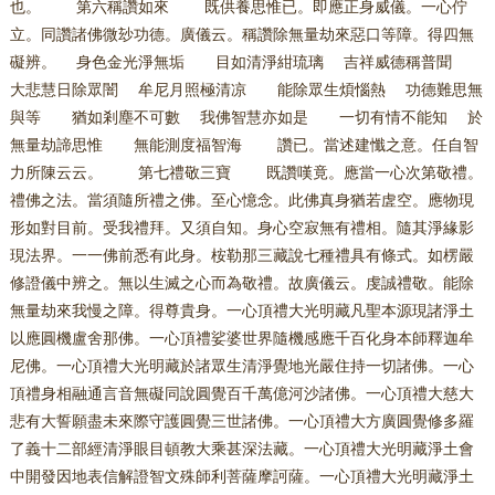
也。 第六稱讚如來 既供養思惟已。即應正身威儀。一心佇
立。同讚諸佛微玅功德。廣儀云。稱讚除無量劫來惡口等障。得四無
礙辨。 身色金光淨無垢 目如清淨紺琉璃 吉祥威德稱普聞
大悲慧日除眾闇 牟尼月照極清凉 能除眾生煩惱熱 功德難思無
與等 猶如剎塵不可數 我佛智慧亦如是 一切有情不能知 於
無量劫諦思惟 無能測度福智海 讚已。當述建懺之意。任自智
力所陳云云。 第七禮敬三寶 既讚嘆竟。應當一心次第敬禮。
禮佛之法。當須隨所禮之佛。至心憶念。此佛真身猶若虗空。應物現
形如對目前。受我禮拜。又須自知。身心空寂無有禮相。隨其淨緣影
現法界。一一佛前悉有此身。桉勒那三藏說七種禮具有條式。如楞嚴
修證儀中辨之。無以生滅之心而為敬禮。故廣儀云。虔誠禮敬。能除
無量劫來我慢之障。得尊貴身。一心頂禮大光明藏凡聖本源現諸淨土
以應圓機盧舍那佛。一心頂禮娑婆世界隨機感應千百化身本師釋迦牟
尼佛。一心頂禮大光明藏於諸眾生清淨覺地光嚴住持一切諸佛。一心
頂禮身相融通言音無礙同說圓覺百千萬億河沙諸佛。一心頂禮大慈大
悲有大誓願盡未來際守護圓覺三世諸佛。一心頂禮大方廣圓覺修多羅
了義十二部經清淨眼目頓教大乘甚深法藏。一心頂禮大光明藏淨土會
中開發因地表信解證智文殊師利菩薩摩訶薩。一心頂禮大光明藏淨土