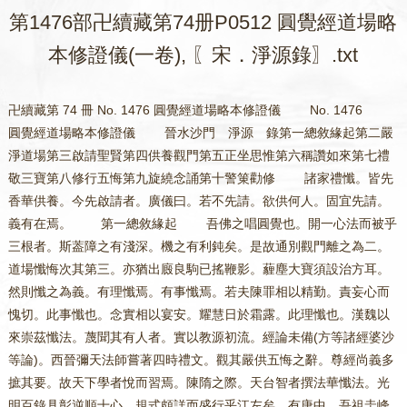
第1476部卍續藏第74册P0512 圓覺經道場略
本修證儀(一卷), 〖宋．淨源錄〗.txt
卍續藏第 74 冊 No. 1476 圓覺經道場略本修證儀 No. 1476
圓覺經道場略本修證儀 晉水沙門 淨源 錄第一總敘緣起第二嚴
淨道場第三啟請聖賢第四供養觀門第五正坐思惟第六稱讚如來第七禮
敬三寶第八修行五悔第九旋繞念誦第十警䇿勸修 諸家禮懺。皆先
香華供養。今先啟請者。廣儀曰。若不先請。欲供何人。固宜先請。
義有在焉。 第一總敘緣起 吾佛之唱圓覺也。開一心法而被乎
三根者。斯葢障之有淺深。機之有利鈍矣。是故通別觀門離之為二。
道場懺悔次其第三。亦猶出廄良駒已搖鞭影。薶塵大寶須設治方耳。
然則懺之為義。有理懺焉。有事懺焉。若夫陳罪相以精勤。責妄心而
愧切。此事懺也。念實相以宴安。耀慧日於霜露。此理懺也。漢魏以
來崇茲懺法。蔑聞其有人者。實以教源初流。經論未備(方等諸經婆沙
等論)。西晉彌天法師嘗著四時禮文。觀其嚴供五悔之辭。尊經尚義多
摭其要。故天下學者悅而習焉。陳隋之際。天台智者撰法華懺法。光
明百錄具彰逆順十心。規式頗詳而盛行乎江左矣。有唐中。吾祖圭峰