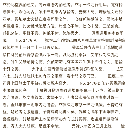
亦於此堂諷誦經文。向云道場內誦經者。亦示一廗之行用耳。儻有精
勤偉士。希心前古。依乎三期限內修證者。善莫大焉。若桉經文通於
四眾。其尼眾士女皆在道場禪堂之外。一心發願屏緣修之。況此本是
禪觀道場。其諸禮懺但是方便。苟慢心不除。信心未發。三業懈怠。
惑亂諸徒。聖賢不喜。神祇不祐。勉旃思之。 圓覺道場略本修證
儀 No. 1476-A 熈寧二年龍集己酉八月朔旦於青墪寶閣講院編
錄其年冬十一月二十三日再治耳。 霅溪普靜寺表白比丘(慎堅)謹
捨長財開勒圓覺修證懺印版一副。以此勝利奉報 受業和尚法乳之
恩。所生父母劬勞之德。次願茫茫九有蚩蚩四生俱乘五悔之文。悉證
十身之奧。 天平山白雲寺講賢首祖教學徒(宗禮)句當。 弘安
六七九於光明院拭七旬有四之眼寫一卷十門之章而已。 正應二年
卯月七日於太子聖跡八坂法觀寺寫之。 No. 1476-B 印造圓覺經略
本修證儀後序 圭峰禪師撰圓覺經道場修證儀一十八卷。被三期限
內之脩證。然文廣義繁。末學不便。今者晉水法師略彼廣本以為一
卷。蓋非唯被三期限內之脩證。亦像法之末修一席之懺儀。令昏迷有
益。是述者之微意也。予嘗尋覓此書久矣。偶獲之鳩峯下金剛律寺。
喜躍難喻。於是屬寺主照榮律師彫判而弘於其傳。近里遠邦據斯修
證。齊入大光明藏。是豈不幸哉。 元祿八年乙亥三月上浣 雙