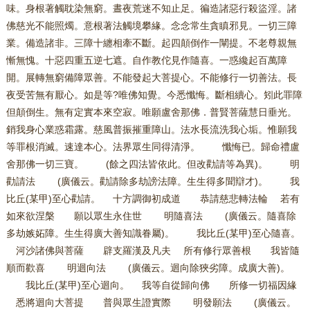
味。身根著觸耽染無窮。晝夜荒迷不知止足。徧造諸惡行殺盜淫。諸
佛慈光不能照燭。意根著法觸境攀緣。念念常生貪瞋邪見。一切三障
業。備造諸非。三障十纏相牽不斷。起四顛倒作一闡提。不老尊親無
慚無愧。十惡四重五逆七遮。自作教佗見作隨喜。一惑纔起百萬障
開。展轉無窮備障眾善。不能發起大菩提心。不能修行一切善法。長
夜受苦無有厭心。如是等?唯佛知覺。今悉懺悔。斷相續心。矧此罪障
但顛倒生。無有定實本來空寂。唯願盧舍那佛．普賢菩薩慧日垂光。
銷我身心業惑霜露。慈風普振摧重障山。法水長流洗我心垢。惟願我
等罪根消滅。速達本心。法界眾生同得清淨。 懺悔已。歸命禮盧
舍那佛一切三寶。 (餘之四法皆依此。但改勸請等為異)。 明
勸請法 (廣儀云。勸請除多劫謗法障。生生得多聞辯才)。 我
比丘(某甲)至心勸請。 十方調御初成道 恭請慈悲轉法輪 若有
如來欲涅槃 願以眾生永住世 明隨喜法 (廣儀云。隨喜除
多劫嫉妬障。生生得廣大善知識眷屬)。 我比丘(某甲)至心隨喜。
河沙諸佛與菩薩 辟支羅漢及凡夫 所有修行眾善根 我皆隨
順而歡喜 明迴向法 (廣儀云。迴向除狹劣障。成廣大善)。
我比丘(某甲)至心迴向。 我等自從歸向佛 所修一切福因緣
悉將迴向大菩提 普與眾生證實際 明發願法 (廣儀云。