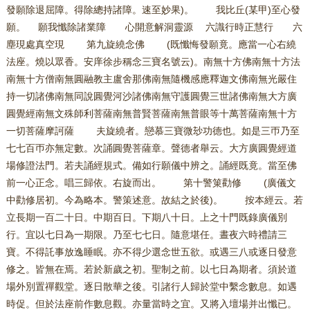
發願除退屈障。得除總持諸障。速至妙果)。 我比丘(某甲)至心發
願。 願我懺除諸業障 心開意解洞靈源 六識行時正慧行 六
塵現處真空現 第九旋繞念佛 (既懺悔發願竟。應當一心右繞
法座。燒以眾香。安庠徐步稱念三寶名號云)。南無十方佛南無十方法
南無十方僧南無圓融教主盧舍那佛南無隨機感應釋迦文佛南無光嚴住
持一切諸佛南無同說圓覺河沙諸佛南無守護圓覺三世諸佛南無大方廣
圓覺經南無文殊師利菩薩南無普賢菩薩南無普眼等十萬菩薩南無十方
一切菩薩摩訶薩 夫旋繞者。戀慕三寶微玅功德也。如是三帀乃至
七七百帀亦無定數。次誦圓覺菩薩章。聲德者舉云。大方廣圓覺經道
場修證法門。若夫誦經規式。備如行願儀中辨之。誦經既竟。當至佛
前一心正念。唱三歸依。右旋而出。 第十警䇿勸修 (廣儀文
中勸修居初。今為略本。警策述意。故結之於後)。 按本經云。若
立長期一百二十日。中期百日。下期八十日。上之十門既錄廣儀別
行。宜以七日為一期限。乃至七七日。隨意堪任。晝夜六時禮請三
寶。不得託事放逸睡眠。亦不得少選念世五欲。或遇三八或逐日發意
修之。皆無在焉。若於新歲之初。聖制之前。以七日為期者。須於道
場外別置禪觀堂。逐日散華之後。引諸行人歸於堂中繫念數息。如遇
時促。但於法座前作數息觀。亦量當時之宜。又將入壇場并出懺已。