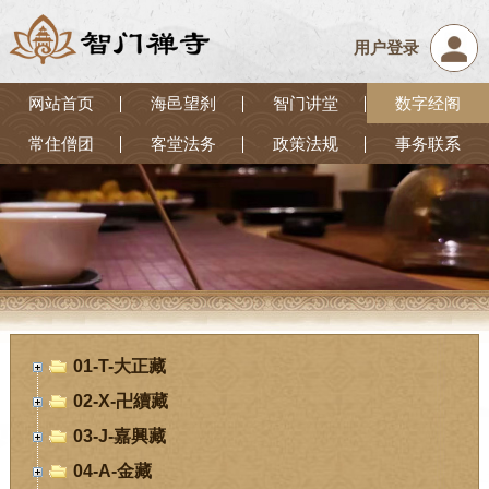
用户登录
网站首页
海邑望刹
智门讲堂
数字经阁
常住僧团
客堂法务
政策法规
事务联系
01-T-大正藏
02-X-卍續藏
03-J-嘉興藏
04-A-金藏