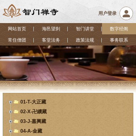
用户登录
网站首页
海邑望刹
智门讲堂
数字经阁
常住僧团
客堂法务
政策法规
事务联系
01-T-大正藏
02-X-卍續藏
03-J-嘉興藏
04-A-金藏