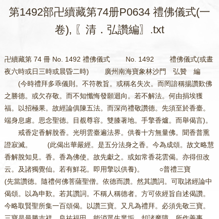
第1492部卍續藏第74册P0634 禮佛儀式(一
卷), 〖清．弘讚編〗.txt
卍續藏第 74 冊 No. 1492 禮佛儀式 No. 1492 禮佛儀式(或晝
夜六時或日三時或晨昏二時) 廣州南海寶象林沙門 弘贊 編
(今時禮拜多乖儀則。不符教旨。或稱名失次。而罔諳稱揚讚歎佛
之勝德。或欠存敬。而不知懺悔發願迴向。若不解法。何由捐埃獲
福。以招極果。故經論俱陳五法。而深尚禮敬讚德。先須至於香臺。
端身息慮。思念聖德。目覩尊容。雙膝著地。手擎香爐。而舉偈言)。
戒香定香解脫香。光明雲臺遍法界。供養十方無量佛。聞香普熏
證寂滅。 (此偈出華嚴經。是五分法身之香。今為成頌。故文略慧
香解脫知見。香。香為佛使。故先獻之。或如常香花雲偈。亦得但改
云。及諸獨覺仙。若有鮮花。即用擎以供養)。 ○普禮三寶
(先當讚德。隨禮何佛菩薩聖僧。依德而讚。然其讚詞。可取諸經論中
偈頌。以為申歎。若其讚詞。不稱人稱德者。方可依經旨自述偈讚。
今略取賢聖所集一百頌偈。以讚三寶。又凡為禮拜。必須先敬三寶。
三寶是最勝吉祥。良祐福田。能消眾生業垢。却諸魔障。所作善事。