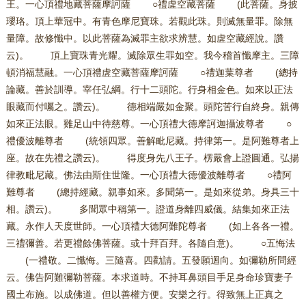
王。一心頂禮地藏菩薩摩訶薩 ○禮虗空藏菩薩 (此菩薩。身披
瓔珞。頂上華冠中。有青色摩尼寶珠。若觀此珠。則滅無量罪。除無
量障。故修懺中。以此菩薩為滅罪主欲求辨慧。如虗空藏經說。讚
云)。 頂上寶珠青光耀。滅除眾生罪如空。我今稽首懺摩主。三障
頓消福慧融。一心頂禮虗空藏菩薩摩訶薩 ○禮迦葉尊者 (總持
論藏。善於訓導。宰任弘綱。行十二頭陀。行身相金色。如來以正法
眼藏而付囑之。讚云)。 德相端嚴如金聚。頭陀苦行自終身。親傳
如來正法眼。雞足山中待慈尊。一心頂禮大德摩訶迦攝波尊者 ○
禮優波離尊者 (統領四眾。善解毗尼藏。持律第一。是阿難尊者上
座。故在先禮之讚云)。 得度身先八王子。楞嚴會上證圓通。弘揚
律教毗尼藏。佛法由斯住世隆。一心頂禮大德優波離尊者 ○禮阿
難尊者 (總持經藏。親事如來。多聞第一。是如來從弟。身具三十
相。讚云)。 多聞眾中稱第一。證道身離四威儀。結集如來正法
藏。永作人天度世師。一心頂禮大德阿難陀尊者 (如上各各一禮。
三禮彌善。若更禮餘佛菩薩。或十拜百拜。各隨自意)。 ○五悔法
(一禮敬。二懺悔。三隨喜。四勸請。五發願迴向。如彌勒所問經
云。佛告阿難彌勒菩薩。本求道時。不持耳鼻頭目手足身命珍寶妻子
國土布施。以成佛道。但以善權方便。安樂之行。得致無上正真之