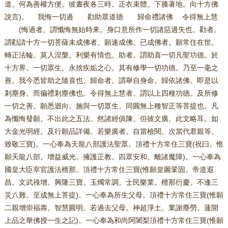
道。何為善權方便。彼晝夜各三時。正衣束體。下膝著地。向十方佛
說言)。 我悔一切過 勸助眾道德 歸命禮諸佛 令得無上慧
(悔過者。謂懺悔無始時來。身口意所作一切諸惡過失也。勸者。
謂勸請十方一切菩薩未成佛者。願速成佛。已成佛者。願常住在世。
轉正法輪。莫入涅槃。利樂有情也。助者。謂助喜一切凡聖功德。於
十方界。一切眾生。永捨疾姤之心。其有修學一切功德。乃至一毫之
善。我今悉皆助之隨喜也。歸命者。謂舉自身命。歸依諸佛。即是以
剎塵身。而徧禮剎塵佛也。令得無上慧者。謂以上四種功德。及所修
一切之善。願悉迴向。施與一切眾生。同圓無上種智正等菩提也。凡
為懺悔發願。不出此之五法。然諸經俱陳。但彼文廣。此文略耳。如
大金光明經。及行願品詳備。若樂廣者。自當檢閱。次當代君親等。
致敬三寶)。一心奉為天龍八部護法聖眾。頂禮十方常住三寶(祝曰。惟
願天龍八部。增益威光。擁護正教。四眾安和。離諸魔障)。一心奉為
國皇大臣宰官護法檀那。頂禮十方常住三寶(惟願皇圖鞏固。帝道遐
昌。文武祿增。興隆三寶。玉燭常調。士民樂業。檀那衍慶。不逢三
災八難。至成無上菩提)。一心奉為所生父母。頂禮十方常住三寶(惟願
二親增崇福壽。智慧圓明。若過去父母。神超淨土。業謝塵勞。蓮開
上品之華佛授一生之記)。一心奉為和尚阿闍梨頂禮十方常住三寶(惟願