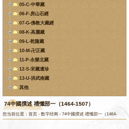
05-C-中華藏
06-F-房山石經
07-G-佛教大藏經
08-K-高麗藏
09-L-乾隆藏
10-M-卍正藏
11-P-永樂北藏
12-S-宋藏遺珍
13-U-洪武南藏
其他
74中國撰述 禮懺部一（1464-1507）
您当前位置：
首页
-
数字经阁
-
74中國撰述 禮懺部一（1464-
1507）