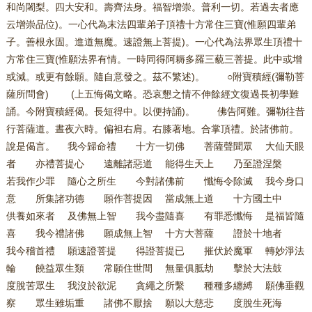
和尚闍梨。四大安和。壽齊法身。福智增崇。普利一切。若過去者應
云增崇品位)。一心代為末法四輩弟子頂禮十方常住三寶(惟願四輩弟
子。善根永固。進道無魔。速證無上菩提)。一心代為法界眾生頂禮十
方常住三寶(惟願法界有情。一時同得阿耨多羅三藐三菩提。此中或增
或減。或更有餘願。隨自意發之。茲不繁述)。 ○附寶積經(彌勒菩
薩所問會) (上五悔偈文略。恐哀懇之情不伸餘經文復過長初學難
誦。今附寶積經偈。長短得中。以便持誦)。 佛告阿難。彌勒往昔
行菩薩道。晝夜六時。偏袒右肩。右膝著地。合掌頂禮。於諸佛前。
說是偈言。 我今歸命禮 十方一切佛 菩薩聲聞眾 大仙天眼
者 亦禮菩提心 遠離諸惡道 能得生天上 乃至證涅槃
若我作少罪 隨心之所生 今對諸佛前 懺悔令除滅 我今身口
意 所集諸功德 願作菩提因 當成無上道 十方國土中
供養如來者 及佛無上智 我今盡隨喜 有罪悉懺悔 是福皆隨
喜 我今禮諸佛 願成無上智 十方大菩薩 證於十地者
我今稽首禮 願速證菩提 得證菩提已 摧伏於魔軍 轉妙淨法
輪 饒益眾生類 常願住世間 無量俱胝劫 擊於大法鼓
度脫苦眾生 我沒於欲泥 貪繩之所繫 種種多纏縛 願佛垂觀
察 眾生雖垢重 諸佛不厭捨 願以大慈悲 度脫生死海