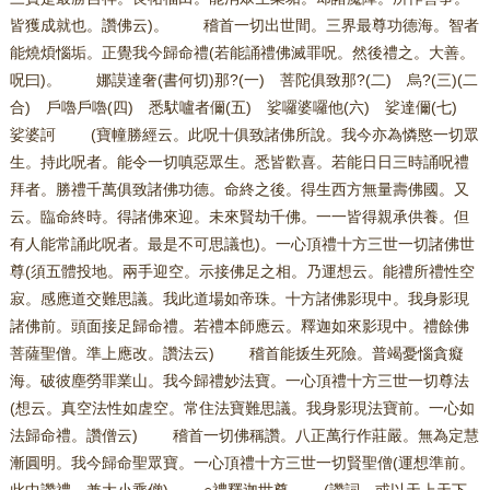
皆獲成就也。讚佛云)。 稽首一切出世間。三界最尊功德海。智者
能燒煩惱垢。正覺我今歸命禮(若能誦禮佛滅罪呪。然後禮之。大善。
呪曰)。 娜謨達奢(書何切)那?(一) 菩陀俱致那?(二) 烏?(三)(二
合) 戶嚕戶嚕(四) 悉䭾嚧者儞(五) 娑囉婆囉他(六) 娑達儞(七)
娑婆訶 (寶幢勝經云。此呪十俱致諸佛所說。我今亦為憐愍一切眾
生。持此呪者。能令一切嗔惡眾生。悉皆歡喜。若能日日三時誦呪禮
拜者。勝禮千萬俱致諸佛功德。命終之後。得生西方無量壽佛國。又
云。臨命終時。得諸佛來迎。未來賢劫千佛。一一皆得親承供養。但
有人能常誦此呪者。最是不可思議也)。一心頂禮十方三世一切諸佛世
尊(須五體投地。兩手迎空。示接佛足之相。乃運想云。能禮所禮性空
寂。感應道交難思議。我此道場如帝珠。十方諸佛影現中。我身影現
諸佛前。頭面接足歸命禮。若禮本師應云。釋迦如來影現中。禮餘佛
菩薩聖僧。準上應改。讚法云) 稽首能㧞生死險。普竭憂惱貪癡
海。破彼塵勞罪業山。我今歸禮妙法寶。一心頂禮十方三世一切尊法
(想云。真空法性如虗空。常住法寶難思議。我身影現法寶前。一心如
法歸命禮。讚僧云) 稽首一切佛稱讚。八正萬行作莊嚴。無為定慧
漸圓明。我今歸命聖眾寶。一心頂禮十方三世一切賢聖僧(運想準前。