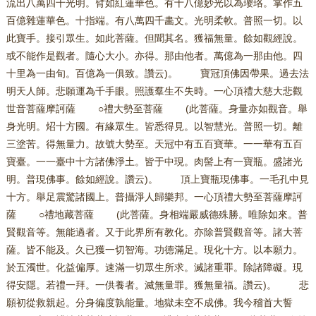
流出八萬四千光明。臂如紅蓮華色。有十八億妙光以為瓔珞。掌作五
百億雜蓮華色。十指端。有八萬四千畵文。光明柔軟。普照一切。以
此寶手。接引眾生。如此菩薩。但聞其名。獲福無量。餘如觀經說。
或不能作是觀者。隨心大小。亦得。那由他者。萬億為一那由他。四
十里為一由旬。百億為一俱致。讚云)。 寶冠頂佛因帶果。過去法
明天人師。悲願運為千手眼。照護羣生不失時。一心頂禮大慈大悲觀
世音菩薩摩訶薩 ○禮大勢至菩薩 (此菩薩。身量亦如觀音。舉
身光明。炤十方國。有緣眾生。皆悉得見。以智慧光。普照一切。離
三塗苦。得無量力。故號大勢至。天冠中有五百寶華。一一華有五百
寶臺。一一臺中十方諸佛淨土。皆于中現。肉髻上有一寶瓶。盛諸光
明。普現佛事。餘如經說。讚云)。 頂上寶瓶現佛事。一毛孔中見
十方。舉足震驚諸國上。普攝淨人歸樂邦。一心頂禮大勢至菩薩摩訶
薩 ○禮地藏菩薩 (此菩薩。身相端嚴威德殊勝。唯除如來。普
賢觀音等。無能過者。又于此界所有教化。亦除普賢觀音等。諸大菩
薩。皆不能及。久已獲一切智海。功德滿足。現化十方。以本願力。
於五濁世。化益偏厚。速滿一切眾生所求。滅諸重罪。除諸障礙。現
得安隱。若禮一拜。一供養者。滅無量罪。獲無量福。讚云)。 悲
願初從救親起。分身徧度孰能量。地獄未空不成佛。我今稽首大誓