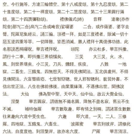
空。今行施等。方達三輪體空。第十八戒度頌。第十九忍度頌。第二
十進度頌。第二十一禪度頌。第二十二慧度頌。第二十三果圓行滿
頌。第二十四讚彌勒頌)。 禮佛儀式(終) 音釋 達奢(亦作
陀舍)那?(二合)烏?(二合成唵音)娑囉婆 二合。或作薩婆。婆字去
聲。陀羅尼集經云。誦三徧。頂禮一拜。如是三度禮者。除滅一切十
惡五逆四重等罪。一切障難。皆悉消滅。勝人禮拜十萬億佛功德。此
名那謨悉羯囉呪。華言禮拜呪。 頭陀 亦云杜多。華言抖擻。
謂行十二事。即抖擻三界煩惱矣。 三災 大三災。火。水。
風。則世界壞矣。小三災。刀兵。饑饉。疾疫。 八難 一地
獄。二畜生。三餓鬼。四無想天。不得見佛聞法。五北俱盧州。不得
見佛聞法。六盲聾瘖瘂。七世智辯聰。世人邪智聰利。躭習外書。不
信出世正法。八生在佛前佛後。由業重緣薄。不遇佛出世。聞佛說
法。 大仙 佛為聖中聖。天中天。仙中仙。故云大覺金仙。
涅槃 華言圓寂。謂德無不備名圓。障無不盡名寂。舊云不生
不滅。 補特伽羅 華言數取趣。即有情之別稱。謂諸眾生數數
往來趣向六道中受生也。 六趣 即六道。一天。二人。三修
羅。四地獄。五餓鬼。六畜生。 波羅蜜 華言到彼岸。謂修此
六法。自度度他。到涅槃岸。故亦名六度。 尸羅 華言清涼。