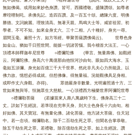
此中讚禮。兼大小乘僧) ○禮釋迦世尊 (讚詞。或以天上天下
無如佛偈。或用如來妙色身讚。皆可。西國禮敬。盛陳讚頌。如尊者
摩咥哩制吒。承佛先記。造四百讚。及一百五十頌。總陳六度。明佛
勝德。文詞婉麗。理致清高。無著天親。馬鳴大士等。咸皆祖習。初
學者。不可不知。如來金身丈六。三十二相。八十種好。身光一尋。
眉間玉毫。遍照十方。如方等經。華聚菩薩讚佛偈云)。 世尊色身
如金山。猶如千日照世間。能㧞一切諸苦惱。我今稽首大法王。一心
頂禮本師釋迦牟尼世尊 ○禮彌陀佛 (華言。無量壽佛。如觀經
云。阿彌陀佛。身高六十萬億那由他恒河沙由旬。眼如四大海水。玉
毫如五須彌。身光如百億三千大千世界。然此非凡夫心力所能及。以
佛力故。憶想必得成就。但想佛像。得無量福。況能觀佛具足身相。
或即作丈六身觀。亦得)。 眾德嚴身非數量。光明遍照過十方。三
世如來無與等。恒施眾生大慈航。一心頂禮西方極樂世界阿彌陀世尊
○禮彌勒菩薩 (若據當來人壽八萬歲時下生。佛身高三十二
丈。詳如下生經說。若準現在兜率天身。則大士色身長十六由旬。相
好如佛。其天寶冠。有無量化佛。諸化菩薩。他方諸大菩薩。住天冠
中。若一念頃。稱彌勒名。除千二百劫生死之罪。但聞名合掌恭敬。
除五千劫生死之罪。若禮敬。除百億劫生死之罪。如上生經說。讚