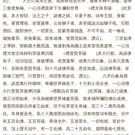
云)。 大士久成等正覺。成熟有情居兜率。晝夜常轉不退輪。龍華
三會度無極。一心頂禮當來下生彌勒世尊 ○禮文殊菩薩 (此菩
薩。具大智辯。法王之子。諸佛之師。示童子相。頭有五髻。身紫
色。著寶瓔珞。坐寶蓮華。云坐獅子者。表菩薩說法如獅子吼。百獸
潛踪。贍部洲中。一切眾生。皆蒙菩薩德護。不可不知。若一稱名。
滅無量罪。長無量福。當來成佛。號普現如來。讚云)。 三世如來
之導師。智願廣大難思議。無邊剎海為國土當來普現善逝尊。一心頂
禮大智文殊師利菩薩摩訶薩 ○禮普賢菩薩 (具大行願。為諸佛
長子。頭頂花冠。身披瓔珞。坐寶蓮華。或乘六牙白象。以表六度萬
行。若歸依普賢菩薩。則十方諸佛菩薩。悉皆加護。以諸佛菩薩。皆
因修三密門。行普賢行。得證聖果故也。讚云)。 六牙白象為寶
座。諸度萬行作嚬呻。華藏世界稱長子。十方剎土現全身。一心頂禮
大行普賢菩薩摩訶薩 ○禮觀自在菩薩 (此菩薩。過去已成佛。
號正法明如來。今現為極樂世界補處菩薩。當來補阿彌陀佛位成佛。
號普明高顯吉祥峯王如來。但于此界眾生有緣。現三十二應而為教
化。本身紫金色。長八十萬億那由他由旬。頂有肉髻項有圓光。光中
有五百化佛。五百菩薩。舉身光中。五道眾生。一切色相。皆於中
現。頂上寶天冠中。有一立化佛。高二十五由旬。眉間毫相七寶色。