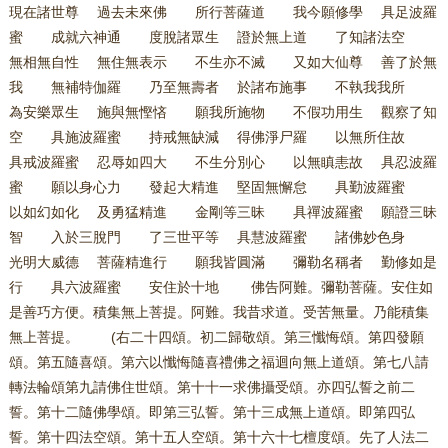
現在諸世尊 過去未來佛 所行菩薩道 我今願修學 具足波羅
蜜 成就六神通 度脫諸眾生 證於無上道 了知諸法空
無相無自性 無住無表示 不生亦不滅 又如大仙尊 善了於無
我 無補特伽羅 乃至無壽者 於諸布施事 不執我我所
為安樂眾生 施與無慳悋 願我所施物 不假功用生 觀察了知
空 具施波羅蜜 持戒無缺減 得佛淨尸羅 以無所住故
具戒波羅蜜 忍辱如四大 不生分別心 以無瞋恚故 具忍波羅
蜜 願以身心力 發起大精進 堅固無懈怠 具勤波羅蜜
以如幻如化 及勇猛精進 金剛等三昧 具禪波羅蜜 願證三昧
智 入於三脫門 了三世平等 具慧波羅蜜 諸佛妙色身
光明大威德 菩薩精進行 願我皆圓滿 彌勒名稱者 勤修如是
行 具六波羅蜜 安住於十地 佛告阿難。彌勒菩薩。安住如
是善巧方便。積集無上菩提。阿難。我昔求道。受苦無量。乃能積集
無上菩提。 (右二十四頌。初二歸敬頌。第三懺悔頌。第四發願
頌。第五隨喜頌。第六以懺悔隨喜禮佛之福迴向無上道頌。第七八請
轉法輪頌第九請佛住世頌。第十十一求佛攝受頌。亦四弘誓之前二
誓。第十二隨佛學頌。即第三弘誓。第十三成無上道頌。即第四弘
誓。第十四法空頌。第十五人空頌。第十六十七檀度頌。先了人法二