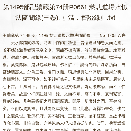
第1495部卍續藏第74册P0661 慈悲道場水懺
法隨聞錄(三卷), 〖清．智證錄〗.txt
卍續藏第 74 冊 No. 1495 慈悲道場水懺法隨聞錄 No. 1495-A 序 夫水懺隨聞錄者。乃晝中禪師註釋也。昔悟達國師患人面之瘡。若不感諾迦尊者現㵎泉之水。焉能不復為冤。始知因緣會遇。定孽難逃。宿纏不解。果報無差。古德所云欲出苦輪。莫先持戒。欲淨戒根。莫先懺悔。是以包藏瑕疵。佛不許可。說悔先罪。淨名所尚。自茲妙製靈文。分為三卷。名曰水懺。窃思懺典法門高廣。因果分明。言簡意賅。深不可測。如不縷析條分。凡愚昧者未易覺悟耳。屆於人心不古。世風日下。將視佛菩薩之經文懺典。為迂談腐論。而不可信從者矣。故晝中禪師註隨聞一錄。文而不夸。辯而不爭。裒輯繁富。極稱賅備。凡善惡禍福之理燭照靡遺。開示一切微妙之門。至矣切矣。不但以資冥福。且以為迷津寶筏。無出此也。況禪師晝公。佛門中之龍象也。教演禪府。無不咨詢。三教百家。靡不綜練。是故學者宜究心焉。非惟自警。亦將以為未得未證者砭艾也。嗟乎。兵燹坂燬無存。置於同袍。亦未得見此書為憾。想當時刷印未多。故流傳甚少。余渴慕亦有二十餘年矣。先在同袍處始得一部。殘闕不全。後遇清源沈居士處。竟得全璧。若有冥相而默助之者也。余敬閱一過。急欲付梓。冀以流傳。其時正逢常住開工。奈何囊鉢蕭然。故而因循未彰。今蒙諸同袍等慨然樂助。果余願矣。願與同志者共參之。 時 光緒二十一年歲次乙未宮四月佛浴日杭州古靈鷲義吾寺住持沙門傳天台教觀裔孫瑞斌謹序 No. 1495-B 隨聞錄序 證福菲悳涼。秪可結菲裹足。緣慳智澀。尤宜閇戶薶頭。悔徧奢之夙孽。制搖拽之心魚。涮泌水以銷?。涸蒲團而卒歲。然恐深負佛慈。虗投禪閫。且也懺社塞城。未逭烏焉亥豕。慧鏠韜匣。艱穿漆桶皮燈。茲者 悟達國師。學兼內外。識洞古今。創濯冤之懺。猶工部之詩。詞邇而旨遐。事湫而理灝。匪管見之可窺。寧野心之頗鑑。竊思。縱狂眸而藐眎。鼓頑舌而譚胸。得無舛乎聖意。褻瀆玄章。智者聞之心寒。識者覩之毛竪所以先覈兩藏之原文。次簡諸賢之疏釋。摭其確當。綴以詒芳。引住世出世之嘉言。勗已信未信之良友。妄廼捐衣鉢以壽梓。藉檀那而贊刻。啟達士善善之本懷。豁初學賢賢之雅愫。共光佛祖之徽猷。罄淨吾人之積孽。雖則智證一旹之願力。尚覬四方明喆之推敲。故敢災木。遐播殊方爾。 古苕高峰淨名菴午日證道人槃譚識 No. 1495-C 重刻水懺隨聞錄序 夫心源本自澄清。性體原無純雜。祇以一念之參差。遂致千生之謬戾。往來三界。出沒四生。靜言思之。良可慨也。是以諾迦尊者觀羣生昏憒。因示以迦摩羅疾。欲興懺文緣起。故報膝上人面瘡。將袁晁十生冤業自此消除。蜀嶺三卷懺文從茲成就。集華藏之玄文。作現生之懺悔。奈根基頑鈍者。非但未通其理。抑且不解其文。亦何從而通微合漠哉。晝中禪師慈悲念切。拯度情殷。註隨聞一錄。使禮懺者恍然於果報之不爽。毅然以改過而自新。惟是流布未普。梨棗無存。徧查名剎。書皆罕見。所存秖有法藏院訥公。雖一部流傳。奚能永固。於是勸募重刊。公諸同好。佛法為不朽云。 大清咸豐九年己未端陽日 天台教觀後學海門彥淨謹識 武林後學闡宗校對 No. 1495-D 晝中禪師釋水懺敘 夫真性如如。罪福胡有必命。揀罪揀福。是眼中著屑。鏡上安塵。旨哉毗婆佛言。罪福皆空。毗舍浮言。罪福如幻。拘那含佛言。能知罪性空。諦觀 七佛偈。真懺法之鼻祖也。水懺作于悟公。抑又何歟。公在漢為袁子恐。因七國稱兵。建議殺晁錯。錯歷思報復。因其世為高僧。無隙可抵。適今為國師。受享過隆。遂得附膝為人面瘡。痛楚徹髓。盧扁莫治。示名利不宜貪著。為後來知識之戒矣。悟公憶異僧語。尋至茶隴雙松處。命以巖泉濯之。立愈。後因作水懺。此載本傳甚悉。若是建天下之大計。必犯天下之大難。而排天下之大患。必蒙天下之大疑。盎之與錯。兩可無憾。胡為乎復索償。方錯議削七國時。其父已憂之云。劉氏安矣。如晁氏何。豈其父亦有殺錯之心哉。及吳楚發難。盎遂不惜一人。以謝七國。亦心乎為劉氏耳。庸暇為晁氏計乎。噫事可鑒矣。向嘗執經生見。謂罪原不可懺。罪而可懺。待為亂臣賊子作護身符矣。今參佛乘。是義不然。使罪不可懺。是絕天下自新之路。而見性無期。佛命亦幾殞滅。如彼衣垢。必資裕浣。浣去衣存。垢復何在。悟公作此懺。真有利於後世。今 晝公之疏此懺。大有功于今人。宜其勤勤闡譯急付之欹厥氏也。但佛說見聞非見聞。則掃盡疑團。不留剩義。是知罪原無相。懺本無住。併疏亦非詮吾願閱隨聞錄者。當作如是觀。 金沙佛弟子 大貞 書 No. 1495-E 慈悲水懺序 (序。緒也。如繭之得緒。盡一繭之絲。懺之得序。盡知一懺之旨。序主姓名莫稽)。 竊謂聖教。經律論藏。譯席所翻之外。爾後羣賢製作。未有無所感而為之者乎。 (竊。私竊也。未彰于口。先私心念之。大聖之教。分經律論三藏。經詮理智。律詮戒行。此外喆人所作。大抵遇事感心者多。生下即此等言)。 若條陳枚舉。品別而言。未易紀極。即此靈文而曰水懺者。請言其由。 (逐欵而陳。每事而舉。品類別開。難窮其數。就此靈驗之懺。請試言其端由耳)。 昔唐懿宗朝。有悟達國師知玄者。 (唐。代名。李淵叔悳之後。出製懺旹也。懿宗。能信三寶之帝主。禮悟達為。師者。國師之號。由是而興。悟達。號也。知玄。諱也)。 未顯時。嘗與一僧邂逅於京師。忘其所寓之地。 (資參時。曾與異僧休夏王都。不期而會。其邸地則忘之矣)。 其僧乃患迦摩羅疾。眾皆惡之。而知玄與之為隣。時時顧問。略無厭色。 (迦摩羅疾。惡病也。大痲瘋。故眾人皆厭之。此聖僧示現惡疾。一試達老之心。二示將禍之兆。為隣。所謂隣單也。久而益勤。解苦之端。玄獨憐之。時為將理)。 因分袂。其僧感其風義。祝之曰。子向後有難。可往西蜀彭州茶隴山相尋。其山有二松為誌。 (解制各別。病僧感其高風道義。知達公後必有難。故祝之。向後有難者。他日必有榮遇。夙障自發也。西蜀。省名。今四川。彭州。州名。茶隴山。一曰九隴山。此異人現比丘身度生。及出達老脫苦處也。相尋。互相尋訪。患必療治。長松二株。豎出雲表。誌。謁也)。 後悟達國師居安國寺。道德昭著。 (長安安國寺。學識既富。洪闡法筵。聲德光顯。此出致榮之繇。下出昭著之實)。 懿宗親臨法席。賜沉香為法座。恩渥甚厚。 (咸通十二年。上幸安國寺。以沉香諸寶為法座。署為國師。故曰恩渥甚厚)。 自爾忽生人面瘡於膝上。眉目口齒俱備。每以飲食餧之。則開口吞啖。與人無異。徧召名醫。皆拱手默默。 (爾。疊恩渥甚厚句。人面。總說。眉。目。口。齒。別明。既具口齒。飲食自受。餧。飤之也。啖。食也。既生此瘡。必大苦痛。徧召明醫。莫之或治。惟拱手無言。眼定口默而已。時本無異下。有其痛苦不可勝言七字)。 因記昔日同住僧之語。竟入山相尋。值天色已晚。彷徨四顧。乃見二松於烟雲間。信期約之不誣。 (記。追思也。因名醫拱手。無可救藥。廼追憶未顯時患僧之語。遠詣成都茶隴山。當天色正晚。四望無他。惟長松蒼翠。逈出烟雲。多年之期。千里之約。信不謬也。言與境而雖符。達共迦而未偶)。 即趨其所。崇樓廣殿。金碧交輝。其僧立於門首。顧接甚懽。因留宿。遂以所苦告之。彼云無傷也。巖下有泉。明旦濯之即愈。 (趨。急入也。客僧速入。主僧候門。迴顧接迓。甚為懽忻。因而留宿。詢問來因。廼以惡疾。仰白聖僧。迦曰。無妨。此巖之下。有泌其泉清湛映心。詰朝浣之速瘥。濯。洗也。泉。即三昧水)。 黎明。童子引至泉所。方掬水間。其人面瘡遂大呼。未可洗。公識達深遠。考究古今。曾讀西漢書袁盎晁錯傳否。曰。曾讀。既曾讀之。寧不知袁盎殺晁錯乎。公即袁盎。吾即晁錯也。錯要斬東市。其冤為何如哉。 (掬。兩手捧水也。瘡遂大呼。口吐人言也。未可洗。欲訴瘡由也。漢景帝時。吳楚等七國反。以景帝之削其地也。宛不知殺晁錯也反。不殺亦反。而袁盎與錯竝為相。盎嫉錯。說景帝曰。請退左右。錯當趨避東廂。心知盎之進言。則時人呼錯為智囊。可驗已。後錯果腰斬于東市。此舌劒殺人之冤也。冤重恨深。不能相忘。故下有文累世求報云云)。 累世求報于公。而公十世為高僧。戒律精嚴。報不得其便。今汝受人主寵遇過奢。名利心起。於德有損。故能害之。 (多生求報前冤。因世世相繼持守淨戒。仇不可復。故報不得便。戒神護蔽故。下出得報之由。遇。犹相待也。人主寵遇。即前親臨法席。賜沉香座。署為國師。過于奢侈。名韁利鏁既纏精嚴戒德有損。方能加報。故云害之。應知享福是損德之魁。造惡是致苦之本。欲求出世。須精律行。不但怨不可結日用尤宜惜福)。 今蒙迦諾迦尊者洗我以三昧法水。自此以往。不復與汝為冤矣。 (迦諾迦。尊者之號。出自瘡口。所謂異僧也。三昧水。即慈悲心中三昧之水。由此水故。洗去積世挾怨垢心。自後兩釋無憾。可知昔日患僧。為達公而現。迦摩羅疾。為達公而示。苟無此舉。達老之冤何由釋。水懺何由興。可知事必有繇耳)。 悟達聞之。凜然。魂不住體。連忙掬。 (連忙掬。時本作急握)。 水洗之。其痛徹髓。絕而復甦。覺來其瘡不見。 (絕而復甦。死而更生也。怨心剋骨附體。由佛法猛力解除。畢竟解脫。既得再生。膝復如故)。 乃知聖賢混跡。非凡情所測。再欲瞻敬。回顧寺宇。不可復見。 (自同童子汲泉。再欲瞻禮。重回顧寺。無能再見。應知不特迦諾迦為達老而混跡塵寰。達老亦不過為眾生而示患。往昔現宰官身造惡因。今日現比丘相償殺報。且隔十世。報在剎那。示因果不昧也。及其解脫。瘡也。諾迦也。童子也。寺宇也。悉叵復見。俱成夢幻。然梵宇。未甞無也。現者雖沒。新者繼興)。 因卓菴其所。遂成招提。迨我宋朝。 (騐知序主宋時人)。 至道年中。賜名至德禪寺。有高僧信師古。作記紀其事甚詳。 (就山樹剎。表向所現之崇廣者雖沒。而招提又傑然新出矣。迨。及也。至道。年號也。是年勅賜招提。額曰至悳禪寺。信師古。未攷)。 悟達當時感其殊異。深思積世之冤。非遇聖人。何由得釋。因述為懺法。朝夕禮誦。 (遇字。應前顧接字。誅茆結菴。製懺禮誦。忘名利。鑠人我。以了餘生。深培道種。述者。撮大藏之綱要。成雪罪之懺文也)。 後傳播天下。今之懺文三卷者。乃斯文也。葢取三昧水洗冤業為義。命名曰水懺。此悟達感迦諾迦之異應。正名立義。報本而為之云耳。 (因懺文緊峭。章句字法鮮嚴。詞可以醒人。事足以警聽。故傳播天下後世也。葢取下。出立名之由。為之作水懺也)。 今輒敘夫故實。標顯先猷。庶幾開卷若禮若誦者。知前賢事跡之有端由。歷劫果因之不昧也。 (序主自言。擅敢敘夫舊時實事。標明先代嘉猷。庶幾令末世有緣。得遇此懺者。稱名瞻禮跪誦悔文〔減〕罪增福。亦麤知唐賢達老。始而風義動人。中而人主寵厚。及宿冤得便。乃至脫苦。卓菴述懺。各有端由頭緒。因果不昧。以警後世之妬賢嫉能。舌劍傷人之必有定報也。戒之哉)。 讚佛偈 (見佛必須伸讚。表歸投恭敬之誠。為成佛因默具于心。朗彰乎口。令有緣得聞。皷其宿因亦身心歸投。彼此兼益。於道日增。善友日多。於惡日減。斯讚佛偈可缺乎。應釋之)。 大慈大悲愍眾生。 (二句。美成佛之因。慈。悲。喜。捨。菩薩所具四無量心也。四皆無量。故皆曰大。又聲聞行。四等未能實益眾生。今菩薩行。四等實能普利故。慈能與樂。不止在一時。一處。一眾生。縱歷無量時。無量處。度無量眾生。與無量樂。隨眾生欲。如日垂影。如母應子。而此與樂之心。不休不息。直令眾生得大涅槃中四樂。故曰大慈耳。大經云。調心莫如調嗔。譬如家犬。不畏于人。山林野鹿。見人怖走。嗔心難去。如守家犬。慈心易失。如彼野鹿。又如畫石。其文常存。畫水速滅。勢不久住。嗔如畫石。諸善根本。如彼畫水。又如大火聚。其明久住。電光之明。不得暫停。嗔如火聚。慈如電光。是故此心。難得調伏。又云一切佛法。如三十七助等。及知他心智。諸神通。知本際智。聲聞智。緣覺智。菩薩智。佛智等法。皆與慈為根本。以慈即如來。即大椉。即菩提道。即大梵。即一切眾生父母。即不可思議諸佛境界。即眾生佛性等。又慈即是常。常即是法。法即是僧。僧即是慈。慈即如來。即一切菩薩無上之道。即甘露。具如經中說。乃至云達多教闍王放醉象蹹殺佛及弟子。佛入慈定。于五指出五師子。象見。心怖失糞。舉身投地。敬禮佛足。乃是修慈善根力。故令彼調伏○大悲者。悲能拔苦。其救苦之心。於時處眾生。悉皆無量。隨眾生所遭逆境。所欲脫者。悉皆㧞之如援溺之手。拔疔之藥。而此拔苦之心。常精常進。追斷眾生二種生死之苦而後已。眾生生死不息。悲心不休。眾生苦海甚大。故佛菩薩之悲心亦大也。苦言㧞者。苦從前生惡惑種來。業水恒滋。苦根深入。徹骨徹髓。如油入麫。如釘入木。既久且紐。非大士無量悲心之力。何以㧞而出之○世間父母。亦有慈悲愛惜兒孫。止於一世。子若不孝。背恩違義。則心生恚恨。慈心薄少。故不名大。諸佛菩薩。慈心不爾。見苦眾生。悲心益重。乃至入于五無間獄。大火輪中。代諸眾生受無量苦。如是慈悲。過於父母無量無邊。故名為大○愍眾生者。愍。是哀愍。憐惜之謂。眾生。對諸佛言。十法界中。除佛法界。俱名眾生。唯佛不墮諸數故。菩薩正斷塵沙。即等覺地。尚有生相無明。聲聞緣覺。無明二字。尚未夢見。六道眾生。父母與己三緣和合。乃至五陰四大眾法共生故名眾生。又土木金石等無情眾生。因宿生修偏枯死定。故墮無知。諸佛為菩薩時。亦發願度之。成圓滿寶覺。故曰情與無情。同圓種智)。 大喜大捨濟含識。 (喜。是慶己慶人。皆離苦得樂也。捨者。內外二財悉施于人也。乃至憎愛心。冤親想。度生念。涅槃樂。如此心想樂念。于大圓鏡智中。略無纖毫影子。故二俱名大耳。濟。是濟渡。言用此四無量心。為渡苦海之巨航。博濟眾生。同到彼岸也。含識者。含靈抱識。六趣四生也。大經云。四無量心。能令無量無邊眾生發菩提心。是故菩薩繫心親近。行人了知一切眾生皆歸一道。一道者。大椉也。心地觀云。大慈等四法。能生一切福德智慧。利益安樂無量眾生。速證菩提○已上二句。首四字。是能度。末二字。是所度。愍濟二字。雙兼能所。總明諸佛因中感報之由竟)。 相好光明以自嚴。 (此明繇因所剋之果也。佛有三身。謂法報化。法身無形。故不得見。唯佛與佛乃能究盡。今所讚者。報應二身。並有麤細三十二相。八十種好。及八萬四千光明故。以。因也。自。非自他之自。乃自然之自也。緣因四心。皆得無量。皆已究竟。故致果上相好光明。三者皆得自然而然。不假神力。任運莊嚴。致人天之禮敬也)。 眾等志心歸命禮。 (前三句。讚佛之妙因妙果。可敬可承。此句明竭誠以作結。眾。對獨言。單己曰獨。三人為眾。乃至十百千萬。即名大眾也。等者。平等一心。無能所等異念。以一會大眾。皆運至心。深患生死苦樂涅槃樂故。志者。意念耑一也。志心者。一心向佛。更無異想也。梵語南無。此云歸命。亦云歸身。葢自反為歸。以佛非心外之佛。乃自心本佛。今歸投大覺。即反本有之覺心也。由見即心之佛。具足無量慈悲喜捨。普被眾生。深感于衷。故齊捐身命。專心志意而歸投焉。是即血肉幻妄之軀。覿體便成金剛不壞之體。即識心連持之命。而成佛果智慧之命也。禮。謂敬禮。凡夫以大聖為師。必須五體投地。尊敬作禮也。此句含蓄甚妙。收盡上三句。眾字。合上眾生含識。等字。合上慈悲喜捨四心俱大。志心字。合上愍濟。歸命字。合上相好光明。禮字。合上以自嚴。既達乎理。又通於文。自發智慧。如斯運禮。其功德可涯量哉)。 啟運慈悲道場懺法。 (啟。開也。佛法心三。皆有開義。先達遺此懺法。有文可覽。理可會故。令人開卷得益。生慶幸想。是法開義。又此懺雖係文字語言。其寔先聖本意。在開示悟入眾生佛之知見。即文言是真淨妙法。覺本自心是佛開義。既知佛法二義。便知有事懺理懺。大乘小乘。懺法雖殊。不外自悔。一念真淨妙心。立地心華發明。見自心本佛度生真體。是心開義。果得此三義。何患教不明。禪不透哉。故昔慈恩懺主。從修懺處悟明心體運。默轉也。謂默轉慈悲之想。廣利羣生。彼此得益。方成大椉懺法也。道場二字。有事有理。事即阿蘭若。香華燈燭等莊嚴。及見相稱名等。理則清淨心中普運慈悲。即空假中等。懺者。具云懺摩。此云悔過。懺云陳露先罪。悔云改徃修來。謂之斷相續心。一斷永不復造。又懺。謂止斷未來非。未作之罪。不敢更作等。悔。謂自耻心于往犯。已作之罪。願乞除滅等。法者。執持義。軌。謂軌生物解。如上佛法心三義等。持。謂任持自性。令人知此懺法。自性本具。自性清淨。亦知罪無自性。罪性本空。空不透脫。須仗佛力。今以懺法。成範列左)。 懺具十法。 (一。明信因果。二。生重怖畏。三。深起慚愧。四求滅罪方法。五。發露先罪。六。斷相續心。七起護法心。八。發大誓願。度脫眾生。九。常念十方諸佛。十觀罪性無生)。 懺悔三義。 (一。立懺悔名。首伏白黑。改往修來。慚愧等名。二。示懺悔處。別教以次第三觀為處。圓教以妙三觀為處。三。作懺悔法。身口意三依法)。 又復應知大小二椉。各有三種懺悔。大椉三者。一。作法懺。 (身口依法。稽顙求哀等儀有五法。一。袒右肩。二。右膝著地。三。至心合掌。四頭面禮足。五。說己罪名)。 二。取相懺。 (心有目想。相起為期等)。 三。無生懺。 (一向攝念。罪福無主。法華。方等。般若。各有事儀。要制期限。方等十二夢王。菩薩戒見光見華等為助。端坐念寔相為正)。 小椉三者。一。作法。 (經藏。輕重俱許懺。律不許夷。但許下四)。 二。取相。 (阿含犯欲。作蛇口想。罪即滅等)。 三無生。 (析法空觀)。 一心歸命三世諸佛。 (一。是純一。精專之謂。即志心意。夫懺悔雖重在行人自心一念竭誠豁然開悟。然必藉諸佛愍濟默佑。故要一心歸命。過現未為三世。生下八佛名。梵語佛陀。此云覺者。佛是主義。體即無漏五蘊假者也。覺體是慧。覺察斷障。覺照真俗。自覺覺他。覺行圓滿。如次配凡夫二椉菩薩。唯如來獨到彼岸。跨十方而為主。握五性以稱師。三覺圓明。故名為佛。三世諸佛。是標。下列號。若知三世一時。便知三身一體)。 南無過去毗婆尸佛。 (南無。此云歸身。亦云歸命。以凡身歸聖身。所以有為身。證無為體。且轉八識命。歸智慧命耳。過去二字。應冠到毗舍浮上。以三佛皆過去劫教主故。毗婆尸。一名維衛。此云勝觀。人壽八萬歲時出世。釋迦於空王佛所。發菩提心。後於是佛出世。三僧祇滿。故居七佛之首。壽八十千劫。此及下二佛。皆剎利家生。皆姓拘隣。此佛于波吒羅樹下得無上菩提。三集聲聞。第一弟子。一名吉沙。二名看茶。侍者名無憂。子名成陰。父名槃頭。母名槃頭意。城名槃頭。付法偈云。身從無相中受生。猶如幻出諸形像。幻人心識本來無。罪福皆空無所住。乃過去莊嚴劫。第九百九十八尊佛也)。 南無尸棄佛。 (尸棄。此云持髻。人壽七萬歲時出世。又名式棄。大論翻火依。其種姓同前。于芬陀利樹下證果。亦三集聲聞弟子。一名勝。二名自在。侍者名離畏。子名不可量。父名鉤那。母名勝。城名阿樓那䟦提。過去三十一劫出世。彼劫復有毗舍浮佛。自後無量劫空過無佛。至賢劫中有四佛。即拘留孫以至釋迦也。付法偈云。起諸善法本是幻。造諸惡業亦是幻。身如聚沫心如風。幻出無根無實性。過去莊嚴劫。第九百九十九尊佛也)。 南無毗舍浮佛。 (毗舍浮。此云徧一切自在。壽二千劫。種姓同前。娑羅樹下得果。再集聲聞。第一弟子。一名星宿。二名上。侍者名寂。子名善智。父名阿樓那天子。母名稱意。城名隨意。偈曰。假借四大以為身。心本無生因境有。前境若無心亦無。罪福如幻起亦滅。過去莊嚴劫。第一千尊佛也)。 南無拘留孫佛。 (拘留孫。此云所應斷。又云作用。壽命十四小劫。此及下二佛。皆婆羅門種。皆姓迦葉。憂頭跋樹下得果。一集聲聞。第一弟子。一名疾。二名力。侍者名智。子名上。父名功德。母名廣。彼天子名無畏。城亦名無畏。付法偈曰。見身無實是佛身。了心如幻是佛幻。了得身心本性空。斯人與佛何殊別。此乃現在賢劫第一尊佛。初減人壽六萬歲時。出成佛道。為賢劫千佛之首)。 南無拘那含牟尼佛。 (拘那含牟尼。此云金寂仙。大論名迦那迦牟尼。秦言金仙。壽命三十小劫。于尸利沙樹下得果。一集聲聞。第一弟子。一名活。二名毗頭羅。侍者名親。子名勝。父名大悳。母名難勝天子名莊嚴。城亦名莊嚴。偈云。佛不見身知是佛。若實有知別無佛。智者能知罪性空。坦然不怖于生死。此現在賢劫第二尊佛也。次減人壽四萬歲時出成佛道)。 南無迦葉佛。 (迦葉。此云飲光。壽二十小劫。于尼拘律樹下得果。第一聲聞弟子。一名輸那。二名頗羅墮。侍者名迦。天子名導師。父名淨德。母名善財。天子名知使。城亦名知使。即波羅奈城是也。偈曰。一切眾生性清淨。從本無生無可滅。即此身心是幻生。幻化之中無罪福。此現在賢劫第三尊佛。人壽減至二萬歲時。出成正覺。當賢劫中第九小劫)。 南無本師釋迦牟尼佛。 (目法化生。現在歸依。故云本師。第二劫滿。遇然燈佛。第三大劫滿。正當治世。號釋迦牟尼。此云能仁寂默。惟能仁故。不住涅槃。徧入塵勞度生。惟寂默故。不淪生死。常住涅槃自在。壽期一百年。亦剎利家生。姓瞿曇。太子時。名悉達。此云一切義成。世出世間之義。皆成就故。于阿說他樹下得果。一集聲聞。第一弟子。一名舍利弗。二名目犍連。侍者名慶喜。子名羅睺羅。父名輸頭檀王。母名摩訶摩耶。城名迦毗羅。又能仁者。仁慈化導。利他之號。寂默者。自在證真。利己之稱。付法偈云。法本法無法。無法法亦法。今付無法時。法法何曾法。是賢劫第四尊佛也。人壽百歲時出世。欲知增減者。人壽八萬四千歲。過百年減一歲。減至十歲。又過百年。增一歲。乃至增到八萬四千歲。如是一增一減。為一小劫。如是二十番增減。為一中劫。八十小劫。為一大劫。當知一增一減。計一千六百八十萬年。住劫初至第九減劫。人壽百歲時。該一萬五千一百一十九萬年。減至十歲。猶有一萬年在後。可知)。 南無當來彌勒尊佛。 (前佛是三世中過現。此當未來治世。故云當來。彌勒一譯旃怛麗。此云慈氏。姓也。阿逸多。此云無能勝。名也。現在知足內院說法。後降生堪忍界。翅頭末國城中。大婆羅門家。托胎長成身長三十二丈。胸廣十丈。面長五丈。人壽皆八萬歲。身長一十六丈。相貌端嚴。衣食化生不須勞苦。七寶滿藏。無人視之。無灾患寒暑盜賊諸不吉祥事。于華林園內。龍華樹下而成正覺。住劫內。第十小劫。人壽八萬四千歲。減至八萬歲時出。三會度人。初會度九十九億聲聞。第二會度九十六億聲聞。第三會度九十三億聲聞。禮懺必先七佛。如世間立宗祖之七廟也。如世弟子。孝順七世父母故。凡禮佛。必須觀想。心役名運。身由觀顯。觀即一心空假中。身即一身法報化。想禮佛偈。作觀頂禮。人根。有利鈍之殊。慧心。分淺深之異。佛身及德。不可思議。於行人心。隨力隨分而想觀之。福不唐捐。如飲海水。各令飽滿。故應于禮佛之次。攝心入觀。諦想成就。即得諸佛現前三昧。以我有限之身心。運無窮之企想。必期自他雙利。而懺迴向菩提。道無不剋。慈無不廣者矣)。 讚法偈。 (佛是能證。法是所證。能證。既已伸讚。所證豈得默然。良以龍證繇所證得尊。所證緣能證方顯。是故其次以偈歎法)。 無上甚深微妙法。 (連以三義歎法。法字。承上三義。初無上法者。佛法最上。更無一法可以加之。故能證諸佛。謂之無上士。所證之法。謂之無上法。超等覺故。等覺名有上士。如須彌卓逈。落羣峰之峻故。甚深法者。佛法最深更無一法能徹其源。非權椉菩薩及二椉等所能窺測。譬如大海非百川之淵可比故。微玅法者。佛法理趣。幽微圓玅。不可思議。眾生第能由之。不能知之。所謂眾生日用而不知者。是即凡夫麤惡之法。全體聖人微妙之法耳)。 百千萬劫難遭遇。 (法華云。無量無數劫。空過無有佛。無佛。則無從聞法矣。故云難遭。又難遇者。經云。諸佛興出世。懸遠值遇難。正使出于世。說是法復難。是也。此句應作六句讀。一。百劫難遇。二。千劫難遭。三。萬劫難逢。四。百千劫難遇。五。百萬劫難逢。六。百千萬劫難遭。是從少至多句。總言曠劫難遇。令人生難遭想。希有心。以景慕佛法耳)。 我今見聞得受持。 (此雙承上兩句來。我今二字。承上第二句。謂如是曠劫罕遇之法。於我一介凡夫。即今忽然幸遇。慶中之慶矣。得字。承上遭遇字。由遭遇故。得見聞耳。又得字。居乎中間。雙貫