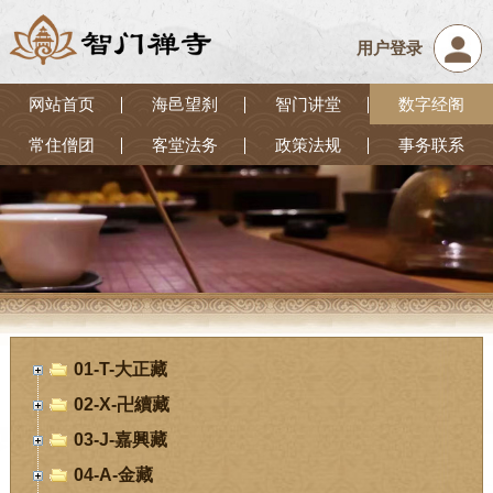
用户登录
网站首页
海邑望刹
智门讲堂
数字经阁
常住僧团
客堂法务
政策法规
事务联系
01-T-大正藏
02-X-卍續藏
03-J-嘉興藏
04-A-金藏