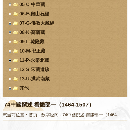
05-C-中華藏
06-F-房山石經
07-G-佛教大藏經
08-K-高麗藏
09-L-乾隆藏
10-M-卍正藏
11-P-永樂北藏
12-S-宋藏遺珍
13-U-洪武南藏
其他
74中國撰述 禮懺部一（1464-1507）
您当前位置：
首页
-
数字经阁
-
74中國撰述 禮懺部一（1464-
1507）