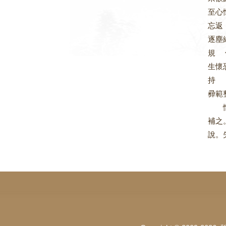
至心
忘返
逐塵
規 
生懷
持 
彛範
懺悔
補之
說。