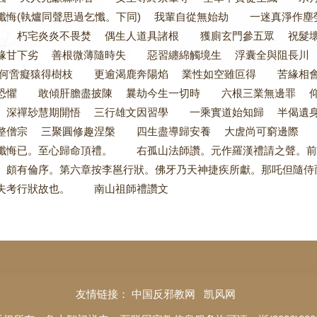
懺悔(執爐同聲思過乞懺。下同) 我輩自從無始劫 一迷真淨作
 朽宅炎炎不畏焚 偶生人道具諸根 獲廁玄門參五眾 祝髮
緣甘下劣 善根微薄隨時失 惡習纏綿觸境生 浮囊全與阻長川
何啻癡猿得樹枝 更逾渴鹿奔陽焰 業性如空雖叵得 苦緣相
恐懼 敢傾肝膽盡披陳 曩劫今生一切時 六根三業無邊罪 仰
深禪玅慧期開悟 三行雄文因習學 一乘實道始知歸 半偈遺
整僧宗 三聚圓修趣涅槃 四生盡導歸安養 大虗尚可窮邊際 
已。至心歸命頂禮。 右孤山法師讚。元作羅漢禮請之聲。前無
。頗有倫序。第六章按李邕行狀。佛牙乃天神捷疾所獻。那吒但隨侍
失考行狀故也。 南山祖師禮讚文
友情链接：
中国反邪教网
凯风网