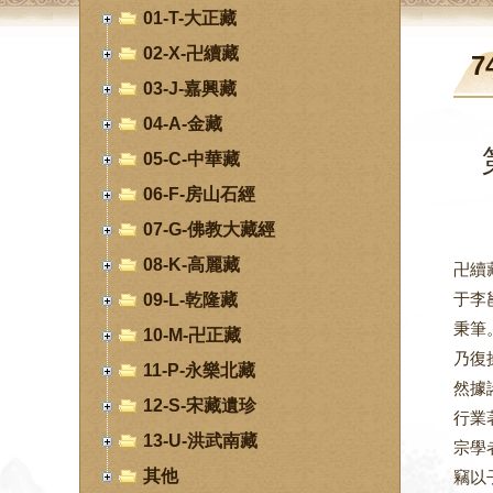
01-T-大正藏
02-X-卍續藏
7
03-J-嘉興藏
04-A-金藏
05-C-中華藏
06-F-房山石經
07-G-佛教大藏經
08-K-高麗藏
卍續
于李
09-L-乾隆藏
秉筆
10-M-卍正藏
乃復
11-P-永樂北藏
然據
12-S-宋藏遺珍
行業
13-U-洪武南藏
宗學
其他
竊以