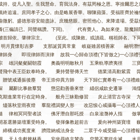
成持。從凡入聖。生我慧命。育我法身。有茲罔極之恩。寧捨爾思之
慎終追遠。庶同孝子之心。由是略展香華。聊陳蘋藻。受福匪齊於禴
喻微躬。盛德形容安能盡詠。庶幾慈眼。密照他心。來降道場。受
養(三徧請已。同聲稱讚。下同)。 代有覺人。為如來使。龍魔歸
稽首歸依。肇律宗主。 (至此。或陳敘。或讀疏。稱祖師名。下同
 明月貫懷彰吉夢 支那誕質異常童 岐嶷雖居積善家 融明潛
律師身 即現律師而演律 故我一心歸命頂禮(下皆倣之)一心頂
宗 雄詞粲粲鬬朝霞 奧義明明敵秋月 五乘軌導躋夷徑 三寶
聲飛中表王臣欽奉時身。 秉持聲譽傳天竺 德業清高動紫震 
贈號咸通振後塵 帝王崇仰異方師 天下歸仁實希有一心頂禮維
深 屬辭比事敘羣賢 懲惡勸善垂來世 緇侶咸欽史遷筆 鴻儒
克期進業常行在定時身。 般舟三昧勤修習 戾止清官古寺深 
燼落秋堂雨夜燈 羣龍禮謁變人形 改惡悛心咸攝毒一心頂禮人
隨 律相冥同聖者談 佛牙潛自那吒授 白泉㶑灔神人指 倣掌
開基選勝築壇重受時身。 發揮像教超前古 爰向神州築寶壇 
締構成功賓度來 躋陞納戒法身全 二眾于今咸受賜一心頂禮報
圓 天人先獻棘林香 安坐尋終京輦寺 空華不實從生滅 