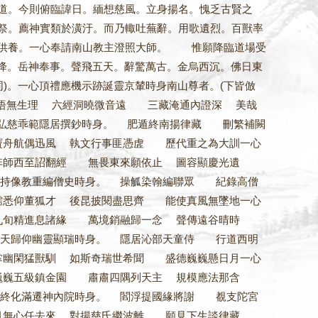
道。今則俯臨諱日。緬想慈風。立身揚名。愧乏古賢之
祭。薦神實類於潢汙。而乃輙吐蕪辭。用歌遺烈。百獸率
茲供養。一心奉請南山教主澄照大師。 惟願降臨道場受
降。岳神奉事。聲飛五天。辭驚萬古。金烏西沉。佛日東
)。一心頂禮應機示跡誕靈京輦時身南山尊者。(下皆倣
悟無生理 六經洞曉微音遠 三藏淹通內證深 美哉
禮弘慈乖範隱居撰鈔時身。 肥遁終南揚律藏 刪繁補闕
舟航偶迅風 執文行事匪憑虗 歷代重之為大訓一心
弉師西至詔翻經 無畏東來願依止 圖容顯慶光遺
持像教重編僧史時身。 操觚染翰編聯眾 紀錄高僧
悉仰董狐才 後昆披閱盡思齊 能使真風無墜地一心
九旬精進息諸緣 萬境銷融歸一念 聲傳遠谷晴時
天歸仰幽靈顯瑞時身。 隱居沁部天童侍 行道西明
幽閑猛獸馴 如斯奇瑞世希聞 盛德巍巍懸日月一心
巍巍五級鎮金園 肅肅四隅列天主 規模應法那含
終化滿遷神內院時身。 閻浮提國緣將謝 覩支陀宮
水月無心任去來 對揚慈氏繼波離 願見下生談律藏