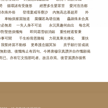
塵勞 循環諸有受微形 經歷多生嬰眾苦 愛河浩浩都
壞衣殊外俗 登壇稟戒等塵沙 內無高志慕超昇 外
 車軸俱摧當險道 腐爛若為堪信施 麤疎殊未合真
會必無差 一失人身不可追 永沉異趣何由出 每念死
對聖慈俱懺悔 即同霜雪頓消鎔 重性輕遮誓秉
身事可聞 千生粉骨恩難報 力荷真乘光佛化 重扶
我誓終當不動移 更希護念賜冥加 庶乎願行皆成就
歎德。後懺悔止有四句。今將唐穆宗真讚并自作懺願偈
而已。亦有它文指那吒者。故且存焉。後霅溪讚亦循舊