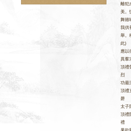
離犯
美。
舞雖
我供
舉。
此)
應以
異羣
頂禮
烈 
功最
頂禮
磬 
太子
頂禮
禮 
果欲