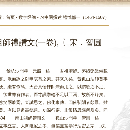
置：
首页
-
数字经阁
-
74中國撰述 禮懺部一（1464-1507）
山祖師禮讚文(一卷), 〖宋．智圓
 集南山禮讚序 餘杭沙門釋 元照 述 吾祖聖師。盛績懿業備載
養。歌而詠之以申哀慕之素。其來久矣。昔孤山法師首事
便。繼有作焉。天台真悟律師兼而用之。以謂歌之不足。
。後世雖有作者。而才識辭翰不足以亞焉。故所不錄矣。
惑於兩岐焉。甞試思之。佛化東傳。四依弘闡者頗眾。雖
美。有以見道高德遠。功深行密。非常情思議所及矣。同
 1504 南山祖師禮讚文 孤山沙門釋 智圓 述
立事立言。大闡毗尼之學。無偏無黨恭行法密之宗。□夫