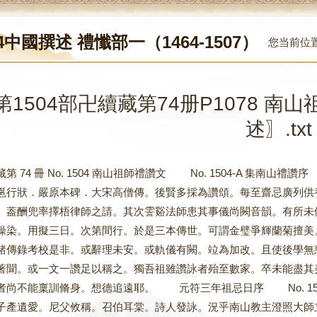
4中國撰述 禮懺部一（1464-1507）
您当前位
第1504部卍續藏第74册P1078 南
述〗.txt
藏第 74 冊 No. 1504 南山祖師禮讚文 No. 1504-A
邕行狀．嚴原本碑．大宋高僧傳。後賢多採為讚頌。每至齋忌廣列供
。葢酬兜率擇梧律師之請。其次霅谿法師患其事儀尚闕音韻。有所未
操染。用擬三日。次第間行。於是三本傳世。可謂金璧爭輝蘭菊擅美
諸傳錄考校是非。或辭理未安。或軌儀有闕。竝為加改。且使後學無
著聞。或一文一讚足以稱之。獨吾祖雖讚詠者殆至數家。卒未能盡其
者尚不能稟訓脩身。想德追遠耶。 元符三年祖忌日序 No.
子產遺愛。尼父攸稱。召伯耳棠。詩人發詠。況乎南山教主澄照大師