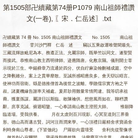
第1505部卍續藏第74册P1079 南山祖師禮讚
文(一卷), 〖宋．仁岳述〗.txt
卍續藏第 74 冊 No. 1505 南山祖師禮讚文 No. 1505 南山祖
師禮讚文 霅川沙門釋 仁岳 述 竊以五乘啟運唯聲聞最先。
三藏流輝故毗尼為本。務遵正法。允屬宗師。既華竺以同文。遂聖賢
而接武。恭惟南山教主西明律師。迹應隋唐。化敷京隰。儀刑開士甞
示現於三生。申錫彛章乃流通於四分。伏自紵麻染翰刪補成篇。空中
之降氎雖分。案上之貫華靡散。至誠所感昭應良多。會天辯以晤言。
使神功而宿衛。繇是德推僧首為後世之波離。學贍儒宗實方袍之平
叔。諸夏機緣告謝率天補處。爰昇玅用難量常情罔逮。我等叨承祖
裔。獲稟孫謀。屬諱日以斯臨。敢陳禴供。想慈風而如在。聊杼讚
辭。庶享克誠。俯迴昭鑒。一心奉請南山教主澄照大師。 惟願降
臨道場。受我供養。 月在太虗則百川現影。心冥至道則三界垂
形。德山高而邁古賢。詞河注而潤來學。一心頂禮日嚴精舍求寶函舍
利時身南山尊者。(下皆倣此) 尸羅欲向靈壇受 舍利先從聖像求
翹首刳心寂爾間 寶函珠顆鏗然降 法蘭齎至功非異 僧會祈