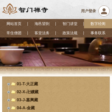
用户登录
网站首页
海邑望刹
智门讲堂
数字经阁
常住僧团
客堂法务
政策法规
事务联系
01-T-大正藏
02-X-卍續藏
03-J-嘉興藏
04-A-金藏