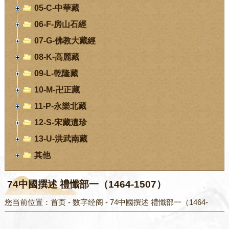
05-C-中華藏
06-F-房山石經
07-G-佛教大藏經
08-K-高麗藏
09-L-乾隆藏
10-M-卍正藏
11-P-永樂北藏
12-S-宋藏遺珍
13-U-洪武南藏
其他
74中國撰述 禮懺部一（1464-1507）
您当前位置：
首页
-
数字经阁
-
74中國撰述 禮懺部一（1464-
1507）