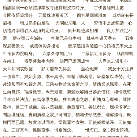
蒲牢振響聞清禁 薝蔔流馨達紫宸 千年像法漸陵遲 琅函鈿
軸誰開演一心頂禮淨業故寺建寶壇授戒時身。 古佛曾經封土處
金園依舊築壇時 五級珠連覆釜形 四方星應璿璣象 成功遂有長
眉禮 增戒仍多白足陞 光闡毗尼唯一人 梵僧不是虗稱讚一心
頂禮終南壇谷入泥洹封定時身。 閻州應迹緣初謝 良月加趺定不
還 薪火雖云有滅時 空華元是無生相 棘林空遺天香在 石室
深扃夜景長 戒德彌彰身後名 懿宗追諡為澄照一心頂禮兜率天上
生逸多內院時身。 六事久修知足行 二嚴親近逸多身 既留蟬蛻
在南山 俄受蓮胎生內院 法門已證圓成性 人界無忘汲引心
天耳如聞哀歎聲 願向龍華先得度 至心懺悔 我及十方法界
一切眾生。無始妄源。本來真淨。結精明而為念。吸塵象以成勞。七
趣流形罔有知歸之所。三乘被物曾無命駕之期。隨惑業以飄零。在死
生而孤露。宿緣微善。今稟最靈。剪髮毀容雖已參於僧寶。絕情洗慾
且未涉於法流。何當像季之時。獲奉終南之教。所愧身心靡執。遮性
難持。違三千威儀。破八萬微細。彝章屢犯。善法都亡。屍捐潡澥之
間詎堪經宿。糞刻旃檀之狀那可聞香。猶賴佛軫慈悲。理容懺悔。既
權門而已闢。故實道以同遵。當觀罪性虗融。即使戒根清淨。四依如
在。三寶真常。惟願哀憐。俱垂護念。 懺悔已。至心歸命頂禮。