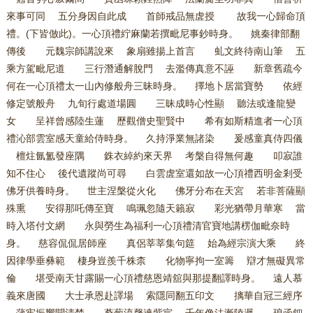
來事可同 五分身因自此成 首師戒品無虗授 故我一心歸命頂
禮。(下皆倣此)。一心頂禮紵麻蘭若撰毗尼事鈔時身。 姚秦律部翻
傳後 元魏宗師講說來 象扇雖揚上首言 虬文終待南山筆 五
乘方駕毗尼道 三行潛通解脫門 去濫傳真意不誣 新章舊疏今
何在一心頂禮太一山內修般舟三昧時身。 擇地卜居當寶勢 依經
修定號般舟 九旬行處道場圓 三昧成時心性顯 聽法或逢龍變
女 呈祥曾感陸生蓮 歷觀僧史聖賢中 希有如斯精進者一心頂
禮沁部雲室感天童給侍時身。 久持淨業無諸染 爰感童真侍四儀
檀炷氤氳發座隅 銖衣綽約來天界 考槃自得無何趣 叩寂誰
知不住心 後代遺蹤尚可尋 白雲虗室還如故一心頂禮西明金剎受
佛牙供養時身。 世主涅槃從火化 佛牙分布在天宮 若非菩薩顯
殊熏 安得那吒傳至寶 鳴珮忽隨天籟寂 彩光猶帶月華寒 當
時入塔付文網 永與勞生為福利一心頂禮清官寶地講楞伽毗奈時
身。 慈容侃侃居師座 真侶莘莘集句筵 始為經宗演大乘 終
因律學垂彝範 棲身豈羨千株柰 化物寧拘一室籌 辯才無礙異常
倫 堪受南天甘露賜一心頂禮慈恩靖舘與那提翻譯時身。 遠人慕
義來唐國 大士承恩赴譯場 索隱同翻五印文 摛華自冠三經序