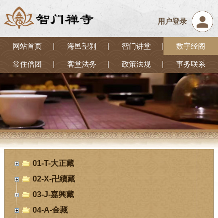
用户登录
网站首页
海邑望刹
智门讲堂
数字经阁
常住僧团
客堂法务
政策法规
事务联系
01-T-大正藏
02-X-卍續藏
03-J-嘉興藏
04-A-金藏