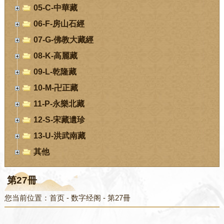
05-C-中華藏
06-F-房山石經
07-G-佛教大藏經
08-K-高麗藏
09-L-乾隆藏
10-M-卍正藏
11-P-永樂北藏
12-S-宋藏遺珍
13-U-洪武南藏
其他
第27冊
您当前位置：
首页
-
数字经阁
-
第27冊