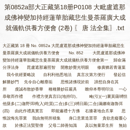
第0852a部大正藏第18册P0108 大毗盧遮那
成佛神變加持經蓮華胎藏悲生曼荼羅廣大成
就儀軌供養方便會 (2卷) 〖 唐 法全集〗.txt
大正藏第 18 冊 No. 0852a 大毘盧遮那成佛神變加持經蓮華胎藏悲生曼荼羅廣大成就儀軌供養方便會 No. 852 大毘盧遮那成佛神變加持經蓮華胎藏悲生曼荼羅廣大成就儀軌供養方便會第一 歸命滿分淨法身 毘盧遮那遍照智 開敷妙覺光明眼 修廣猶若青蓮葉 我今依經要略說 自利利他悉地法 真言次第方便行 發起信解勝妙門 先令自心離塵垢 思惟諸佛現於前 諦想自身在其所 虔誠布散妙香華 種種勝妙莊嚴具 瞻仰本尊明印法 一心恭敬而作禮 作禮方便真言曰(地持印)。 唵(引)(一)曩莫薩嚩怛他蘖多(二)迦野弭嚩(入)吃質(二合)多(三)嚩日羅(二合)滿娜南迦魯弭(四) 由此作禮真實言 即能遍禮十方佛 右膝著地合爪掌 思惟說悔先罪業 我由無明所積集 身口意業造眾罪 貪欲恚癡覆心故 於佛正法賢聖僧 父母二師善知識 及以無量眾生所 無始生死流轉中 具造極重無盡罪 親對十方現在佛 悉皆懺悔不復作 出罪方便真言曰(大慧刀印)。 唵(引一)薩嚩播波薩怖(二合)吒(二)娜訶曩嚩日囉(二合)野(三)娑嚩(二合引)賀(引) 南無十方三世佛 三種常身正法藏 勝願菩提大心眾 我今皆悉正歸依 歸依方便真言曰(普印)。 唵(一)薩嚩沒馱冒地薩怛鑁(三合引)(二)設囉赧蘖車弭(三)嚩日囉(二合)達麼(四)頡唎(二合五) 我淨此身離諸垢 及與三世身口意 過於大海剎塵數 奉獻一切諸如來 施身方便真言曰(獨股印)。 唵(一)薩嚩怛他蘖多(二合)(二)布惹鉢囉(二合)嚩(無渴反)㗚多(二合)曩夜怛麼(二合)南(三)涅哩(二合)夜(引)哆夜弭(四)薩嚩怛他(引)蘖多室者(二合)地底瑟姹(二合)擔(五)薩嚩(去)怛他蘖多惹難謎阿味設覩(引)(六) 淨菩提心勝願寶 我今起發濟群生 生苦等集所纏身 及與無知所害身 救攝歸依令解脫 常當利益諸含識 發菩提心方便真言曰(定印)。 唵(一)冒地唧多(二)母怛跛娜夜弭(三) 十方無量世界中 諸正遍知大海眾 種種善巧方便力 及諸佛子為群生 諸有所修福業等 我今一切盡隨喜 隨喜方便真言曰(歸命合掌)。 唵(引一)薩嚩怛他蘖多(二)本若(尼也反)惹曩(三)弩暮捺那布闍迷伽三暮捺囉(二合四)薩叵(二合)羅儜三摩曳(引五)吽 我今勸請諸如來 菩提大心救世者 唯願普於十方界 常以大雲降法雨 勸請方便真言曰(金剛合掌)。 唵(引一)薩嚩怛他蘖多(二)睇灑儜布惹迷伽三暮捺囉(二合)(三)薩叵(二合)囉儜三摩曳(四)吽 願令凡夫所住處 速捨眾苦所集身 當得至於無垢處 安住清淨法界身 奉請法身方便真言曰(金剛合掌內縛以慧頭指如鉤招之)。 唵(引一)薩嚩怛他(引)蘖多(二)捺睇灑夜弭(三)薩嚩薩怛嚩(二合)係多(引)㗚他(二合去)野(四)達磨馱覩悉體(他以反二合)底㗚嚩(二合)靺覩(五) 所修一切眾善業 利益一切眾生故 我今盡皆正迴向 除生死苦至菩提 迴向方便真言曰(金剛合掌)。 唵(引一)薩嚩怛他(引)蘖多(二合)(二)涅哩(二合)野曩囉(二合)布惹迷伽三暮捺囉(二合三)薩叵(二合)囉儜三摩曳(四)吽 身隨所應以安坐 分明諦觀初字門 次當結三昧耶印 所謂淨除三業道 真言曰。 曩莫三漫多沒馱(引)南(一)阿三迷(二)怛哩(二合)三迷(三)三麼曳(四)娑嚩(二合)賀 纔結此密印 能淨如來地 地波羅蜜滿 成三法界道 次結法界生 密慧之幖幟 淨身口意故 遍轉於身分 彼真言曰。 曩莫三滿多沒馱南(一)達磨馱睹(二)薩嚩(二合)婆嚩句唅(三) 如法界自性 而觀於自身 為令彼堅固 觀自執金剛 結金剛輪印(亦名轉法輪印) 金剛薩埵真言曰。 曩莫三滿多(上)嚩日囉(二合)?(一)嚩日羅(二合)怛摩(二合)句唅(三) 諦觀我此身 即是執金剛 次擐金剛甲 當觀所被服 遍體生焰光 彼真言曰。 曩莫三滿多嚩日羅(二合)? 唵嚩日羅(二合)迦嚩遮(二)吽 囉字色鮮白 空點以嚴之 如彼髻明珠 置之於頂上 所積眾罪垢 由是悉除滅 福慧皆圓滿 一切觸穢處 當加此字門 赤色具威光 焰鬘遍圍繞 次為降伏魔 制諸大障者 當念大護者 無能堪忍明 真言曰。 曩莫薩嚩怛他(引)蘖帝毘藥(二合一)薩嚩佩也尾蘖帝弊(二)尾濕嚩(二合)目契弊(三)薩嚩他(四)唅欠(五)囉吃灑(二合)摩訶沫麗(六)薩嚩怛他蘖多奔尼也(二合)涅左帝(七)吽吽(八)怛羅(二合)吒怛囉(二合)吒(九)阿鉢囉(二合)底訶諦(十)娑嚩(二合)賀 由纔憶念故 諸毘那夜迦 惡形羅剎等 彼一切馳散 警發於地神 應說如是偈 (雙膝長跪定手持杵當心慧手舒五指平掌按地) 怛鑁(二合汝也)泥(引)尾(引天也有女聲)娑(引)乞叉(引二合護也)部(引)跢(引)悉(親也於也一)薩嚩(一切)沒馱(引)曩(佛有多聲)跢(引)易南(引二)左里也(二合引)曩也(修行)尾勢(引)曬(引)數(入殊勝三)部(引)密(淨地)播囉密哆(引)速者(等四)摩囉(天魔)細(引)便演(二合)怛他(引如)婆蘖喃(二合破五)舍(引)吉也(二合釋迦也)僧呬(引)曩(師子)跢(引)易弩(引救世六)怛他(引)賀(如我)魔囉(魔)惹演乞㗚(二合)怛嚩(二合引伏七)滿拏攬歷(曼荼羅)洛佉夜(引畫)沒藥(二合)唅(我八) 地神持次第真言曰。 唵部(引入)欠 灑淨真言曰(三股杵印)。 曩莫三(去)滿多沒馱(引)喃(引)(一)阿鉢羅(二合)底娑(上)謎(二)誐誐曩娑(上)謎(三)三滿多(引)弩(鼻音)蘖帝(引)(四)鉢羅(二合)訖哩(二合)底尾秫弟(引)(五)達摩馱(引)覩尾戍馱?(六)娑嚩(二合)賀 地神勸請偈曰。 諸佛慈愍有情者 唯願存念於我等 我今請白諸賢聖 堅牢地天并眷屬 一切如來及佛子 不捨悲願悉降臨 我受此地求成就 為作證明加護我 持地真言曰(持地印)。 曩莫三(去)滿多沒馱(引)南(引)(一)薩嚩怛他蘖多(引二)地瑟吒(二合)曩(引)地瑟恥(二合)帝(三)阿佐麗(四)尾麼麗(五)娑麼(二合)囉禰(平)(六)鉢囉訖哩(二合)底鉢哩輸睇(七)娑嚩(二合)賀 大毘盧遮那成佛神變加持經菩提幢密印幖幟祕密漫荼羅法品之一 爾時世尊。又復宣說入祕密漫荼羅法。優陀那曰。 真言遍學者 通達祕密壇 如法為弟子 燒盡一切罪 壽命悉焚滅 令彼不復生 同於灰燼已 彼壽命還復 謂以字燒字 因字而更生 一切壽乃至 清淨遍無垢 以十二支句 而作於彼器 如是三昧耶 一切諸如來 菩薩救世者 及佛聲聞眾 乃至諸世間 平等不違逆 解此平等誓 祕密漫荼羅 入一切法教 諸壇得自在 我身等同彼 真言者亦然 以不相異故 說名三昧耶 現前觀羅字 謂淨光焰鬘 赫如朝日暉 念聲真實義 能除一切障 解脫三毒垢 諸法亦復然 先自淨心地 復淨道場地 悉除眾過患 其相如虛空 如金剛所持 此地亦如是 住本尊瑜伽 加以五支字 等引而運想 即同牟尼尊 阿字遍金色 用作金剛輪 加持於下體 說名瑜伽座 鑁字素月光 在於霧聚中 加持自臍上 是名大悲水 囕字初日暉 彤赤在三角 加持本心位 是名智火光 唅字劫災焰 黑色在風輪 加持白毫際 說名自在力 佉字及空點 想成一切色 加持在頂上 故名為大空 五字以嚴身 威德矩熾然 滅除眾罪業 天魔為障者 見赫奕金剛 首中百光王 安立無垢眼 觀身同如來 復念滿足句 曩莫三滿多沒馱喃阿鑁囕唅欠 安立器世間 空風最居下 次觀火水地 是輪同金剛 名大因陀羅 光焰淨金色 普皆遍流出 爾時薄伽梵 觀察大眾會 告祕密主言 有法界幖幟 由是嚴身故 生死中巡歷 於如來大會 菩提幢幖幟 諸天龍夜叉 恭敬而受教 初印佛三昧 法界及法輪 憩伽歸命合 屈風空輪加 法螺虛心合 風絞空輪上 吉祥願蓮華 金剛大慧印 摩訶如來頂 慧拳毫相藏 瑜伽持鉢相 智慧手上舒 名無畏施者 下垂號滿願 慧拳舒火水 智者成佛眼 內縛風輪索 心印舒火輪 舒水如來臍 內縛舒慧水 是名如來腰 如次習真言 大慧刀真言曰。 曩莫三曼多沒馱(引)喃(一)摩賀(引)朅伽尾囉惹(二)達摩珊捺囉(二合)奢迦娑訶惹(三)薩得迦(二合)野捺㗚(二合)瑟恥砌諾迦(四)怛他(引)蘖多尾目吃底(二合)儞(入)佐多(五)尾囉誐達磨儞(入)惹多吽(六) 大法螺真言曰。 曩莫三滿多沒馱(引)喃(一)暗(去) 蓮華座真言曰。 曩莫三滿多沒馱(引)喃(一)阿(去) 金剛大慧真言曰。 曩莫三滿多縛日羅(二合)?(一)吽 如來頂真言曰。 曩莫三滿多沒馱(引)喃(一)吽吽 如來頂相真言曰。 曩莫三滿多沒馱(引)喃(一)誐誐曩(引)難多娑叵(二合)囉儜(二)尾秫馱達磨儞(入丁逸反)惹帝(三)娑嚩(二合)賀(引) 毫相藏真言曰。 曩莫三滿多沒馱(引)喃(一)阿(急呼)唅惹(入) 大鉢真言曰。 曩莫三曼多沒馱(引)喃 婆(上急呼) 施無畏真言曰。 曩莫三曼多沒馱(引)南(一)薩囉他(二合)爾那爾那(三)佩野曩奢那(四)娑嚩(二合)賀 與願滿真言曰。 曩莫三滿多沒馱(引)喃(一)嚩囉娜嚩日羅(二合)怛麼(二合)迦(二)娑嚩(二合)賀 悲生眼真言曰。 曩莫三曼多沒馱(引)喃(一)誐誐曩嚩羅落吃叉(二合)儜(二)迦嚕拏摩野(三)怛他(引)蘖多作吃芻(二合四)娑嚩(二合)賀(引) 如來索真言曰。 曩莫三曼多沒馱(引)喃(一)係係摩賀播奢(二)鉢囉(二合)娑嘮那哩也(二合三)薩埵馱睹(四)微謨訶迦(五)怛他蘖多地目吃底(二合)儞(入)佐多娑嚩(二合)賀 如來心真言曰。 曩莫三滿多沒馱(引)喃(一)枳攘(二合)怒(二)嗢婆(二合)嚩(三)娑嚩(二合)賀 如來臍真言曰。 曩莫三滿多沒馱(引)喃(一)阿沒㗚(二合)都嗢婆(二合)嚩(二)娑嚩(二合)賀 如來腰真言曰。 曩莫三曼多沒馱(引)喃(一)怛他(引)蘖多(引)三婆嚩(二)娑嚩(二合)賀 藏印虛心合 風水屈入內 火合空亦然 地合令少屈 普光準大界 二空屈入內 風舒如放光 火屈如鉤形 如來甲如前 舌相二空入 語門虛中合 水風移入內 牙印風入掌(三補多) 辯說二風輪 置火第三節(頭勿相著) 十力蓮華合 地空屈入內 掌內節相合 念處風捻空 開悟空持水 普賢如意珠 蓮合風加火 慈氏印準前 屈風火輪下 如來藏真言曰。 曩莫薩嚩怛他(引)蘖底弊㘕㘕??(二)娑嚩(二合)賀 普光真言曰。 曩莫三滿多沒馱(引)喃(一)入嚩(二合)攞摩[口*履]儞(平)(二)怛他(引)蘖多㗚旨(二合三)娑嚩(二合)賀 如來甲真言曰。 曩莫三曼多沒馱(引)喃(一)鉢囉(二合)戰拏(二)縛日羅(二合)入縛(二合)攞(三)尾娑普(二合)囉吽(四) 如來舌相真言曰。 曩莫三曼多沒馱(引)喃(一)怛他蘖多爾訶嚩(二合二)薩底也(二合)達麼鉢囉(二合)底瑟恥(二合)多(三)娑嚩(二合)賀(引) 如來語真言曰。 曩莫三漫多沒馱(引)喃(一)怛他(引)蘖多摩訶嚩吃怛囉(二合二)尾濕嚩(二合)枳孃(二合)曩摩護娜也(三)娑嚩(二合)賀 如來牙真言曰。 曩莫三滿多沒馱(引)喃(一)怛他(引)蘖多能瑟吒囉(三合二)囉娑囉娑(引)釳囉(二合)(三)參鉢囉(二合引)博迦(四)薩嚩怛他(引)蘖多(五)尾灑也參婆(上)嚩(六)娑嚩(二合)賀 如來辯說真言曰。 曩莫三曼多沒馱(引)喃(一)阿振底也(二合)娜部(二合)多(二)路波嚩(引)僧三麼哆(上)鉢囉(二合)鉢多(二合)(三)尾輸馱娑嚩(二合)囉(引四)娑嚩(二合)賀 如來持十力真言曰。 曩莫三曼多沒馱(引)喃(一)捺奢沫浪誐達囉(二)吽三髯(三)娑嚩(二合)賀 如來念處真言曰。 曩莫三曼多沒馱(引)喃(一)怛他(引)蘖多娑麼㗚(二合)底(二)薩怛嚩(二合)係怛嚩(二合)毘庾(二合)嗢蘖(二合)多(三)誐誐曩三忙三(去)麼(四)娑嚩(二合)賀 一切法平等開悟真言曰。 曩莫三曼多沒馱(引)喃(一)薩嚩達麼三麼多鉢囉(二合)鉢多(二合二)怛他(引)蘖多弩蘖多(三)娑嚩(二合)賀 普賢菩薩如意珠真言曰。 曩莫三曼多沒馱(引)喃(一)參麼多弩蘖多尾囉惹達麼(二)儞(入)社多(三)摩賀摩賀(四)娑嚩(二合)賀 慈氏菩薩住發生普遍大慈三昧說自心真言曰。 曩莫三曼多沒馱(引)喃(一)阿爾單惹野(二)薩嚩薩怛嚩(二合)奢野弩蘖多(三)娑嚩(二合)賀 時佛住甘露生三昧。說一切三世無閡力明妃真言曰(頂印)。 怛儞也(二合)他(一)誐誐曩三謎(二)阿鉢囉(二合)底(丁以反)三謎(三)薩嚩怛他(引)蘖多三麼跢弩蘖帝(四)誐誐曩三摩(五)嚩羅落乞叉(二合)嬭(平)(六)娑嚩(二合)賀 無能害力明妃真言曰(以梵夾印八遍)。 曩莫薩嚩怛他(引)蘖帝毘藥(二合)(一)薩嚩目契毘藥(二合)阿三迷(三)鉢羅謎(四)阿者隷(五)誐誐泥娑麼(二合)羅嬭(六)薩嚩怛囉(二合)弩蘖帝(七)娑嚩(二合)賀 嚴淨佛國土 奉仕諸如來 諦觀香水海 大海真言曰。 唵尾摩嚕娜地吽 金剛手持華(內智)。 嚩(入莖)嚩日羅(二合)播抳(此大真言王印) 以妙蓮華王 持於華藏界 最初正覺等 敷置曼荼羅 密中之祕密 大悲胎藏生 及無量世間 出世漫荼羅 彼所有圖像 次第說當聽 四方普周匝 一門及通道 金剛印遍嚴 中羯麼金剛 其上大蓮華 妙色金剛莖 八葉具鬚蘂 眾寶自莊嚴 開敷含果實 於彼大蓮印 大空點莊嚴 十二支生句 普遍華臺中 常出無量光 百千眾蓮繞 其上復觀想 大覺師子座 寶王以校飾 在大宮殿中 寶柱皆行列 遍有諸幢蓋 珠鬘等交絡 垂懸妙寶衣 周匝香華雲 及與眾寶雲 普雨雜華等 繽紛以嚴地 諧韻有愛聲 而奏諸音樂 宮中想淨妙 賢瓶與閼伽 寶樹王開敷 照以摩尼燈 三昧總持地 自在之婇女 佛波羅蜜等 菩提妙嚴華 方便作眾伎 歌詠妙法音 供養諸如來 以我功德力 如來加持力 及以法界力 普供養而住 次虛空藏轉明(普通印)。 結大輪壇印 次眾色界道 囉(白色中)囕(赤色幢)迦(黃色華)麼(青色彌)訶(黑色音界道金剛慧印) 觀彼中胎內(諸尊種子一一分明安布先想圓光) 普光淨月輪 清淨離諸垢 中有本尊形 妙色超三界 綃縠嚴身服 寶冠紺髮垂 寂然三摩地 輝焰過眾電 猶如淨鏡內 幽邃現真容 喜怒顯形色 操持與願等 正受相應身 明了心無亂 無相淨法體 應願濟群生 以八曼荼羅 眷屬自圍遶 次東遍知印 北方觀自在 南置金剛手 依涅哩底方 不動如來使 風方勝三世 四方四大護 初門釋迦文 第三妙吉祥 南方除蓋障 勝方地藏尊 龍方虛空藏 及蘇悉眷屬 護世威德天 次第而分布 次應執香爐 淨治真言曰。 唵(引)蘇悉地羯哩入嚩里多(上)曩喃(去)多(上)謨(上)囉多(上二合)曳入嚩(二合)羅入嚩羅滿馱滿馱賀曩賀曩(上)吽泮吒(輕呼) 不動大明王 去垢令清淨 辟除使光顯 及護身結界 彼真言曰。 曩莫三曼多嚩日羅(二合)?(一)戰拏摩賀?灑儜(二)娑破(二合)吒也(三)吽怛囉(二合)吒(四)悍(引)? 次以印真言 而請召眾聖 諸佛菩薩說 依本誓而來 定慧內成拳 慧風屈如鉤 隨召而赴集 真言曰(或三部心請)。 曩莫三曼多沒馱(引)喃(一)阿(去急呼)薩嚩怛囉(二合)鉢囉(二合)底訶諦(二合二)怛他蘖黨矩奢(三)冒地浙哩也(二合)鉢哩布囉迦(四)娑嚩(二合)賀(七遍索鎖鈴除障不動) 次示三昧耶 速滿無上願 令本真言主 諸明歡喜故 所獻閼伽水 如法已加持 奉諸善逝者 用浴無垢身 次當淨一切 佛口所生子 真言曰。 曩莫三滿多沒馱(引)喃(引)誐誐曩三摩(引)三摩娑嚩(二合)賀 次奉華座真言曰(除障加護不動)。 曩莫三滿多沒馱(引)喃(引)阿 而作是言 佉字大空點 而置於頂上 轉身作薩埵 金剛種子心 遍布諸支分 諸法離言說 以具印真言 即同執金剛 彼真言曰(五股三股)。 曩莫三漫多嚩日羅(二合)?(一)戰拏摩訶嚕灑拏(平)(二)吽 遍身被服甲 次應一心作 摧伏諸魔印 真語共相應 慧拳舒風輪 加於白毫際 如毘俱胝形 纔結是法故 當見遍此地 金剛熾焰光 能除極猛利 無量天魔軍 及餘為障者 必定皆退散 怖魔真言曰。 曩莫三滿多沒馱(引)喃(一)摩訶(引)沫羅縛[口*底](二)捺奢嚩路嗢婆(二合)吠(平)(三)摩賀(引)昧怛哩也(二合)毘庾(二合)嗢蘖(二合)[口*底](四)娑嚩(二合)賀 次用難堪忍 密印明結護 藏密散水輪 旋轉指十方 是名結大界 用持十方國 能令悉堅住 是故三世事 悉能普護之 威猛無能覩 大界真言曰。 曩莫三曼多沒馱(引)喃(一)薩嚩怛囉(二合)拏蘖帝(二)滿馱野徙瞞(三)摩訶三摩耶涅羅者(二合)帝(四)娑摩(二合)囉嬭(五)阿鉢囉(二合)底訶帝(六)馱迦馱迦(七)折囉折囉(八)滿馱滿馱(九)捺奢儞以(二合)羶(十)薩嚩怛他蘖多弩枳惹(二合)帝(十一)鉢囉(二合)嚩囉達麼臘馱尾惹曳(十二)婆誐嚩底(十三)尾矩履尾矩隷(十四)麗嚕補哩(十五)娑嚩(二合)賀(引) 次略說真言曰。 麗嚕補哩尾矩[口*履]尾矩隷娑嚩(二合)賀 四方四大護 無畏壞諸怖 難降伏護者 無堪忍普護 藏印水甲合 散舒二風輪 法幢高峯觀 哀愍無餘眾 帝釋方華臺 嚩字光轉成 無畏結護者 金色妙白衣 面現少忿怒 手持於檀荼 夜叉方博字 壞諸怖結護 素衣潔白色 手持於朅伽 龍方觀索字 轉成難降伏 色如無憂華 朱衣現微笑 而觀於眾會 焰魔方唅欠 成無勝結護 黑色玄服衣 毘俱眉浪文 首戴髮髻冠 光照眾生界 手持檀荼印 及一切眷屬 皆坐白蓮華 真言及密印 如前已開示 門門二守護 無能三昧拳 舉翼輪開數 智拳心舒風 猶如相擬勢 相對舉慧拳 狀如相擊勢 不可越守護真言曰。 曩莫三滿多嚩日羅(二合)?(一)訥囉馱(二合)哩灑(二合)摩賀?灑拏(二)佉捺野薩鑁娑怛(二合)他蘖多然矩嚕(三)娑嚩(二合)賀 相向守護真言曰。 曩莫三滿多嚩日羅(二合)?(一)係阿鼻目佉摩賀鉢囉(二合)戰拏(二)佉那野緊旨羅也徙(三)三麼野麼弩娑麼(二合)囉(四)娑嚩(二合)賀 塗香真言曰。 曩莫三滿多沒馱喃(引一)尾輸駄誐度納婆(二合)嚩(二)娑嚩(二合)賀 華鬘真言曰。 曩莫三滿多沒馱喃(引一)摩賀(引)妹怛哩也(二合二)毘廋(二合)訥蘖帝(三)娑嚩(二合)賀 焚香真言曰。 曩莫三滿多沒馱喃(引一)達麼馱怛嚩(二合)弩蘖帝(二)娑嚩(二合)賀 飲食真言曰。 曩莫三滿多沒馱喃(引一)阿囉囉迦囉囉(二)末隣捺娜弭沬隣捺禰(三)摩賀沫瀝(四)娑嚩(二合)賀 燈明真言曰。 曩莫三滿多沒馱喃(引)(一)怛他(引)蘖多(引)囉脂(二合二)娑叵(二合)囉儜嚩婆(引)娑曩(三)誐誐猱娜哩野(二合四)娑嚩(二合)賀 虛空藏明妃普供養真言曰。 曩莫薩嚩怛他(引)蘖帝[口*驃](一)尾濕嚩(二合)目契弊(二)薩縛他欠(四)嗚娜蘖帝薩叵(二合)囉係?(五)誐誐娜劍(平六)娑嚩(二合)賀 毘盧遮那位 及行者所居 皆有海會眾 圍繞端嚴位 讚王如後述 七遍誦說之 讚曰。 阿娑麼左攞怛多(都各反)娑(去引)[口*(隸-木+上)]達弭拏(入一)迦嚕拏(去引)怛麼(二合)迦(上引)惹蘖底(丁以反)耨(入)㑢(入)賀(引)哩拏(二合二)阿娑滿多薩嚩麌拏悉地曩(平)以努(引)(三)阿麼邏(引)左邏娑麼嚩囉蘖囉(二合)達弭拏(入)(四)誐誐儞薩謨(去)跛麼蘖多寧(引)尾地野(二合)底(五)麌拏麗(引)迦哩女(拏與反)蘖抳枳比也(二合)枲(自以反引)弭劍(六)娑普(二合)囉薩嚩(二合)馱(引)覩嚩囉悉地娑地數(七)尾誐妬(引)跛弭數(平)阿娑滿多悉地數(八)薩怛跢(引)麼邏(引)迦嚕拏尾迦妬悉體(他以反二合)跢(引)(九)鉢囉(二合)抳馱(引)曩悉地阿儞嚧(引)馱達麼跢(引)(十)惹誐妬囉他(二合)娑(去引)馱曩跛啷(引)素半底甯(引)(十一)娑多多尾囇嚧左儞訖哩(二合引)播(引)摩賀(引)怛麼(二合)迦(引)(十二)曩儞?(引)馱擔(平引)迦魯拏娑(去引)囉娑(引)哩劍(引)(十三)物哩(二合)惹底怛?(二合)路(引)迦嚩囉悉地那以迦(引)(十四)阿弭跢(引)弭跢底數(平)素(上)娑麼(引)跛底(二合)擔(去引)蘖井(底孕反十五)素蘖丼(準上)誐多澁嚩(二合)比阿護(去引)素達(轉呼)麼跢(引)(十六)娑麼以蘖囉(二合)悉地拶囉娜多那(引)度弭(十七)左囉娜(引)曩儞蘖底[墦-釆+(乞-乙+口)](於去反)迦娜(引)娑娜娑迦(十八)攞底?(二合引)路(引)拶囉悉地娜以迦?(引)播(引十九)娑底哩(二合引)特嚩(二合)蘖底以迦(引)阿曩沒里(二合)跢(引)拽(引)底(二十)娑怛(二合)多娑覩(二合)嚩(引)左哩琰(二合)嚩囉麼蘖囉(二合)嚩(引)(二十一)裕澁麼(二合)多捨囕抳焰(二合)補跛妬(引)娑弭(二合)曩(引)他(二十二)娑跢(二合)嚲探(平)麼怛數蘖囉(二合)摩賀(引)沫阿(去引)?(二十三)涅哩(二合)灑琰(二合)惹誐捺羅(二合)拏蘖丼(底孕反)娑麼蘖囕(二合二十四)怛多(覩各反)娑(二合)薩嚩(引)囉他(二合)迦[啊-可+(嶙-山)](引)娑麼蘖囉(二合)(二十五)涅(儞逸反)弭(引)拏弭儉(祇胤反)娜捨素娜弭(二合)捨(引)素(二十六)補拏以(二合)曩弭薩嚩儞(泥以反)捨(引)素沒淡(引)(二十七)娑滿多訶娜囉(二合)?拏怛麼(二合)漸(子琰反)室者(二合)(二十八)薩怛嚩(二合)尾沒淡(引)布惹鉢怛麼(二合華)蘖底(二合)(二十九)君鑁覩薩怛嚩(二合引)誐拽妬(引)拽他(引)淡(三十)娑跢(二合)他(引)蘖跢(引)散惹曩野地秫地野(二合)跢(引)(三十一)暗嚲(轉呼)囉嚩(二合)呬達(轉呼)麼尾竭多拽室者(二合)(三十二)囉(引)句多囉(引)薩嚩尾誐覩(二合)多拽室者(二合)(三十三)娑沒哩(二合)地野(二合)擔(上引)薩怛嚩(二合)呬跢(引)野曳(引)鑁(三十四)薩嚩(引)鉢娑滿多迦[啊-可+(嶙-山)](引)娑麼(三十五)蘖囉(二合引)誐儼惹誐怛麼(二合)具婆劍(三十六)嚩儞覩(研咄反)烏曩麼薩嚩怛他蘖底(三十七)娑多嚩 若持此讚王 所樂當成就 復次祕密主 如來漫荼羅 猶如淨圓月 內現商佉色 一切佛三角 在於白蓮華 空點為幖幟 金剛印圍繞 從彼真言主 周匝於光明 佛坐道樹下 持此降四魔 號名遍知印 能具多功德 生眾三昧王 次於其北維 導師諸佛母 光曜真金色 縞素以為衣 遍照猶日光 正受住三昧 復次七俱胝 佛母菩薩等 復於彼南方 大勇猛菩薩 大安樂不空 金剛三昧寶 救世諸菩薩 大德聖尊印 號名滿眾願 真陀摩尼珠 住於白蓮上 一