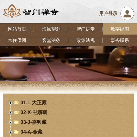
用户登录
网站首页
海邑望刹
智门讲堂
数字经阁
常住僧团
客堂法务
政策法规
事务联系
01-T-大正藏
02-X-卍續藏
03-J-嘉興藏
04-A-金藏