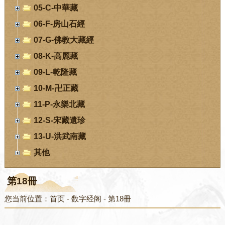
05-C-中華藏
06-F-房山石經
07-G-佛教大藏經
08-K-高麗藏
09-L-乾隆藏
10-M-卍正藏
11-P-永樂北藏
12-S-宋藏遺珍
13-U-洪武南藏
其他
第18冊
您当前位置：
首页
-
数字经阁
-
第18冊