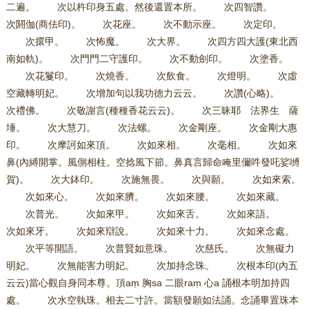
二遍。 次以杵印身五處。然後還置本所。 次四智讚。
次閼伽(商佉印)。 次花座。 次不動示座。 次定印。
次擐甲。 次怖魔。 次大界。 次四方四大護(東北西
南如軌)。 次門門二守護印。 次不動劍印。 次塗香。
次花鬘印。 次燒香。 次飲食。 次燈明。 次虛
空藏轉明妃。 次增加句以我功德力云云。 次讚(心略)。
次禮佛。 次敬謝言(種種香花云云)。 次三昧耶 法界生 薩
埵。 次大慧刀。 次法螺。 次金剛座。 次金剛大惠
印。 次摩訶如來頂。 次如來相。 次毫相。 次如來
鼻(內縛開掌。風側相柱。空捻風下節。鼻真言歸命唵里儞吽發吒娑嚩
賀)。 次大鉢印。 次施無畏。 次與願。 次如來索。
次如來心。 次如來臍。 次如來腰。 次如來藏。
次普光。 次如來甲。 次如來舌。 次如來語。
次如來牙。 次如來辯說。 次如來十力。 次如來念處。
次平等開語。 次普賢如意珠。 次慈氏。 次無礙力
明妃。 次無能害力明妃。 次加持念珠。 次根本印(內五
云云)當心觀自身同本尊。頂aṃ 胸sa 二眼raṃ 心a 誦根本明加持四
處。 次水空執珠。相去二寸許。當額發願如法誦。念誦畢置珠本