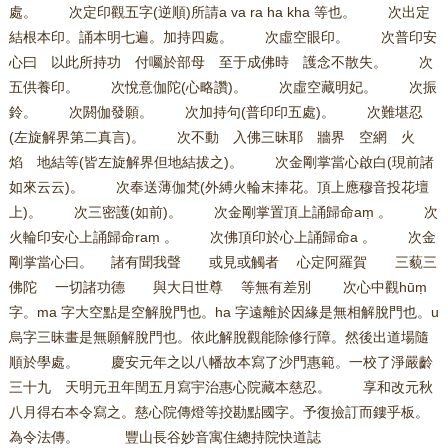
處。 次定印觀五字(逆順)所請a va ra ha kha 等也。 次出定
結根本印。誦本明七遍。加持四處。 次虛空眼印。 次普印安
心曰 以此所持功 付囑於部母 至于成佛時 護念不散失。 次
五供養印。 次悅意伽陀(心略讚)。 次虛空藏明妃。 次振
鈴。 次閼伽發願。 次加持句(普印印五處)。 次難堪忍
(左旋解界第二真言)。 次不動 入佛三昧耶 牆界 空網 火
焰 地結等(皆左旋解界但地結拔之)。 次金剛掌當心啟白(現前諸
如來云云)。 次奉送薄伽梵(外縛火輪末捧花。頂上應穆音投花壇
上)。 次三密護(如前)。 次金剛掌置頂上誦歸命aṃ 。 次
火輪印安心上誦歸命raṃ 。 次佛頂印於心上誦歸命a 。 次金
剛掌當心曰。 諸有聞我聲 或見或觸者 心定阿羅賀 三藐三
佛陀 一切諸功德 與大日世尊 等無有差別 次心中觀hūṃ
字。ma 字大空點是空解脫門也。ha 字遠離於因緣是無相解脫門也。u
烏字三昧畫是無願解脫門也。依此解脫觀能除修行障。然後出道場隨
順於學處。 慶安元年之以八幡故本寫了沙門惠範。一校了淨嚴齡
三十九 天明元丑年閏五月寫宇治惠心院藏本慈忍。 享和改元秋
八月得右本令寫之。慈心院傳燈等挍勘點國字。予復撿訂而鏤乎板。
為令法傳。 豐山長谷妙音寓住總持院快道誌