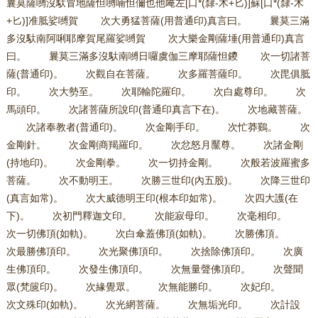
曩莫薩嚩沒馱冒地薩怛嚩喃怛儞也他唵左[口*(隸-木+匕)]蘇[口*(隸-木
+匕)]准胝娑嚩賀 次大勇猛菩薩(用普通印)真言曰。 曩莫三滿
多沒馱南阿唎耶摩賀尾羅娑嚩賀 次大樂金剛薩埵(用普通印)真言
曰。 曩莫三滿多沒馱南嚩日囉虞伽三摩耶薩怛鑁 次一切諸菩
薩(普通印)。 次觀自在菩薩。 次多羅菩薩印。 次毘俱胝
印。 次大勢至。 次耶輸陀羅印。 次白處尊印。 次
馬頭印。 次諸菩薩所說印(普通印真言下在)。 次地藏菩薩。
次諸奉教者(普通印)。 次金剛手印。 次忙莽鷄。 次
金剛針。 次金剛商羯羅印。 次忿怒月黶尊。 次諸金剛
(持地印)。 次金剛拳。 次一切持金剛。 次般若波羅蜜多
菩薩。 次不動明王。 次勝三世印(內五股)。 次降三世印
(真言如常)。 次大威德明王印(根本印如常)。 次四大護(在
下)。 次初門釋迦文印。 次能寂母印。 次毫相印。
次一切佛頂(如軌)。 次白傘蓋佛頂(如軌)。 次勝佛頂。
次最勝佛頂印。 次光聚佛頂印。 次捨除佛頂印。 次廣
生佛頂印。 次發生佛頂印。 次無量聲佛頂印。 次聲聞
眾(梵篋印)。 次緣覺眾。 次無能勝印。 次妃印。
次文殊印(如軌)。 次光網菩薩。 次無垢光印。 次計設