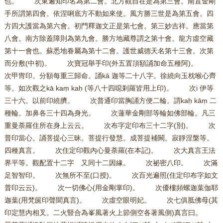
也。 次東遍知印名為第二會。北方觀自在是為第三會。南置金剛
手所謂第四會。依涅唎底方不動如來使。風方勝三世是為第五會。四
方四大護當為第六會。初門釋迦文正是第七會。第三妙吉祥。應當第
八會。南方除蓋障則為第九會。勝方地藏尊謂之第十會。龍方虛空藏
第十一會也。蘇悉地眷屬為第十二會。護世威德天名第十三會。次第
而分敷(中初)。 次寶冠舉手印(外五置頂額誦加命五種阿)。
次甲冑印。分額每重三歸命。誦kā 迦等二十八字。徐繞向玉枕喉心齊
等。如次觀之kā kaṃ kaḥ (等八十四噁剎羅皆用上印)。 次i 伊等
三十六。以前印繞臍。 次普通印當胸誦方便二輪。謂kaḥ kāṃ 二
種輪。加鼻各三十四為身光。 次蓮華金剛部等輪如佛部輪。凡三
重曼荼羅住所在身上云云。 次布字定印布三十二字(別)。 次
普印當心。誦菩提心三昧。菩提行發慧。成菩提補闕。寂靜涅槃等。
四種真言。 次住定印觀內心曼荼羅(在本記)。 次大真言王法
界平等。觀配置十二字 又同十二因緣。 次祕密八印。 次滿
足智智印。 次無所不至(口授)。 次百光遍照(住定印布字如文
普印云云)。 次一切佛心(用金剛掌印)。 次優樓頻螺迦葉伽耶
迦葉(用梵篋印聲聞真言)。 次虛空眼明妃。 次七俱胝佛母(其
印定慧內相叉。二火豎合為峯風著火上節側空各著風側)真言曰。