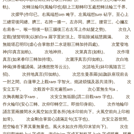
軌)。 次轉法輪印(風輪印也)額上三順轉印五處想轉法輪三千界。
次擐甲(作印已。右風端想oṃ 唵字。左風端想ṭuṃ 砧字。至心上
三纏背後同纏。臍三。右胯一膝一。左亦同。臍三。腰背三。心嬭左
右肩各一。喉一頸後一額三腦後三右左耳上作結髮之勢)。 次住入
定觀(號髻明珠)以鮮白ra 羅字置於頂上。罪垢除滅福慧圓滿。 次
無能堪忍明印(虛心合掌散舒二水逆順三轉加持四處)。 次驚發地
神(印真言如軌)。 次地神持。 次第真言(如軌)。 次作壇
真言(如來拳印三轉加持壇)。 次灑淨真言(印如軌)。 次白地
神偈(捧香爐誦偈。諸佛慈愍等云云)。 次請地天(鉢印風隨言三
招)。 次持地真言(印如軌)。 次悲生曼荼羅(結跏趺座現前去
一肘之間。白蓮華之上觀raṃ 字智火。燒諸煩惱及器共清淨)。 次
安立五字。 次觀首中百光遍照aṃ 。 次心置無生句a 。
次胸表離染字raṃ 。 次安立無垢眼(謂二目觀raṃ 字也)。 次
作火輪印(安心三轉。次仰印轉空三。即捨印身前)。 次作地輪印
誦言置兩膝間水火風空如次置各所(地水印前向下。火風空前向上印相
如常)。 次金剛合掌當心誦滿足句(五字也)。 次安立器世間。
想空輪在下界其量無量也。風火水如次作用(印末皆向下)。 次住