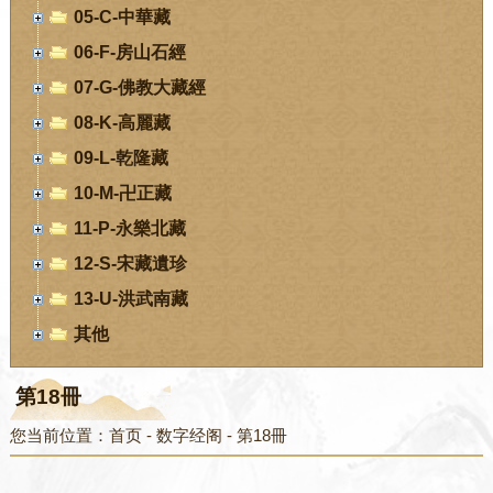
05-C-中華藏
06-F-房山石經
07-G-佛教大藏經
08-K-高麗藏
09-L-乾隆藏
10-M-卍正藏
11-P-永樂北藏
12-S-宋藏遺珍
13-U-洪武南藏
其他
第18冊
您当前位置：
首页
-
数字经阁
-
第18冊