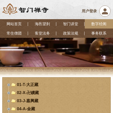
用户登录
网站首页
海邑望刹
智门讲堂
数字经阁
常住僧团
客堂法务
政策法规
事务联系
01-T-大正藏
02-X-卍續藏
03-J-嘉興藏
04-A-金藏