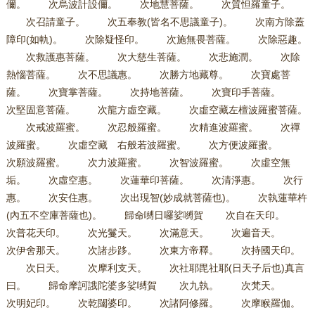
儞。 次烏波計設儞。 次地慧菩薩。 次質怛羅童子。
次召請童子。 次五奉教(皆名不思議童子)。 次南方除蓋
障印(如軌)。 次除疑怪印。 次施無畏菩薩。 次除惡趣。
次救護惠菩薩。 次大慈生菩薩。 次悲施潤。 次除
熱惱菩薩。 次不思議惠。 次勝方地藏尊。 次寶處菩
薩。 次寶掌菩薩。 次持地菩薩。 次寶印手菩薩。
次堅固意菩薩。 次龍方虛空藏。 次虛空藏左檀波羅蜜菩薩。
次戒波羅蜜。 次忍般羅蜜。 次精進波羅蜜。 次禪
波羅蜜。 次虛空藏 右般若波羅蜜。 次方便波羅蜜。
次願波羅蜜。 次力波羅蜜。 次智波羅蜜。 次虛空無
垢。 次虛空惠。 次蓮華印菩薩。 次清淨惠。 次行
惠。 次安住惠。 次出現智(妙成就菩薩也)。 次執蓮華杵
(內五不空庫菩薩也)。 歸命嚩日囉娑嚩賀 次自在天印。
次普花天印。 次光鬘天。 次滿意天。 次遍音天。
次伊舍那天。 次諸步跢。 次東方帝釋。 次持國天印。
次日天。 次摩利支天。 次社耶毘社耶(日天子后也)真言
曰。 歸命摩訶誐陀婆多娑嚩賀 次九執。 次梵天。
次明妃印。 次乾闥婆印。 次諸阿修羅。 次摩睺羅伽。