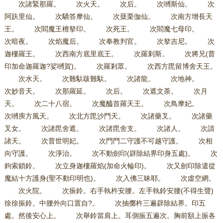
次諸緊那羅。 次火天。 次后。 次嚩斯仙。 次
阿趺里仙。 次驕答摩仙。 次蘖栗伽仙。 次南方增長天
王。 次閻魔王檀拏印。 次死王。 次閻魔七母印。
次暗夜。 次焰魔后。 次奉教判官。 次拏吉尼。 次
迦樓羅王。 次西南方底里底王。 次羅剎斯。 次將兄(普
印加命迦羅迦?娑嚩賀)。 次羅剎眾。 次西方毘留博舍天王。
次水天。 次難馱跋難馱。 次諸龍。 次地神。
次妙音天。 次那羅延。 次后。 次遮文荼。 次月
天。 次二十八宿。 次魔醯首羅天王。 次鳥摩妃。
次嚩庾方風天。 次北方毘沙門天。 次諸藥叉。 次諸藥
叉女。 次諸毘舍遮。 次諸毘舍支。 次諸人。 次請
諸天。 次普世明妃。 次門門二守護不可越守護。 次相
向守護。 次淨治。 次不動劍印(辟除結界印身五處)。 次
鉤索鎖鈴。 次立身迦樓羅焰(加命火輪印)。 次又劍印除遣從
魔結十方護身(聖不動印明也)。 次入佛三昧耶。 次虛空網。
次火院。 次振鈴。右手執杵安腰。左手執鈴安腰(不得生聲)
徐徐振鈴。中腰外向口置自?。 次抽擲杵三遍辟除結界。印五
處。然後安心上。 次舉鈴當肩上。耳側振五遍次。胸前額上振各