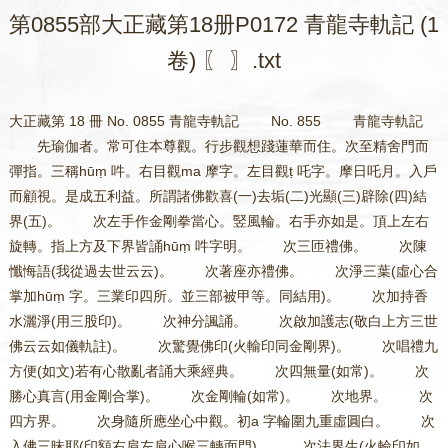
第0855部大正藏第18册P0172 青龍寺軌記 (1
卷) 〖 〗.txt
大正藏第 18 冊 No. 0855 青龍寺軌記 No. 855 青龍寺軌記
先瑜伽者。常可住本尊觀。行步觀想踐蓮華而住。次至精舍門而
彈指。三稱hūṃ 吽。右目觀ma 摩字。左目觀ṭ 吒字。摩日吒月。入戶
而顧視。是成五利益。所謂諸佛歡喜(一)去垢(二)光顯(三)辟除(四)結
界(五)。 次左手作金剛拳當心。竪風輪。右手亦如是。頂上左右
旋轉。指上方及下界皆誦hūṃ 吽字明。 次三匝禮佛。 次陳
懺悔語(我從過去世云云)。 次著座亦禮佛。 次淨三葉(虛心合
掌加hūṃ 字。三業印四所。並三部被甲等。同結用)。 次加持香
水灑淨(用三股印)。 次神分諷誦。 次啟加護志(敬白上方三世
佛云云如儀軌註)。 次驚覺佛印(火輸印同金剛界)。 次唱禮九
方便(如文)若有心散亂者誦大乘經典。 次四無量(如常)。 次
勝心真言(用金剛合掌)。 次金剛輪(如常)。 次地界。 次
四方界。 次身隨所應坐心中觀。初a 字輪圍九重虛圓白。 次
入佛三昧耶(印額右肩左肩心喉三轉面門)。 次法界生(火輪印如