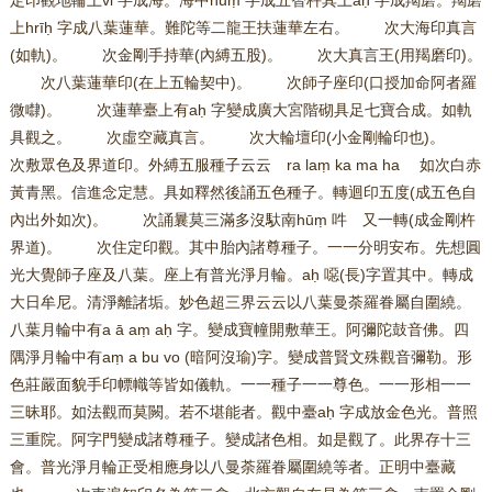
定印觀地輪上vi 字成海。海中hūṃ 字成五智杵其上aḥ 字成羯磨。羯磨
上hrīḥ 字成八葉蓮華。難陀等二龍王扶蓮華左右。 次大海印真言
(如軌)。 次金剛手持華(內縛五股)。 次大真言王(用羯磨印)。
次八葉蓮華印(在上五輪契中)。 次師子座印(口授加命阿者羅
微㘑)。 次蓮華臺上有aḥ 字變成廣大宮階砌具足七寶合成。如軌
具觀之。 次虛空藏真言。 次大輪壇印(小金剛輪印也)。
次敷眾色及界道印。外縛五服種子云云 ra laṃ ka ma ha 如次白赤
黃青黑。信進念定慧。具如釋然後誦五色種子。轉迴印五度(成五色自
內出外如次)。 次誦曩莫三滿多沒馱南hūṃ 吽 又一轉(成金剛杵
界道)。 次住定印觀。其中胎內諸尊種子。一一分明安布。先想圓
光大覺師子座及八葉。座上有普光淨月輪。aḥ 噁(長)字置其中。轉成
大日牟尼。清淨離諸垢。妙色超三界云云以八葉曼荼羅眷屬自圍繞。
八葉月輪中有a ā aṃ aḥ 字。變成寶幢開敷華王。阿彌陀鼓音佛。四
隅淨月輪中有aṃ a bu vo (暗阿沒瑜)字。變成普賢文殊觀音彌勒。形
色莊嚴面貌手印幖幟等皆如儀軌。一一種子一一尊色。一一形相一一
三昧耶。如法觀而莫闕。若不堪能者。觀中臺aḥ 字成放金色光。普照
三重院。阿字門變成諸尊種子。變成諸色相。如是觀了。此界存十三
會。普光淨月輪正受相應身以八曼荼羅眷屬圍繞等者。正明中臺藏