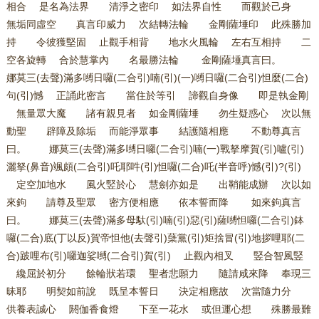
相合 是名為法界 清淨之密印 如法界自性 而觀於己身
無垢同虛空 真言印威力 次結轉法輪 金剛薩埵印 此殊勝加
持 令彼獲堅固 止觀手相背 地水火風輪 左右互相持 二
空各旋轉 合於慧掌內 名最勝法輪 金剛薩埵真言曰。
娜莫三(去聲)滿多嚩日囉(二合引)喃(引)(一)嚩日囉(二合引)怛麼(二合)
句(引)憾 正誦此密言 當住於等引 諦觀自身像 即是執金剛
無量眾大魔 諸有親見者 如金剛薩埵 勿生疑惑心 次以無
動聖 辟障及除垢 而能淨眾事 結護隨相應 不動尊真言
曰。 娜莫三(去聲)滿多嚩日囉(二合引)喃(一)戰拏摩賀(引)嚧(引)
灑拏(鼻音)颯頗(二合引)吒耶吽(引)怛囉(二合)吒(半音呼)憾(引)?(引)
定空加地水 風火竪於心 慧劍亦如是 出鞘能成辦 次以如
來鉤 請尊及聖眾 密方便相應 依本誓而降 如來鉤真言
曰。 娜莫三(去聲)滿多母馱(引)喃(引)惡(引)薩嚩怛囉(二合引)鉢
囉(二合)底(丁以反)賀帝怛他(去聲引)蘖黨(引)矩捨冒(引)地拶哩耶(二
合)跛哩布(引)囉迦娑嚩(二合引)賀(引) 止觀內相叉 竪合智風竪
纔屈於初分 餘輪狀若環 聖者悲願力 隨請咸來降 奉現三
昧耶 明契如前說 既呈本誓日 決定相應故 次當隨力分
供養表誠心 閼伽香食燈 下至一花水 或但運心想 殊勝最難