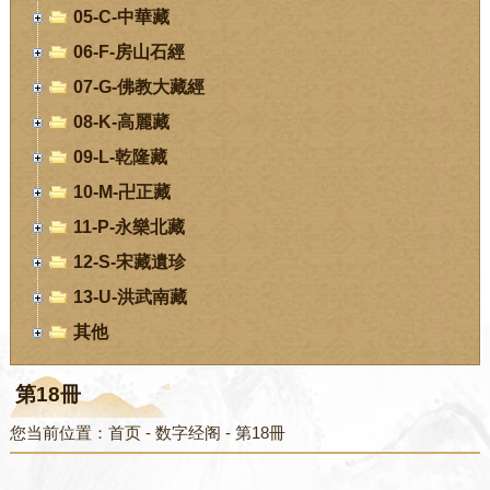
05-C-中華藏
06-F-房山石經
07-G-佛教大藏經
08-K-高麗藏
09-L-乾隆藏
10-M-卍正藏
11-P-永樂北藏
12-S-宋藏遺珍
13-U-洪武南藏
其他
第18冊
您当前位置：
首页
-
数字经阁
-
第18冊