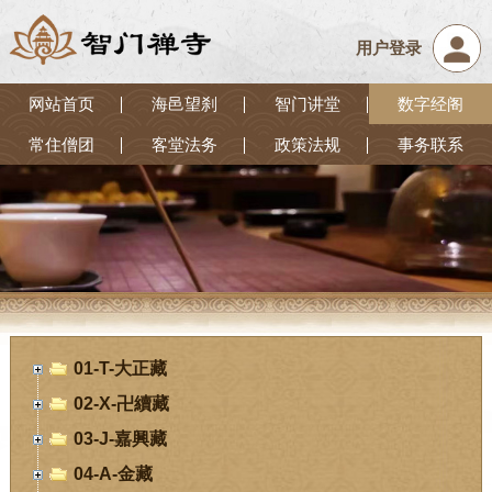
用户登录
网站首页
海邑望刹
智门讲堂
数字经阁
常住僧团
客堂法务
政策法规
事务联系
01-T-大正藏
02-X-卍續藏
03-J-嘉興藏
04-A-金藏