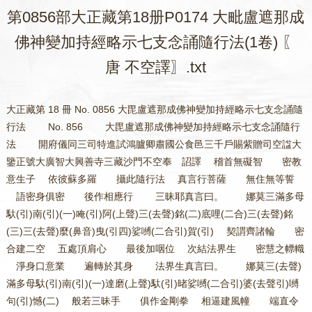
第0856部大正藏第18册P0174 大毗盧遮那成
佛神變加持經略示七支念誦隨行法(1卷) 〖
唐 不空譯〗.txt
大正藏第 18 冊 No. 0856 大毘盧遮那成佛神變加持經略示七支念誦隨
行法 No. 856 大毘盧遮那成佛神變加持經略示七支念誦隨行
法 開府儀同三司特進試鴻臚卿肅國公食邑三千戶賜紫贈司空諡大
鑒正號大廣智大興善寺三藏沙門不空奉 詔譯 稽首無礙智 密教
意生子 依彼蘇多羅 攝此隨行法 真言行菩薩 無住無等誓
語密身俱密 後作相應行 三昧耶真言曰。 娜莫三滿多母
馱(引)南(引)(一)唵(引)阿(上聲)三(去聲)銘(二)底哩(二合)三(去聲)銘
(三)三(去聲)麼(鼻音)曳(引四)娑嚩(二合引)賀(引) 契謂齊諸輪 密
合建二空 五處頂肩心 最後加咽位 次結法界生 密慧之幖幟
淨身口意業 遍轉於其身 法界生真言曰。 娜莫三(去聲)
滿多母馱(引)南(引)(一)達磨(上聲)馱(引)暏娑嚩(二合引)婆(去聲引)嚩
句(引)憾(二) 般若三昧手 俱作金剛拳 相逼建風幢 端直令