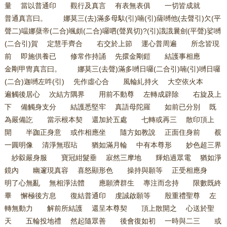
量 當以普通印 觀行及真言 有表無表俱 一切皆成就
普通真言曰。 娜莫三(去)滿多母馱(引)喃(引)薩嚩他(去聲引)欠(平
聲二)嗢娜蘖帝(二合)颯頗(二合)囉呬(聲異切)?(引)誐誐曩劍(平聲)娑嚩
(二合引)賀 定慧手齊合 右交於上節 運心普周遍 所念皆現
前 即施供養已 修常作持誦 先擐金剛鎧 結護事相應
金剛甲冑真言曰。 娜莫三(去聲)滿多嚩日囉(二合引)喃(引)嚩日囉
(二合)迦嚩左吽(引) 先作虛心合 風輪糺持火 大空依火本
遍觸後居心 次結方隅界 用前不動尊 左轉成辟除 右旋及上
下 備觸身支分 結護悉堅牢 真語母陀羅 如前已分別 既
為嚴備訖 當示根本契 還加於五處 七轉或再三 散印頂上
開 半跏正身意 或作相應坐 隨方如教說 正面住身前 覩
一圓明像 清淨無瑕玷 猶如滿月輪 中有本尊形 妙色超三界
紗縠嚴身服 寶冠紺髮垂 寂然三摩地 輝焰過眾電 猶如淨
鏡內 幽邃現真容 喜怒顯形色 操持與願等 正受相應身
明了心無亂 無相淨法體 應願濟群生 專注而念持 限數既終
畢 懈極後方息 復結普通印 虔誠啟願等 殷重禮聖尊 左
轉無動力 解前所結護 還呈本尊契 頂上散開之 心送於聖
天 五輪投地禮 然起隨眾善 後會復如初 一時與二三 或