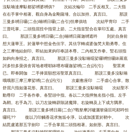
沒馱喃達摩馱都娑嚩婆嚩俱? 次結次輪印 二手反相叉。二大指
在右手掌中相著。觀自身為金剛薩埵。合以加持。真言曰。 那謨
三曼多嚩日囉(二合)喃嚩日囉(二合引)怛摩俱唅 次結甲冑印 二手
三普吒掌。二頭指屈拄中指背上節。二大指並竪合在掌印五處。真言
曰。 那謨三曼多嚩日囉(二合)喃嚩日羅迦嚩遮吽 則於自身前
想大蓮華王。於蓮華中想金色佉字。其佉字轉成婆伽梵大勤勇尊。住
之三摩地結劍印。即結如來鉤印奉請本尊。二內相叉作拳。竪右頭指
如鉤向身招之。真言曰。 那謨三曼多沒馱喃噁娑囉嚩怛囉鉢羅底
訶多怛多蘖俱舍冐地者哩耶鉢哩布囉迦娑嚩(二合)訶(引) 聖眾來
已。即奉閼伽 二手捧當額想浴聖眾真言曰。 那謨三曼多沒馱喃
哦哦那三摩三摩娑嚩(二合)訶(引) 次獻敷座印 二手虛心合掌。散
舒屈六指如蓮花形。真言曰。 那謨三曼多沒馱喃噁 次結聖不
動尊印 二手各作拳。各竪頭中指。各以二大指押無名指小指。左手
為鞘。右手為刀。以刀左旋轉辟除諸魔障。右旋轉及上下成方隅界。
真言曰。 那謨三曼多嚩日羅(二合)?戰拏摩訶嚧灑拏薩叵吒耶吽怛
囉吒?? 復以刀印觸香花求無垢令淨。以成加護置於鞘中。 次
結毘盧遮那五字劍印 二手合掌屈二頭指相著。如劍形。真言曰。