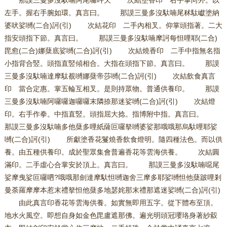
那謨三曼多沒馱喃阿尾囉吽欠 次結塗香印 右手掌向外。以
左手。握右手腕如環。真言曰。 那謨三曼多沒馱喃尾秫駄巘塗納
婆吠娑嚩(二合)訶(引) 次結花印 二手內相叉。仰掌頭指著。二大
指安頭指下節。真言曰。 那謨三曼多沒馱喃摩訶每怛哩耶(二合)
毘愈(二合)娜蘖底娑嚩(二合)訶(引) 次結燒香印 二手中指無名指
小指背合竪。頭指直竪傾相合。大指在頭指下節。真言曰。 那謨
三曼多沒馱喃達摩駄覩嚩娜蘖帝莎嚩(二合)訶(引) 次結飲食真言
印 當合定惠。掌五輪互相叉。是則持眾物。普通供養印。 那謨
三曼多沒馱喃阿囉囉迦囉囉末隣捺那迷娑嚩(二合)訶(引) 次結燈
印。右手作拳。中指直竪。頭指屈大捻。指博附中指。真言曰。
那謨三曼多沒馱喃多他蘖多哩紙薩叵囉拏嚩婆娑那哦哦那烏馱哩耶娑
嚩(二合)訶(引) 所獻塗香花鬘燒香飲食燈明。隨四種法色。而以供
養。由五種供養印。成於聖眾集會普遍香花等雲海供養。 次結圓
滿印。二手虛心合掌安於頂上。真言曰。 那謨三曼多沒馱喃噁尾
娑摩曳娑叵囉呬?哦哦那劍達摩馱怛嚩迦舍三摩多耶娑嚩怛他蘖跛哩剎
曼荼羅摩摩本惹末禮拏怛他蘖多地瑟姹那末禮那遮迷娑嚩(二合)訶(引)
由此真言印香花等雲海供養。如實無即用五字。從下體布至頂。
地水火風空。即想自身如金色毘盧遮那佛。遍光明頭冠瓔珞身著紗縠