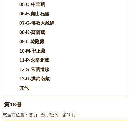
05-C-中華藏
06-F-房山石經
07-G-佛教大藏經
08-K-高麗藏
09-L-乾隆藏
10-M-卍正藏
11-P-永樂北藏
12-S-宋藏遺珍
13-U-洪武南藏
其他
第18冊
您当前位置：
首页
-
数字经阁
-
第18冊