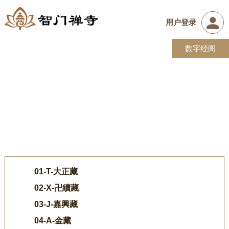
用户登录
网站首页
海邑望刹
智门讲堂
数字经阁
常住僧团
客堂法务
政策法规
事务联系
01-T-大正藏
02-X-卍續藏
03-J-嘉興藏
04-A-金藏