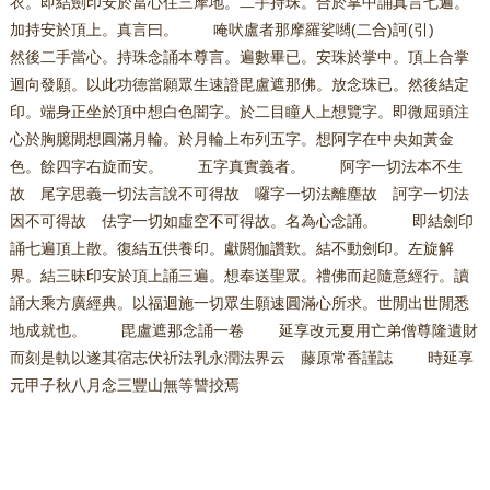
衣。即結劍印安於當心住三摩地。二手持珠。合於掌中誦真言七遍。
加持安於頂上。真言曰。 唵吠盧者那摩羅娑嚩(二合)訶(引)
然後二手當心。持珠念誦本尊言。遍數畢已。安珠於掌中。頂上合掌
迴向發願。以此功德當願眾生速證毘盧遮那佛。放念珠已。然後結定
印。端身正坐於頂中想白色闇字。於二目瞳人上想覽字。即微屈頭注
心於胸臆閒想圓滿月輪。於月輪上布列五字。想阿字在中央如黃金
色。餘四字右旋而安。 五字真實義者。 阿字一切法本不生
故 尾字思義一切法言說不可得故 囉字一切法離塵故 訶字一切法
因不可得故 佉字一切如虛空不可得故。名為心念誦。 即結劍印
誦七遍頂上散。復結五供養印。獻閼伽讚歎。結不動劍印。左旋解
界。結三昧印安於頂上誦三遍。想奉送聖眾。禮佛而起隨意經行。讀
誦大乘方廣經典。以福迴施一切眾生願速圓滿心所求。世閒出世閒悉
地成就也。 毘盧遮那念誦一卷 延享改元夏用亡弟僧尊隆遺財
而刻是軌以遂其宿志伏祈法乳永潤法界云 藤原常香謹誌 時延享
元甲子秋八月念三豐山無等讐挍焉
友情链接：
中国反邪教网
凯风网