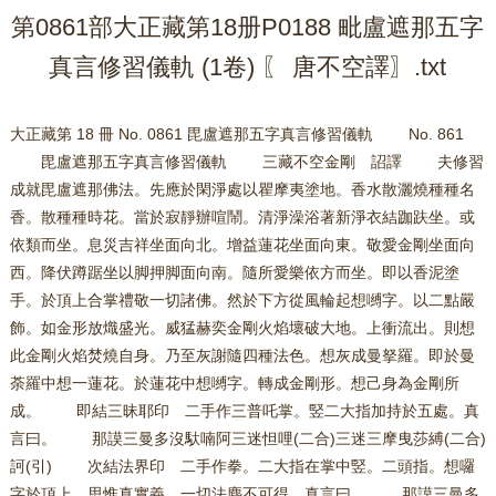
第0861部大正藏第18册P0188 毗盧遮那五字
真言修習儀軌 (1卷) 〖 唐不空譯〗.txt
大正藏第 18 冊 No. 0861 毘盧遮那五字真言修習儀軌 No. 861
毘盧遮那五字真言修習儀軌 三藏不空金剛 詔譯 夫修習
成就毘盧遮那佛法。先應於閑淨處以瞿摩夷塗地。香水散灑燒種種名
香。散種種時花。當於寂靜辦喧鬧。清淨澡浴著新淨衣結跏趺坐。或
依類而坐。息災吉祥坐面向北。增益蓮花坐面向東。敬愛金剛坐面向
西。降伏蹲踞坐以脚押脚面向南。隨所愛樂依方而坐。即以香泥塗
手。於頂上合掌禮敬一切諸佛。然於下方從風輪起想嚩字。以二點嚴
飾。如金形放熾盛光。威猛赫奕金剛火焰壞破大地。上衝流出。則想
此金剛火焰焚燒自身。乃至灰謝隨四種法色。想灰成曼拏羅。即於曼
荼羅中想一蓮花。於蓮花中想嚩字。轉成金剛形。想己身為金剛所
成。 即結三昧耶印 二手作三普吒掌。竪二大指加持於五處。真
言曰。 那謨三曼多沒馱喃阿三迷怛哩(二合)三迷三摩曳莎縛(二合)
訶(引) 次結法界印 二手作拳。二大指在掌中竪。二頭指。想囉
字於頂上。思惟真實義。一切法塵不可得。真言曰。 那謨三曼多