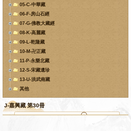
05-C-中華藏
06-F-房山石經
07-G-佛教大藏經
08-K-高麗藏
09-L-乾隆藏
10-M-卍正藏
11-P-永樂北藏
12-S-宋藏遺珍
13-U-洪武南藏
其他
J-嘉興藏 第30冊
您当前位置：
首页
-
数字经阁
-
J-嘉興藏 第30冊