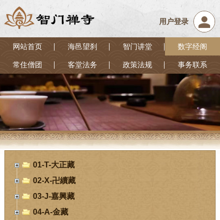
用户登录
网站首页
海邑望刹
智门讲堂
数字经阁
常住僧团
客堂法务
政策法规
事务联系
01-T-大正藏
02-X-卍續藏
03-J-嘉興藏
04-A-金藏