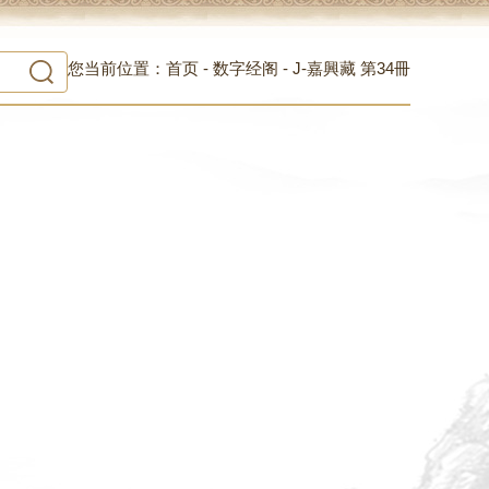
您当前位置：
首页
-
数字经阁
-
J-嘉興藏 第34冊