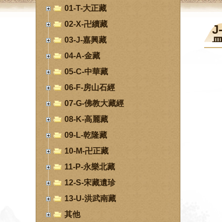
01-T-大正藏
02-X-卍續藏
J
03-J-嘉興藏
04-A-金藏
05-C-中華藏
06-F-房山石經
07-G-佛教大藏經
08-K-高麗藏
09-L-乾隆藏
10-M-卍正藏
11-P-永樂北藏
12-S-宋藏遺珍
13-U-洪武南藏
其他