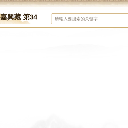
-嘉興藏 第34
冊