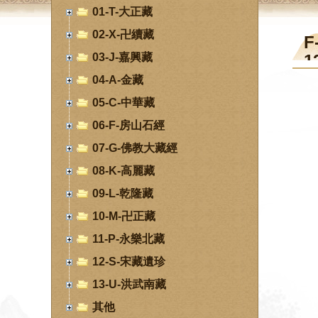
01-T-大正藏
02-X-卍續藏
F
03-J-嘉興藏
1
04-A-金藏
05-C-中華藏
06-F-房山石經
07-G-佛教大藏經
08-K-高麗藏
09-L-乾隆藏
10-M-卍正藏
11-P-永樂北藏
12-S-宋藏遺珍
13-U-洪武南藏
其他