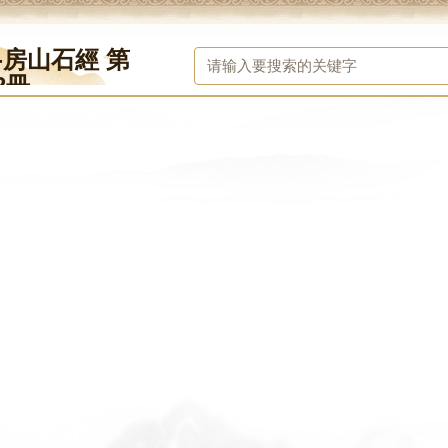
-房山石經 第
2冊