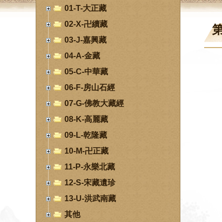
01-T-大正藏
02-X-卍續藏
第
03-J-嘉興藏
04-A-金藏
05-C-中華藏
06-F-房山石經
07-G-佛教大藏經
08-K-高麗藏
09-L-乾隆藏
10-M-卍正藏
11-P-永樂北藏
12-S-宋藏遺珍
13-U-洪武南藏
其他