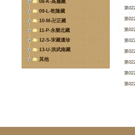
08-K-高麗藏
第02
09-L-乾隆藏
第02
10-M-卍正藏
第02
11-P-永樂北藏
12-S-宋藏遺珍
第02
13-U-洪武南藏
第02
其他
第02
第02
第02