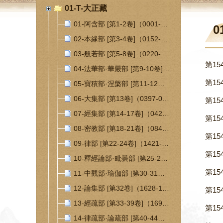
01-T-大正藏
01-阿含部 [第1-2卷]（0001-0151）
0
02-本緣部 [第3-4卷]（0152-0219）
03-般若部 [第5-8卷]（0220-0261）
第15
04-法華部·華嚴部 [第9-10卷]（0262-0277）（0278-0309）
第15
05-寶積部·涅槃部 [第11-12卷]（0310-0373）（0374-0396）
06-大集部 [第13卷]（0397-0424）
第15
07-經集部 [第14-17卷]（0425-0847）
第15
08-密教部 [第18-21卷]（0848-1420）
第15
09-律部 [第22-24卷]（1421-1504）
第15
10-釋經論部·毗曇部 [第25-29卷]（1505-1535）（1536-1563）
第15
11-中觀部·瑜伽部 [第30-31卷]（1564-1578）（1579-1627）
12-論集部 [第32卷]（1628-1692）
第15
13-經疏部 [第33-39卷]（1693-1803）
第15
14-律疏部·論疏部 [第40-44卷]（1804-1815）（1816-1850）