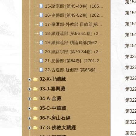
第15
15-諸宗部 [第45-48卷]（1851-2025）
第15
16-史傳部 [第49-52卷]（2026-2120）
第15
17-事匯部·外教部·目錄部[第53-55卷] （2121-2136）（2137-2144）（2145-2184）
18-續經疏部 [第56-61卷]（2185-2245）
第15
19-續律疏部·續論疏部[第62-70卷]（2246-2248）（2249-2295）
第15
20-續諸宗部 [第70-84卷]（2296-2700）
第02
21-悉曇部 [第84卷]（2701-2731）
第02
22-古逸部·疑似部 [第85卷] （2732-2864）（2865-2920）
第02
02-X-卍續藏
03-J-嘉興藏
第02
04-A-金藏
第02
05-C-中華藏
第02
06-F-房山石經
第02
07-G-佛教大藏經
第02