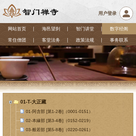
用户登录
网站首页
海邑望刹
智门讲堂
数字经阁
常住僧团
客堂法务
政策法规
事务联系
01-T-大正藏
01-阿含部 [第1-2卷]（0001-0151）
02-本緣部 [第3-4卷]（0152-0219）
03-般若部 [第5-8卷]（0220-0261）