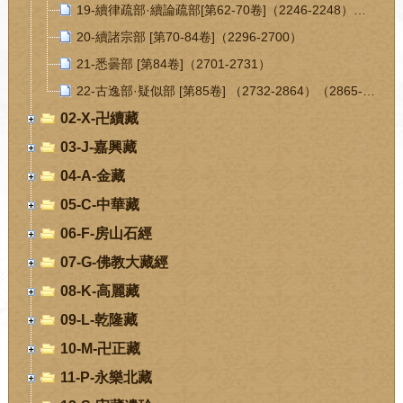
19-續律疏部·續論疏部[第62-70卷]（2246-2248）（2249-2295）
20-續諸宗部 [第70-84卷]（2296-2700）
21-悉曇部 [第84卷]（2701-2731）
22-古逸部·疑似部 [第85卷] （2732-2864）（2865-2920）
02-X-卍續藏
03-J-嘉興藏
04-A-金藏
05-C-中華藏
06-F-房山石經
07-G-佛教大藏經
08-K-高麗藏
09-L-乾隆藏
10-M-卍正藏
11-P-永樂北藏