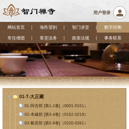
用户登录
网站首页
海邑望刹
智门讲堂
数字经阁
常住僧团
客堂法务
政策法规
事务联系
01-T-大正藏
01-阿含部 [第1-2卷]（0001-0151）
02-本緣部 [第3-4卷]（0152-0219）
03-般若部 [第5-8卷]（0220-0261）