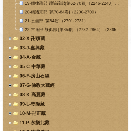
19-續律疏部·續論疏部[第62-70卷]（2246-2248）（2249-2295）
20-續諸宗部 [第70-84卷]（2296-2700）
21-悉曇部 [第84卷]（2701-2731）
22-古逸部·疑似部 [第85卷] （2732-2864）（2865-2920）
02-X-卍續藏
03-J-嘉興藏
04-A-金藏
05-C-中華藏
06-F-房山石經
07-G-佛教大藏經
08-K-高麗藏
09-L-乾隆藏
10-M-卍正藏
11-P-永樂北藏