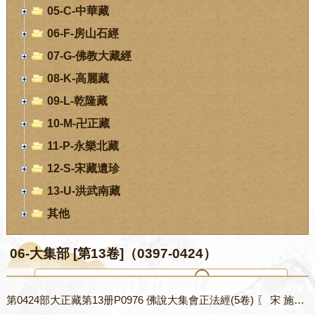
05-C-中華藏
06-F-房山石經
07-G-佛教大藏經
08-K-高麗藏
09-L-乾隆藏
10-M-卍正藏
11-P-永樂北藏
12-S-宋藏遺珍
13-U-洪武南藏
其他
06-大集部 [第13卷]（0397-0424）
第0424部大正藏第13册P0976 佛說大集會正法經(5卷) 〖 宋 施護譯〗.txt
您当前位置：
首页
-
数字经阁
-
06-大集部 [第13卷]（0397-0424）