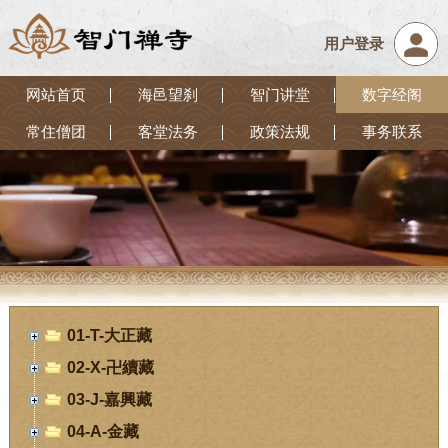
用户登录
网站首页
海邑望刹
智门讲堂
数字经阁
常住僧团
客堂法务
政策法规
事务联系
01-T-大正藏
02-X-卍續藏
03-J-嘉興藏
04-A-金藏