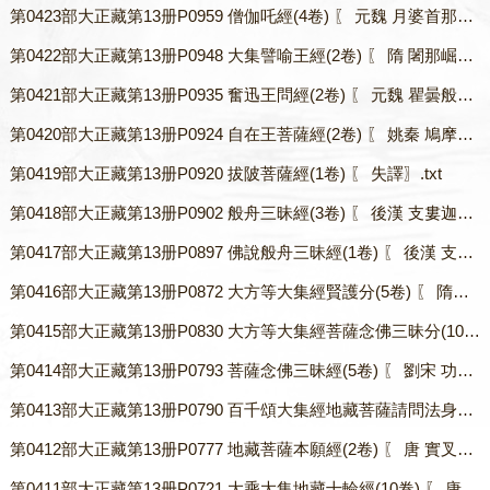
第0423部大正藏第13册P0959 僧伽吒經(4卷) 〖 元魏 月婆首那譯〗.txt
第0422部大正藏第13册P0948 大集譬喻王經(2卷) 〖 隋 闍那崛多譯〗.txt
第0421部大正藏第13册P0935 奮迅王問經(2卷) 〖 元魏 瞿曇般若流支譯〗.txt
第0420部大正藏第13册P0924 自在王菩薩經(2卷) 〖 姚秦 鳩摩羅什譯〗.txt
第0419部大正藏第13册P0920 拔陂菩薩經(1卷) 〖 失譯〗.txt
第0418部大正藏第13册P0902 般舟三昧經(3卷) 〖 後漢 支婁迦讖譯〗.txt
第0417部大正藏第13册P0897 佛說般舟三昧經(1卷) 〖 後漢 支婁迦讖譯〗.txt
第0416部大正藏第13册P0872 大方等大集經賢護分(5卷) 〖 隋闍那崛多譯〗.txt
第0415部大正藏第13册P0830 大方等大集經菩薩念佛三昧分(10卷) 〖 隋達磨芨多譯〗.txt
第0414部大正藏第13册P0793 菩薩念佛三昧經(5卷) 〖 劉宋 功德直譯〗.txt
第0413部大正藏第13册P0790 百千頌大集經地藏菩薩請問法身讚(1卷) 〖 唐不空譯〗.txt
第0412部大正藏第13册P0777 地藏菩薩本願經(2卷) 〖 唐 實叉難陀譯〗.txt
第0411部大正藏第13册P0721 大乘大集地藏十輪經(10卷) 〖 唐 玄奘譯〗.txt