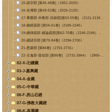
15-諸宗部 [第45-48卷]（1851-2025）
16-史傳部 [第49-52卷]（2026-2120）
17-事匯部·外教部·目錄部[第53-55卷] （2121-2136）（2137-2144）（2145-2184）
18-續經疏部 [第56-61卷]（2185-2245）
19-續律疏部·續論疏部[第62-70卷]（2246-2248）（2249-2295）
20-續諸宗部 [第70-84卷]（2296-2700）
21-悉曇部 [第84卷]（2701-2731）
22-古逸部·疑似部 [第85卷] （2732-2864）（2865-2920）
02-X-卍續藏
03-J-嘉興藏
04-A-金藏
05-C-中華藏
06-F-房山石經
07-G-佛教大藏經
08-K-高麗藏