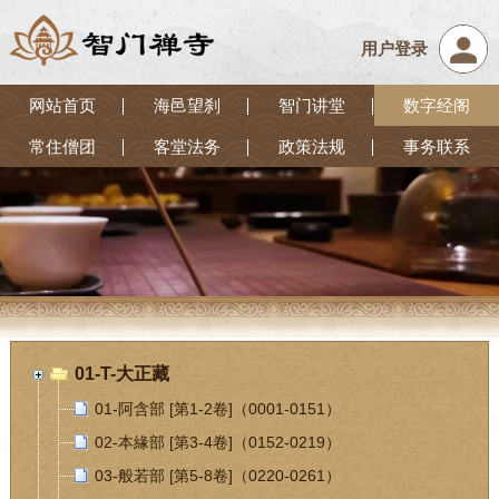
用户登录
网站首页
海邑望刹
智门讲堂
数字经阁
常住僧团
客堂法务
政策法规
事务联系
01-T-大正藏
01-阿含部 [第1-2卷]（0001-0151）
02-本緣部 [第3-4卷]（0152-0219）
03-般若部 [第5-8卷]（0220-0261）